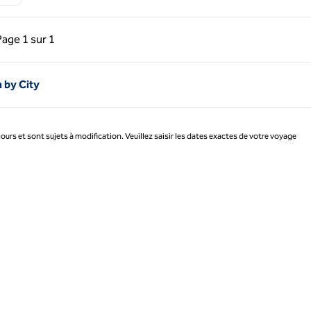
précédente, 1 sur 1
Page suivante, 1 sur 1
Page
1 sur 1
Page 1 sur 1
n by City
jours et sont sujets à modification. Veuillez saisir les dates exactes de votre voyage