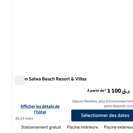
Hilton Salwa Beach Resort & Villas
Hilton Salwa Beach Resort & Villas
1 100 ر.ق
À partir de*
Séjours flexibles, plus d'économies Hon
Afficher les détails de l'hôtel Hilton Salwa Beach Resort & Villa
Afficher les détails de
petit déjeuner com
l'hôtel
Sélectionner des dates
40,63 miles
Stationnement gratuit
Piscine intérieure
Piscine extérieu