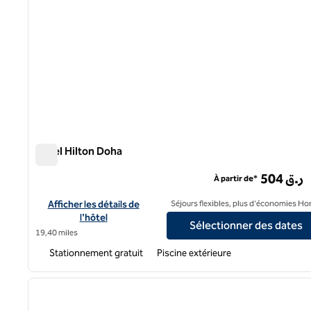
Hôtel Hilton Doha
Hôtel Hilton Doha
504 ر.ق
À partir de*
Afficher les détails de l'hôtel Hilton Doha
Afficher les détails de
Séjours flexibles, plus d'économies Ho
l'hôtel
Sélectionner des dates
19,40 miles
Stationnement gratuit
Piscine extérieure
1
image précédente
1 sur 12