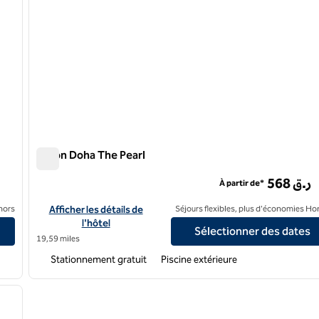
Hilton Doha The Pearl
Hilton Doha The Pearl
568 ر.ق
À partir de*
Afficher les détails de l'hôtel Hilton Doha The Pearl
nors
Afficher les détails de
Séjours flexibles, plus d'économies Ho
l'hôtel
Sélectionner des dates
19,59 miles
Stationnement gratuit
Piscine extérieure
/
12
image suivante