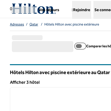
Aller directement au contenu
,
ouvre un nouvel onglet
0
Vos séjours
Rejoindre
Se conne
Adresses
/
Qatar
/
Hôtels Hilton avec piscine extérieure
Comparer les h
Hôtels Hilton avec piscine extérieure au Qatar
Afficher 3 hôtel
1
Afficher 3 hôtel
image précédente
1 sur 12