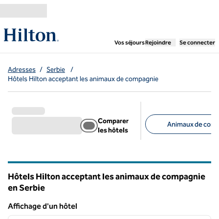
Aller directement au contenu
,
ouvre un nouvel ongl
Vos séjours
Rejoindre
Se connecter
Adresses
/
Serbie
/
Hôtels Hilton acceptant les animaux de compagnie
Comparer
Animaux de comp
les hôtels
Filtres suggérés
Hôtels Hilton acceptant les animaux de compagnie
en Serbie
Affichage d'un hôtel
1
/
12
Affichage d'un hôtel