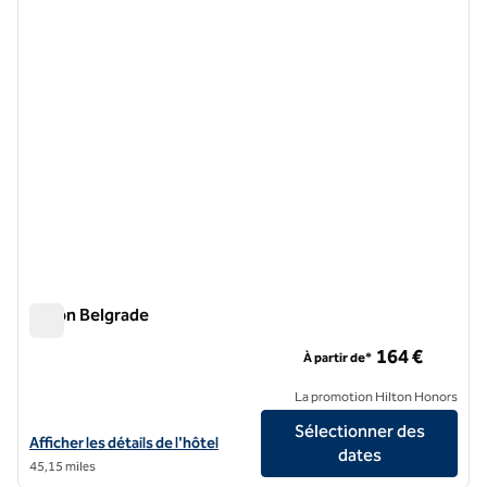
image précédente
image 
1 sur 12
Hilton Belgrade
Hilton Belgrade
164 €
À partir de*
La promotion Hilton Honors
Sélectionner des
Afficher les détails de l'hôtel Hilton Belgrade
Afficher les détails de l'hôtel
dates
45,15 miles