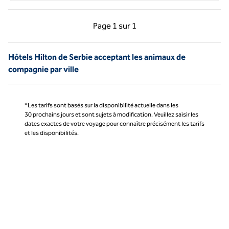
Page précédente, 1 sur 1
Page suivante, 1 sur 
Page
1 sur 1
Page 1 sur 1
Hôtels Hilton de Serbie acceptant les animaux de
compagnie par ville
*Les tarifs sont basés sur la disponibilité actuelle dans les
30 prochains jours et sont sujets à modification. Veuillez saisir les
dates exactes de votre voyage pour connaître précisément les tarifs
et les disponibilités.