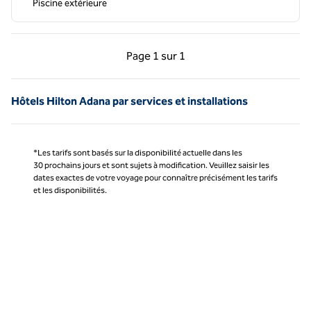
Piscine extérieure
Page précédente, 1 sur 1
Page suivante, 1 sur 
Page
1 sur 1
Page 1 sur 1
Hôtels Hilton Adana par services et installations
*Les tarifs sont basés sur la disponibilité actuelle dans les
30 prochains jours et sont sujets à modification. Veuillez saisir les
dates exactes de votre voyage pour connaître précisément les tarifs
et les disponibilités.