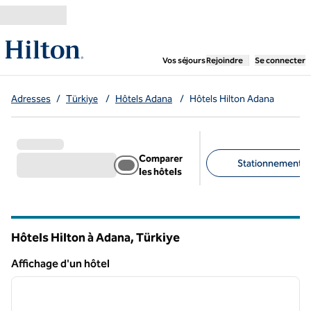
Aller directement au contenu
,
ouvre un nouvel ongl
Vos séjours
Rejoindre
Se connecter
Adresses
/
Türkiye
/
Hôtels Adana
/
Hôtels Hilton Adana
Comparer
Stationnement gra
les hôtels
Filtres suggérés
Hôtels Hilton à Adana, Türkiye
Affichage d'un hôtel
1
/
12
Affichage d'un hôtel
image précédente
image 
1 sur 12