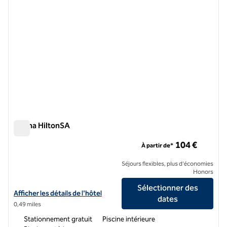
Adana HiltonSA
Adana HiltonSA
104 €
À partir de*
Séjours flexibles, plus d'économies
Honors
Sélectionner des
Afficher les détails de l'hôtel Adana HiltonSA
Afficher les détails de l'hôtel
dates
0,49 miles
Stationnement gratuit
Piscine intérieure