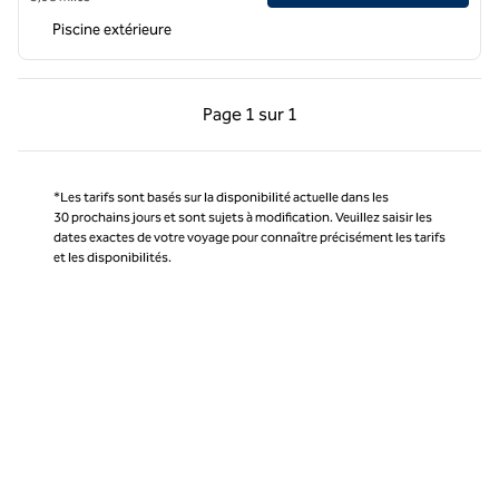
Piscine extérieure
Page précédente, 1 sur 1
Page suivante, 1 sur 
Page
1 sur 1
Page 1 sur 1
*Les tarifs sont basés sur la disponibilité actuelle dans les
30 prochains jours et sont sujets à modification. Veuillez saisir les
dates exactes de votre voyage pour connaître précisément les tarifs
et les disponibilités.