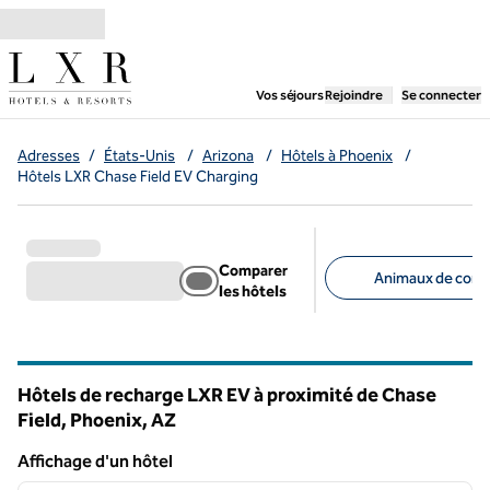
Aller directement au contenu
,
ouvre un nouvel ongl
Vos séjours
Rejoindre
Se connecter
Adresses
/
États-Unis
/
Arizona
/
Hôtels à Phoenix
/
Hôtels LXR Chase Field EV Charging
Comparer
Animaux de comp
les hôtels
Filtres suggérés
Hôtels de recharge LXR EV à proximité de Chase
Field, Phoenix,
AZ
Arizona
Affichage d'un hôtel
1
/
12
Affichage d'un hôtel