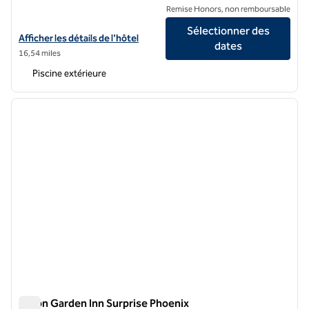
Remise Honors, non remboursable
Sélectionner des
Afficher les détails de l'hôtel Hilton Garden Inn North Phoenix Scotts
Afficher les détails de l'hôtel
dates
16,54 miles
Piscine extérieure
1
/
12
image précédente
image 
1 sur 12
Hilton Garden Inn Surprise Phoenix