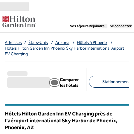
Aller directement au contenu
,
ouvre un nouvel ongl
Vos séjours
Rejoindre
Se connecter
Adresses
/
États-Unis
/
Arizona
/
Hôtels à Phoenix
/
Hôtels Hilton Garden Inn Phoenix Sky Harbor International Airport
EV Charging
Comparer
Stationnement gra
les hôtels
Filtres suggérés
Hôtels Hilton Garden Inn EV Charging près de
l'aéroport international Sky Harbor de Phoenix,
Phoenix,
AZ
Arizona