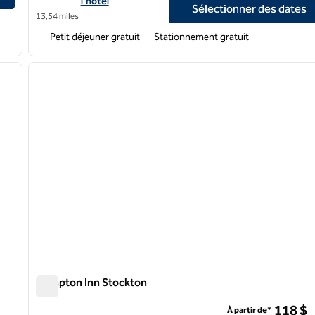
l'hôtel
Sélectionner des dates
13,54 miles
Petit déjeuner gratuit
Stationnement gratuit
/
12
1
image suivante
image précédente
1 sur 12
Hampton Inn Stockton
Hampton Inn Stockton
118 $
À partir de*