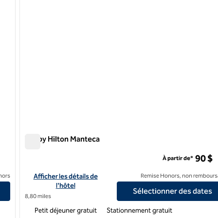
Tru by Hilton Manteca
Tru by Hilton Manteca
90 $
À partir de*
esto
Afficher les détails de l'hôtel Tru by Hilton Manteca
nors
Afficher les détails de
Remise Honors, non rembours
l'hôtel
Sélectionner des dates
8,80 miles
Petit déjeuner gratuit
Stationnement gratuit