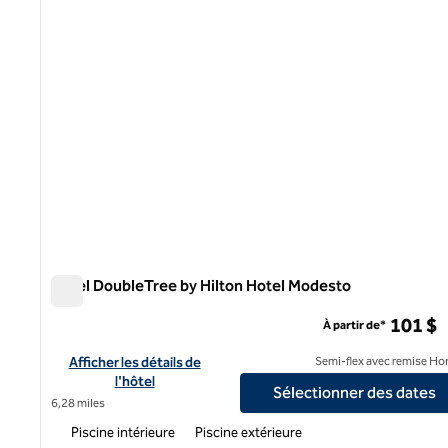
Hôtel DoubleTree by Hilton Hotel Modesto
Hôtel DoubleTree by Hilton Hotel Modesto
101 $
À partir de*
Afficher les détails de l'hôtel DoubleTree by Hilton Hotel Mod
Afficher les détails de
Semi-flex avec remise Ho
l'hôtel
Sélectionner des dates
6,28 miles
Piscine intérieure
Piscine extérieure