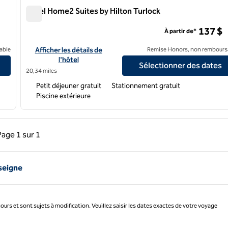
Hôtel Home2 Suites by Hilton Turlock
Hôtel Home2 Suites by Hilton Turlock
137 $
À partir de*
Afficher les détails de l'hôtel Home2 Suites by Hilton Turlock
able
Afficher les détails de
Remise Honors, non rembours
l'hôtel
Sélectionner des dates
20,34 miles
Petit déjeuner gratuit
Stationnement gratuit
Piscine extérieure
précédente, 1 sur 1
Page suivante, 1 sur 1
Page
1 sur 1
Page 1 sur 1
seigne
jours et sont sujets à modification. Veuillez saisir les dates exactes de votre voyage