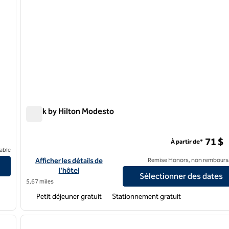
Spark by Hilton Modesto
Spark by Hilton Modesto
71 $
À partir de*
alida
able
Afficher les détails de l'hôtel pour Spark by Hilton Modesto
Afficher les détails de
Remise Honors, non rembours
l'hôtel
Sélectionner des dates
5,67 miles
Petit déjeuner gratuit
Stationnement gratuit
/
12
1
image suivante
image précédente
1 sur 12