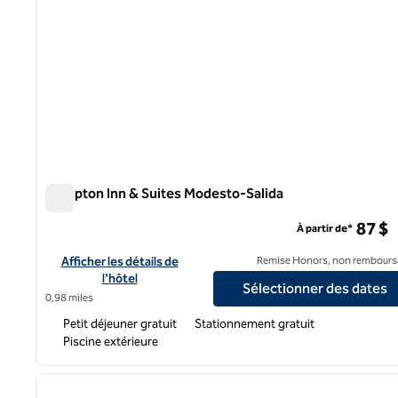
Hampton Inn & Suites Modesto-Salida
Hampton Inn & Suites Modesto-Salida
87 $
À partir de*
Afficher les détails de l'hôtel Hampton Inn & Suites Modesto-S
Afficher les détails de
Remise Honors, non rembours
l'hôtel
Sélectionner des dates
0,98 miles
Petit déjeuner gratuit
Stationnement gratuit
Piscine extérieure
1
image précédente
1 sur 12