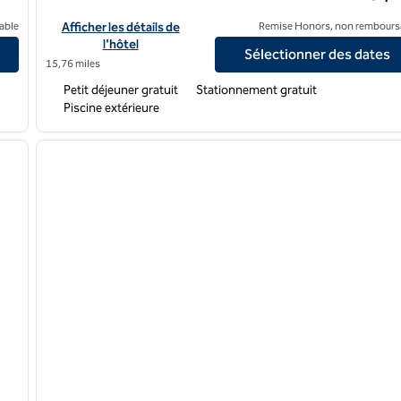
Afficher les détails de l'hôtel Hampton Inn Stockton
able
Afficher les détails de
Remise Honors, non rembours
l'hôtel
Sélectionner des dates
15,76 miles
Petit déjeuner gratuit
Stationnement gratuit
Piscine extérieure
/
12
1
image suivante
image précédente
1 sur 12