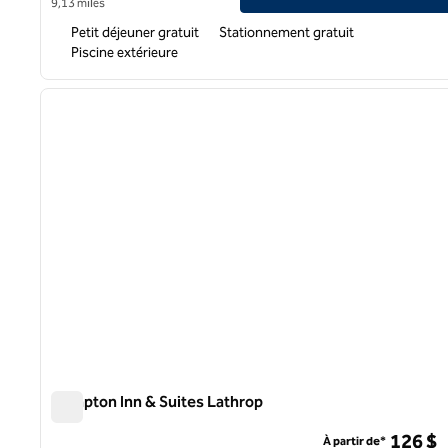
9,13 miles
Petit déjeuner gratuit
Stationnement gratuit
Piscine extérieure
1
image précédente
1 sur 12
Hampton Inn & Suites Lathrop
Hampton Inn & Suites Lathrop
126 $
À partir de*