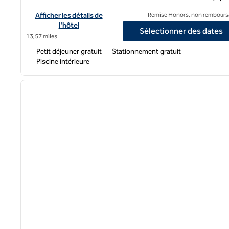
Afficher les détails de l'hôtel Hampton Inn & Suites Lathrop
Afficher les détails de
Remise Honors, non rembours
l'hôtel
Sélectionner des dates
13,57 miles
Petit déjeuner gratuit
Stationnement gratuit
Piscine intérieure
1
image précédente
1 sur 12