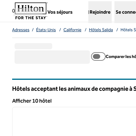
Aller directement au contenu
,
ouvre un nouvel onglet
0
Vos séjours
Rejoindre
Se conne
Adresses
/
États-Unis
/
Californie
/
Hôtels Salida
/
Hôtels 
Comparer les h
Hôtels acceptant les animaux de compagnie à S
Californie
Afficher 10 hôtel
1
Afficher 10 hôtel
image précédente
1 sur 11