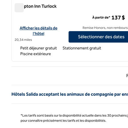
Hampton Inn Turlock
Hampton Inn Turlock
137 $
À partir de*
Afficher les détails de l'hôtel Hampton Inn Turlock
Afficher les détails de
Remise Honors, non rembours
l'hôtel
Sélectionner des dates
20,34 miles
Petit déjeuner gratuit
Stationnement gratuit
Piscine extérieure
Page 
Hôtels Salida acceptant les animaux de compagnie par en
*Les tarifs sont basés sur la disponibilité actuelle dans les 30 prochains 
pour connaître précisément les tarifs et les disponibilités.