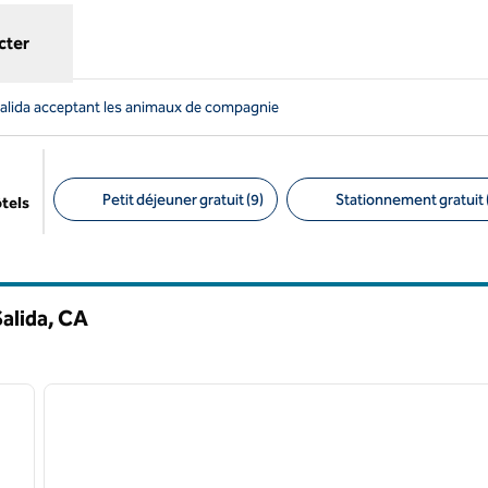
cter
Salida acceptant les animaux de compagnie
Petit déjeuner gratuit (9)
Stationnement gratuit 
ôtels
Filtres suggérés
alida,
CA
/
11
1
image suivante
image précédente
1 sur 12