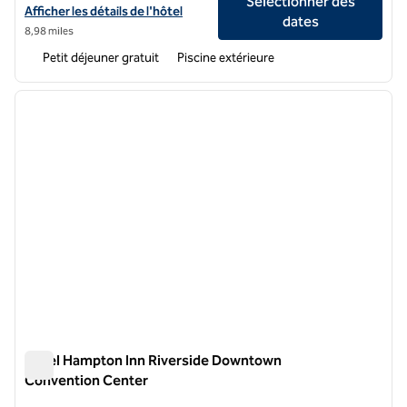
Sélectionner des
Afficher les détails de l'hôtel Home2 Suites by Hilton Riverside D
Afficher les détails de l'hôtel
dates
8,98 miles
Petit déjeuner gratuit
Piscine extérieure
1
/
12
image précédente
image 
1 sur 12
Hôtel Hampton Inn Riverside Downtown
Convention Center
Hôtel Hampton Inn Riverside Downtown Convention Center