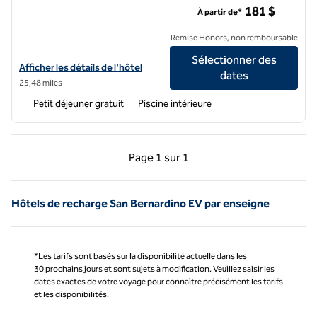
181 $
À partir de*
Remise Honors, non remboursable
Sélectionner des
Afficher les détails de l'hôtel Hampton Inn Big Bear Lake
Afficher les détails de l'hôtel
dates
25,48 miles
Petit déjeuner gratuit
Piscine intérieure
Page précédente, 1 sur 1
Page suivante, 1 sur 
Page
1 sur 1
Page 1 sur 1
Hôtels de recharge San Bernardino EV par enseigne
*Les tarifs sont basés sur la disponibilité actuelle dans les
30 prochains jours et sont sujets à modification. Veuillez saisir les
dates exactes de votre voyage pour connaître précisément les tarifs
et les disponibilités.