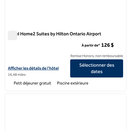
Hôtel Home2 Suites by Hilton Ontario Airport
Hôtel Home2 Suites by Hilton Ontario Airport
126 $
À partir de*
Remise Honors, non remboursable
Sélectionner des
Afficher les détails de l'hôtel Home2 Suites by Hilton Ontario Airport
Afficher les détails de l'hôtel
dates
16,48 miles
Petit déjeuner gratuit
Piscine extérieure
1
/
12
image précédente
image 
1 sur 12