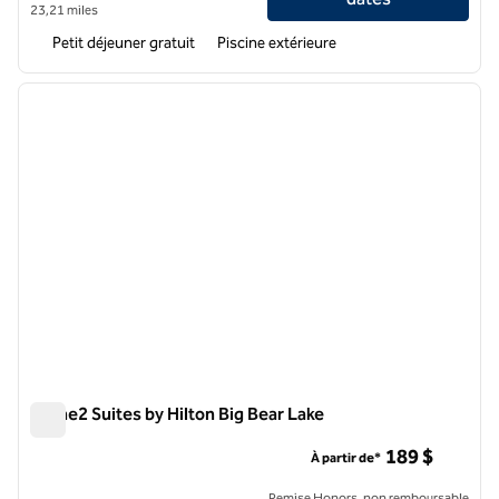
23,21 miles
Petit déjeuner gratuit
Piscine extérieure
1
/
12
image précédente
image 
1 sur 12
Home2 Suites by Hilton Big Bear Lake
Home2 Suites by Hilton Big Bear Lake
189 $
À partir de*
Remise Honors, non remboursable