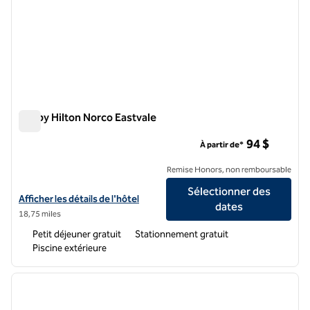
Tru by Hilton Norco Eastvale
Tru by Hilton Norco Eastvale
94 $
À partir de*
Remise Honors, non remboursable
Sélectionner des
Afficher les détails de l'hôtel Tru by Hilton Norco Eastvale
Afficher les détails de l'hôtel
dates
18,75 miles
Petit déjeuner gratuit
Stationnement gratuit
Piscine extérieure
1
/
12
image précédente
image 
1 sur 12