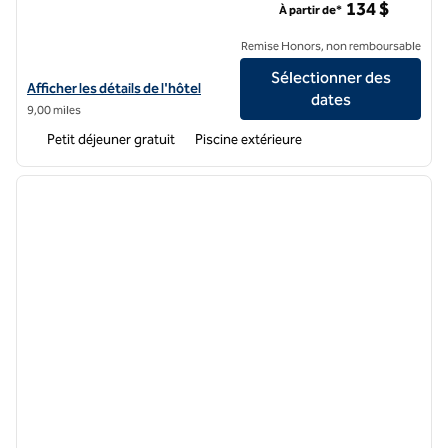
134 $
À partir de*
Remise Honors, non remboursable
Sélectionner des
Afficher les détails de l'hôtel Hampton Inn Riverside Downtown Co
Afficher les détails de l'hôtel
dates
9,00 miles
Petit déjeuner gratuit
Piscine extérieure
1
/
12
image précédente
image 
1 sur 12