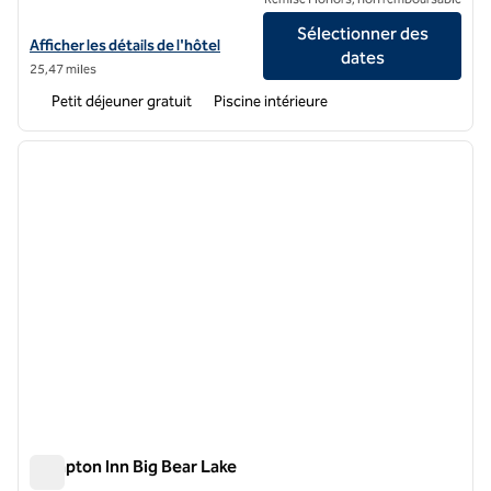
Sélectionner des
Afficher les détails de l'hôtel Home2 Suites by Hilton Big Bear Lake
Afficher les détails de l'hôtel
dates
25,47 miles
Petit déjeuner gratuit
Piscine intérieure
1
/
12
image précédente
image 
1 sur 12
Hampton Inn Big Bear Lake
Hampton Inn Big Bear Lake