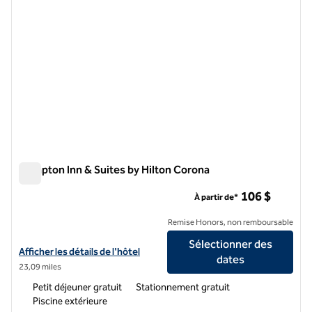
Hampton Inn & Suites by Hilton Corona
Hampton Inn & Suites by Hilton Corona
106 $
À partir de*
Remise Honors, non remboursable
Sélectionner des
Afficher les détails de l'hôtel Hampton Inn & Suites by Hilton Corona
Afficher les détails de l'hôtel
dates
23,09 miles
Petit déjeuner gratuit
Stationnement gratuit
Piscine extérieure