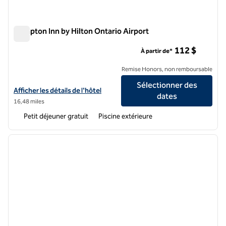
Hampton Inn by Hilton Ontario Airport
Hampton Inn by Hilton Ontario Airport
112 $
À partir de*
Remise Honors, non remboursable
Sélectionner des
Afficher les détails de l'hôtel Hampton Inn by Hilton Ontario Airport
Afficher les détails de l'hôtel
dates
16,48 miles
Petit déjeuner gratuit
Piscine extérieure
1
/
12
image précédente
image 
1 sur 12