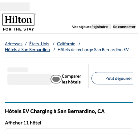
Aller directement au contenu
,
ouvre un nouvel ongl
Vos séjours
Rejoindre
Se connecter
Adresses
/
États-Unis
/
Californie
/
Hôtels à San Bernardino
/
Hôtels de recharge San Bernardino EV
Comparer
Petit déjeuner gra
les hôtels
Filtres suggérés
Hôtels EV Charging à San Bernardino,
CA
Californie
Afficher 11 hôtel
1
/
12
Afficher 11 hôtel
image précédente
image 
1 sur 12