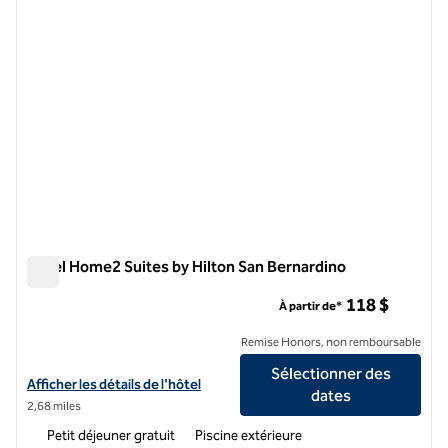
Hôtel Home2 Suites by Hilton San Bernardino
Hôtel Home2 Suites by Hilton San Bernardino
118 $
À partir de*
Remise Honors, non remboursable
Sélectionner des
Afficher les détails de l'hôtel Home2 Suites by Hilton San Bernardino
Afficher les détails de l'hôtel
dates
2,68 miles
Petit déjeuner gratuit
Piscine extérieure