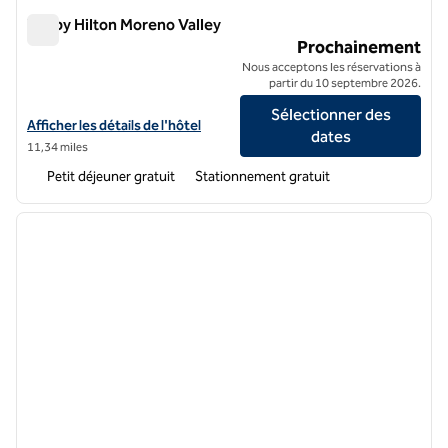
Tru by Hilton Moreno Valley
Tru by Hilton Moreno Valley
Prochainement
Nous acceptons les réservations à
partir du 10 septembre 2026.
Sélectionner des
Afficher les détails de l'hôtel Tru by Hilton Moreno Valley
Afficher les détails de l'hôtel
dates
11,34 miles
Petit déjeuner gratuit
Stationnement gratuit
1
/
12
image précédente
image 
1 sur 12