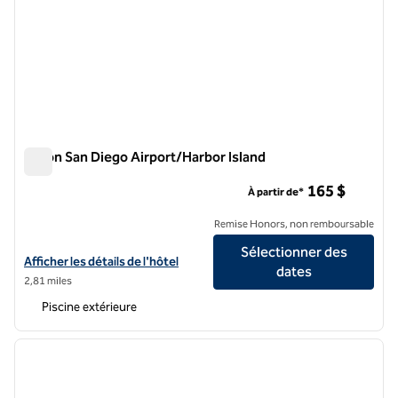
Hilton San Diego Airport/Harbor Island
Hilton San Diego Airport/Harbor Island
165 $
À partir de*
Remise Honors, non remboursable
Sélectionner des
Afficher les détails de l'hôtel Hilton San Diego Airport/Harbor Island
Afficher les détails de l'hôtel
dates
2,81 miles
Piscine extérieure
1
/
12
image précédente
image 
1 sur 12