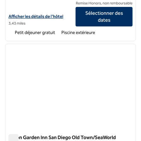
Remise Honors, non remboursable
Sélectionner des
Afficher les détails de l'hôtel Homewood Suites by Hilton San Diego 
Afficher les détails de l'hôtel
dates
3,43 miles
Petit déjeuner gratuit
Piscine extérieure
1
/
12
image précédente
image 
1 sur 12
Hilton Garden Inn San Diego Old Town/SeaWorld