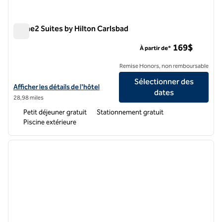
Home2 Suites by Hilton Carlsbad
Home2 Suites by Hilton Carlsbad
169$
À partir de*
Remise Honors, non remboursable
Sélectionner des
Afficher les détails de l'hôtel Home2 Suites by Hilton Carlsbad
Afficher les détails de l'hôtel
dates
28,98 miles
Petit déjeuner gratuit
Stationnement gratuit
Piscine extérieure
1
/
12
image précédente
image 
1 sur 12