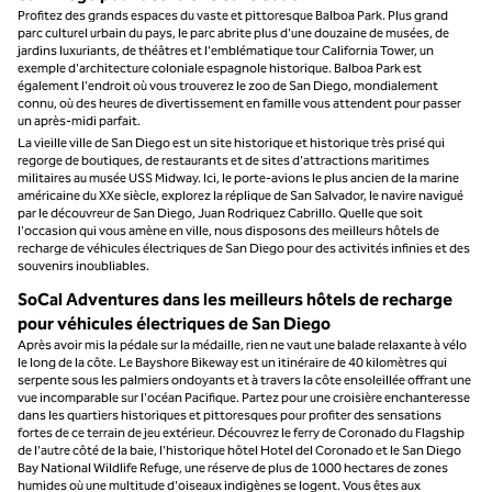
Profitez des grands espaces du vaste et pittoresque Balboa Park. Plus grand
parc culturel urbain du pays, le parc abrite plus d'une douzaine de musées, de
jardins luxuriants, de théâtres et l'emblématique tour California Tower, un
exemple d'architecture coloniale espagnole historique. Balboa Park est
également l'endroit où vous trouverez le zoo de San Diego, mondialement
connu, où des heures de divertissement en famille vous attendent pour passer
un après-midi parfait.
La vieille ville de San Diego est un site historique et historique très prisé qui
regorge de boutiques, de restaurants et de sites d'attractions maritimes
militaires au musée USS Midway. Ici, le porte-avions le plus ancien de la marine
américaine du XXe siècle, explorez la réplique de San Salvador, le navire navigué
par le découvreur de San Diego, Juan Rodriquez Cabrillo. Quelle que soit
l'occasion qui vous amène en ville, nous disposons des meilleurs hôtels de
recharge de véhicules électriques de San Diego pour des activités infinies et des
souvenirs inoubliables.
SoCal Adventures dans les meilleurs hôtels de recharge
pour véhicules électriques de San Diego
Après avoir mis la pédale sur la médaille, rien ne vaut une balade relaxante à vélo
le long de la côte. Le Bayshore Bikeway est un itinéraire de 40 kilomètres qui
serpente sous les palmiers ondoyants et à travers la côte ensoleillée offrant une
vue incomparable sur l'océan Pacifique. Partez pour une croisière enchanteresse
dans les quartiers historiques et pittoresques pour profiter des sensations
fortes de ce terrain de jeu extérieur. Découvrez le ferry de Coronado du Flagship
de l'autre côté de la baie, l'historique hôtel Hotel del Coronado et le San Diego
Bay National Wildlife Refuge, une réserve de plus de 1000 hectares de zones
humides où une multitude d'oiseaux indigènes se logent. Vous êtes aux