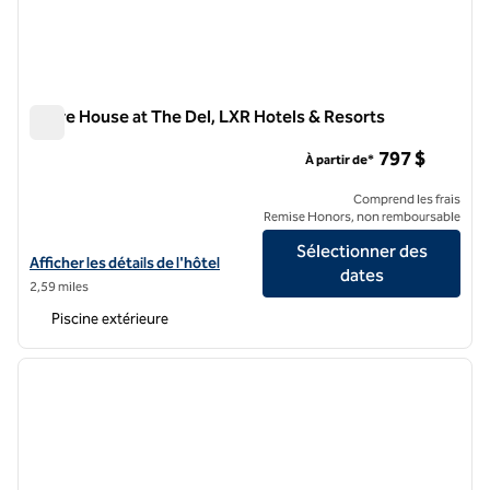
Shore House at The Del, LXR Hotels & Resorts
Shore House at The Del, LXR Hotels & Resorts
797 $
À partir de*
Comprend les frais
Remise Honors, non remboursable
Sélectionner des
Afficher les détails de l'hôtel Shore House at The Del, LXR Hotels & 
Afficher les détails de l'hôtel
dates
2,59 miles
Piscine extérieure
1
/
12
image précédente
image 
1 sur 12