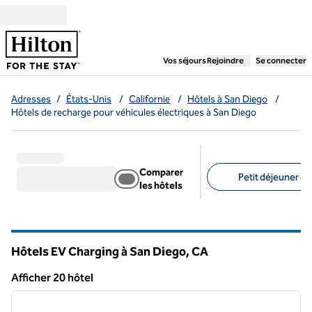
Aller directement au contenu
,
ouvre un nouvel ongl
Vos séjours
Rejoindre
Se connecter
Adresses
/
États-Unis
/
Californie
/
Hôtels à San Diego
/
Hôtels de recharge pour véhicules électriques à San Diego
Comparer
Petit déjeuner gra
les hôtels
Filtres suggérés
Hôtels EV Charging à San Diego,
CA
Californie
Afficher 20 hôtel
1
/
12
Afficher 20 hôtel
image précédente
image 
1 sur 12