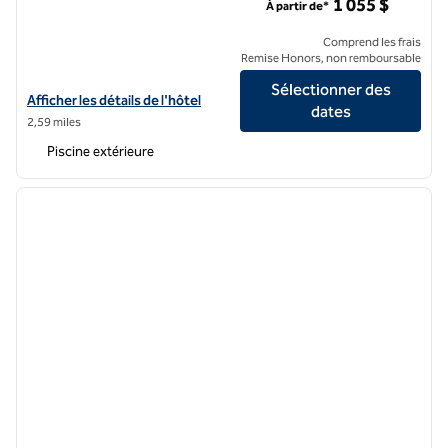
1 055 $
À partir de*
Comprend les frais
Remise Honors, non remboursable
Sélectionner des
Afficher les détails de l'hôtel Beach Village at The Del, LXR Hotels & 
Afficher les détails de l'hôtel
dates
2,59 miles
Piscine extérieure
1
/
12
image précédente
image 
1 sur 12