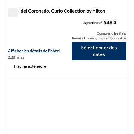
Hotel del Coronado, Curio Collection by Hilton
Hotel del Coronado, Curio Collection by Hilton
548 $
À partir de*
Comprend les frais
Remise Honors, non remboursable
Sélectionner des
Afficher les détails de l'hôtel Hotel del Coronado, Curio Collection by
Afficher les détails de l'hôtel
dates
2,59 miles
Piscine extérieure
1
/
11
image précédente
image 
1 sur 11