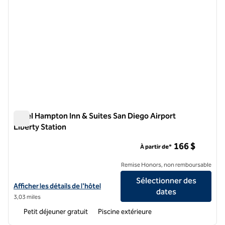
Hôtel Hampton Inn & Suites San Diego Airport
Liberty Station
Hôtel Hampton Inn & Suites San Diego Airport Liberty Statio
166 $
À partir de*
Remise Honors, non remboursable
Sélectionner des
Afficher les détails de l'hôtel Hampton Inn & Suites San Diego Airport
Afficher les détails de l'hôtel
dates
3,03 miles
Petit déjeuner gratuit
Piscine extérieure
1
/
12