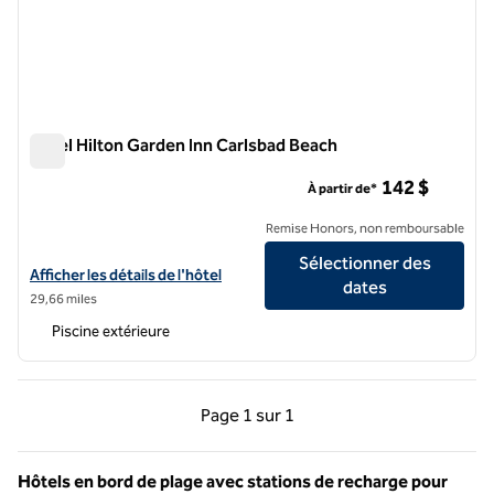
Hôtel Hilton Garden Inn Carlsbad Beach
Hôtel Hilton Garden Inn Carlsbad Beach
142 $
À partir de*
Remise Honors, non remboursable
Sélectionner des
Afficher les détails de l'hôtel Hilton Garden Inn Carlsbad Beach
Afficher les détails de l'hôtel
dates
29,66 miles
Piscine extérieure
Page précédente, 1 sur 1
Page suivante, 1 sur 
Page
1 sur 1
Page 1 sur 1
Hôtels en bord de plage avec stations de recharge pour