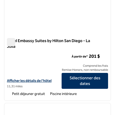
Hôtel Embassy Suites by Hilton San Diego - La
Jolla
Hôtel Embassy Suites by Hilton San Diego - La Jolla
201 $
À partir de*
Comprend les frais
Remise Honors, non remboursable
Sélectionner des
Afficher les détails de l'hôtel Embassy Suites by Hilton San Diego La J
Afficher les détails de l'hôtel
dates
11,31 miles
Petit déjeuner gratuit
Piscine intérieure
1
/
12
image précédente
image 
1 sur 12