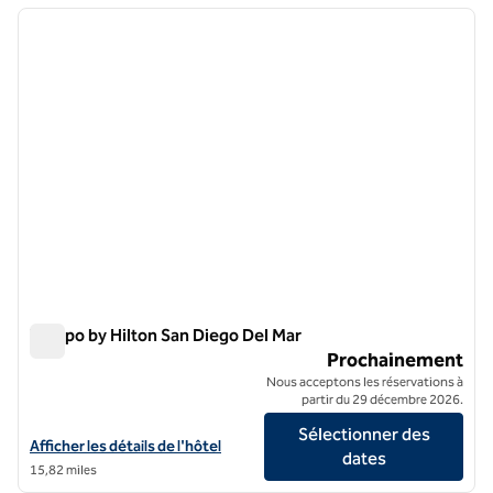
image précédente
image 
1 sur 7
Tempo by Hilton San Diego Del Mar
Tempo by Hilton San Diego Del Mar
Prochainement
Nous acceptons les réservations à
partir du 29 décembre 2026.
Sélectionner des
Afficher les détails de l'hôtel Tempo by Hilton San Diego Del Mar
Afficher les détails de l'hôtel
dates
15,82 miles
1
/
10