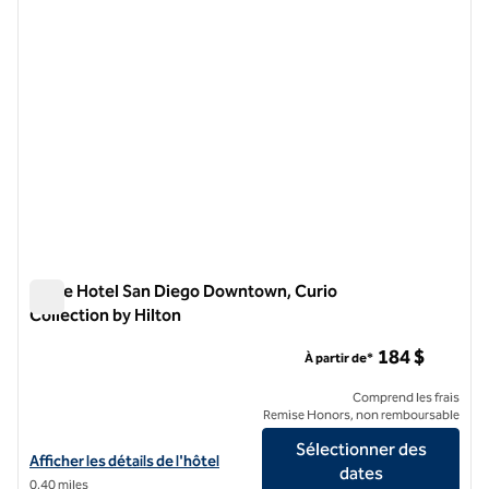
Carte Hotel San Diego Downtown, Curio
Collection by Hilton
Carte Hotel San Diego Downtown, Curio Collection by Hilton
184 $
À partir de*
Comprend les frais
Remise Honors, non remboursable
Sélectionner des
Afficher les détails de l'hôtel Carte Hotel San Diego Downtown, Curio
Afficher les détails de l'hôtel
dates
0,40 miles