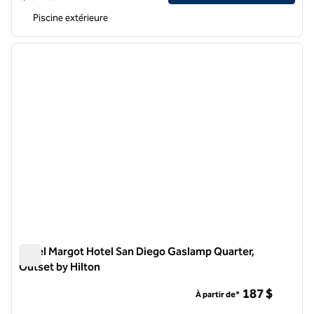
Piscine extérieure
1
/
12
image précédente
image 
1 sur 12
Hôtel Margot Hotel San Diego Gaslamp Quarter,
Outset by Hilton
Hôtel Margot Hotel San Diego Gaslamp Quarter, Outset by Hi
187 $
À partir de*