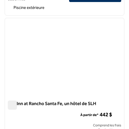
Piscine extérieure
1
/
12
image précédente
image 
1 sur 12
The Inn at Rancho Santa Fe, un hôtel de SLH
The Inn at Rancho Santa Fe, un hôtel de SLH
442 $
À partir de*
Comprend les frais