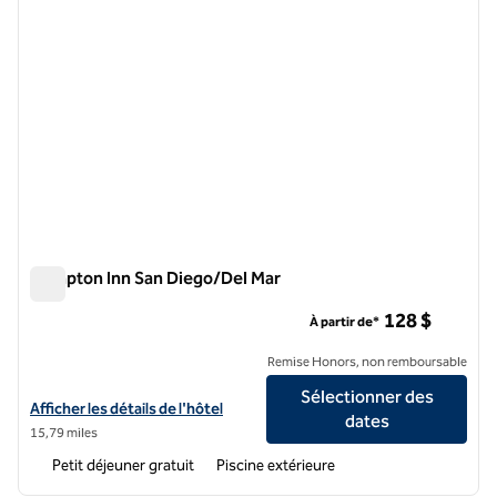
Hampton Inn San Diego/Del Mar
Hampton Inn San Diego/Del Mar
128 $
À partir de*
Remise Honors, non remboursable
Sélectionner des
Afficher les détails de l'hôtel Hampton Inn San Diego/Del Mar
Afficher les détails de l'hôtel
dates
15,79 miles
Petit déjeuner gratuit
Piscine extérieure
1
/
7