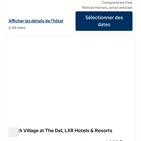
Comprend les frais
Remise Honors, achat anticipé
Sélectionner des
Afficher les détails de l'hôtel The Margot Hotel San Diego Gaslamp Q
Afficher les détails de l'hôtel
dates
0,49 miles
1
/
9
image précédente
image 
1 sur 9
Beach Village at The Del, LXR Hotels & Resorts
Beach Village at The Del, LXR Hotels & Resorts