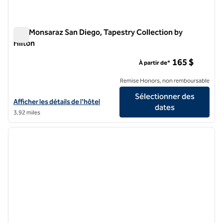
The Monsaraz San Diego, Tapestry Collection by
Hilton
The Monsaraz San Diego, Tapestry Collection by Hilton
165 $
À partir de*
Remise Honors, non remboursable
Sélectionner des
Afficher les détails de l'hôtel The Monsaraz San Diego, Tapestry Colle
Afficher les détails de l'hôtel
dates
3,92 miles
1
/
11
image précédente
image 
1 sur 11