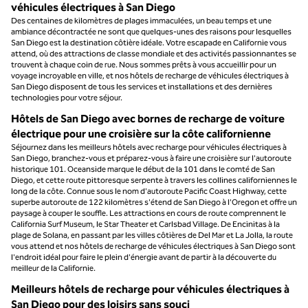
véhicules électriques à San Diego
Des centaines de kilomètres de plages immaculées, un beau temps et une
ambiance décontractée ne sont que quelques-unes des raisons pour lesquelles
San Diego est la destination côtière idéale. Votre escapade en Californie vous
attend, où des attractions de classe mondiale et des activités passionnantes se
trouvent à chaque coin de rue. Nous sommes prêts à vous accueillir pour un
voyage incroyable en ville, et nos hôtels de recharge de véhicules électriques à
San Diego disposent de tous les services et installations et des dernières
technologies pour votre séjour.
Hôtels de San Diego avec bornes de recharge de voiture
électrique pour une croisière sur la côte californienne
Séjournez dans les meilleurs hôtels avec recharge pour véhicules électriques à
San Diego, branchez-vous et préparez-vous à faire une croisière sur l'autoroute
historique 101. Oceanside marque le début de la 101 dans le comté de San
Diego, et cette route pittoresque serpente à travers les collines californiennes le
long de la côte. Connue sous le nom d'autoroute Pacific Coast Highway, cette
superbe autoroute de 122 kilomètres s'étend de San Diego à l'Oregon et offre un
paysage à couper le souffle. Les attractions en cours de route comprennent le
California Surf Museum, le Star Theater et Carlsbad Village. De Encinitas à la
plage de Solana, en passant par les villes côtières de Del Mar et La Jolla, la route
vous attend et nos hôtels de recharge de véhicules électriques à San Diego sont
l'endroit idéal pour faire le plein d'énergie avant de partir à la découverte du
meilleur de la Californie.
Meilleurs hôtels de recharge pour véhicules électriques à
San Diego pour des loisirs sans souci