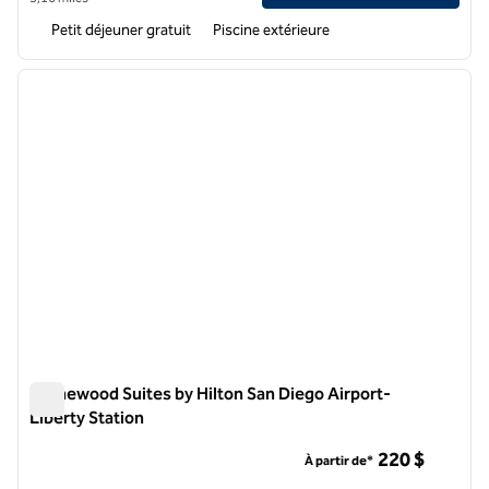
Petit déjeuner gratuit
Piscine extérieure
1
/
12
image précédente
image 
1 sur 12
Homewood Suites by Hilton San Diego Airport-
Liberty Station
Homewood Suites by Hilton San Diego Airport-Liberty Statio
220 $
À partir de*