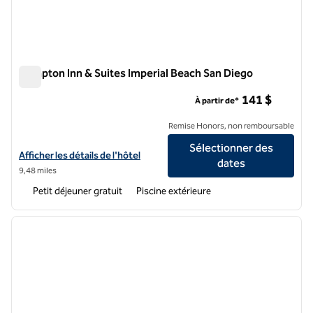
Hampton Inn & Suites Imperial Beach San Diego
Hampton Inn & Suites Imperial Beach San Diego
141 $
À partir de*
Remise Honors, non remboursable
Sélectionner des
Afficher les détails de l'hôtel Hampton Inn & Suites Imperial Beach S
Afficher les détails de l'hôtel
dates
9,48 miles
Petit déjeuner gratuit
Piscine extérieure
1
/
12
image précédente
image 
1 sur 12