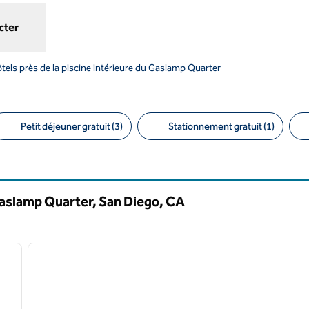
cter
tels près de la piscine intérieure du Gaslamp Quarter
Petit déjeuner gratuit (3)
Stationnement gratuit (1)
ltres suggérés
 Gaslamp Quarter, San Diego,
CA
/
12
1
image suivante
image précédente
1 sur 12