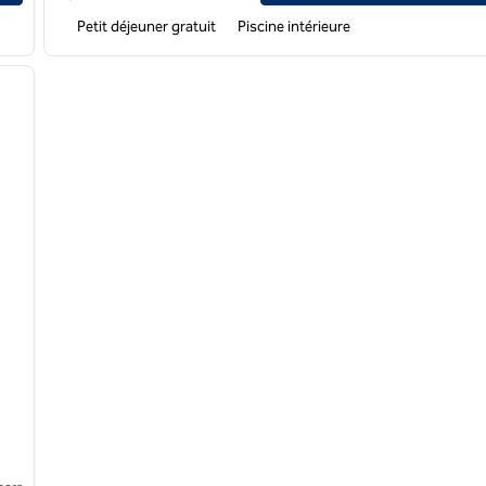
Petit déjeuner gratuit
Piscine intérieure
/
12
image suivante