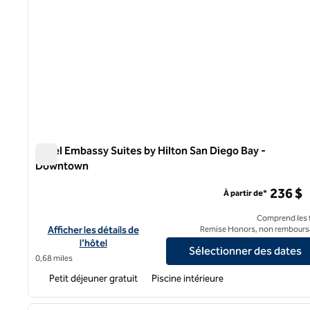
Hôtel Embassy Suites by Hilton San Diego Bay -
Downtown
Hôtel Embassy Suites by Hilton San Diego Bay - Downto
236 $
À partir de*
Comprend les f
Afficher les détails de l'hôtel Embassy Suites by Hilton San 
Afficher les détails de
Remise Honors, non rembours
l'hôtel
Sélectionner des dates
0,68 miles
Petit déjeuner gratuit
Piscine intérieure
1
image précédente