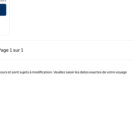
nors
précédente, 1 sur 1
Page suivante, 1 sur 1
Page
1 sur 1
Page 1 sur 1
jours et sont sujets à modification. Veuillez saisir les dates exactes de votre voyage