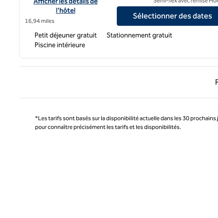
Afficher les détails de l'hôtel Hampton Inn by Hilton Tijuana
Afficher les détails de
Semi-flex avec remise Ho
l'hôtel
Sélectionner des dates
16,94 miles
Petit déjeuner gratuit
Stationnement gratuit
Piscine intérieure
Page 
*Les tarifs sont basés sur la disponibilité actuelle dans les 30 prochains 
pour connaître précisément les tarifs et les disponibilités.