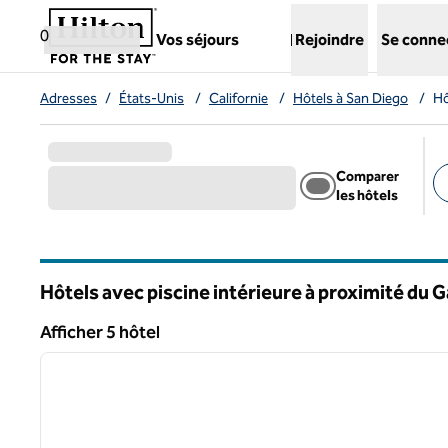
Aller directement au contenu
,
ouvre un nouvel onglet
0
Vos séjours
Rejoindre
Se conne
Adresses
/
États-Unis
/
Californie
/
Hôtels à San Diego
/
Hô
Comparer
les hôtels
Fi
Hôtels avec piscine intérieure à proximité du
Californie
Afficher 5 hôtel
1
Afficher 5 hôtel
image précédente
1 sur 12