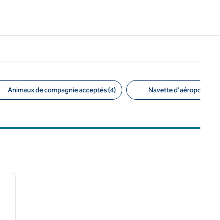
Animaux de compagnie acceptés (4)
Navette d'aéroport (1)
/
12
image suivante