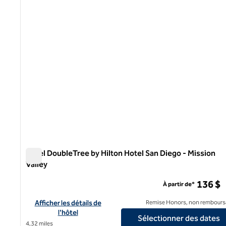
1 sur 12
Hôtel DoubleTree by Hilton Hotel San Diego - Mission
Valley
Hôtel DoubleTree by Hilton Hotel San Diego - Mission Vall
136 $
À partir de*
Afficher les détails de l'hôtel DoubleTree by Hilton Hotel San D
Afficher les détails de
Remise Honors, non rembours
l'hôtel
Sélectionner des dates
4,32 miles