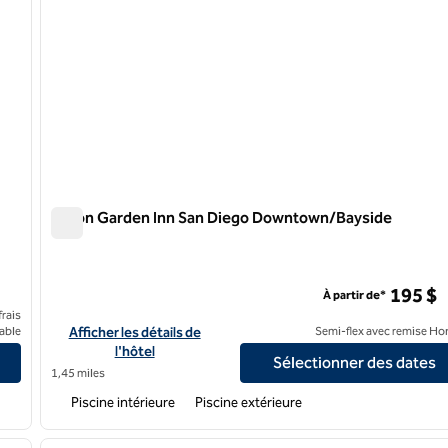
Hilton Garden Inn San Diego Downtown/Bayside
Hilton Garden Inn San Diego Downtown/Bayside
wn
195 $
À partir de*
rais
Diego Bay Downtown
Afficher les détails de l'hôtel Hilton Garden Inn San Diego 
able
Afficher les détails de
Semi-flex avec remise Ho
l'hôtel
Sélectionner des dates
1,45 miles
Piscine intérieure
Piscine extérieure
/
12
1
image suivante
image précédente