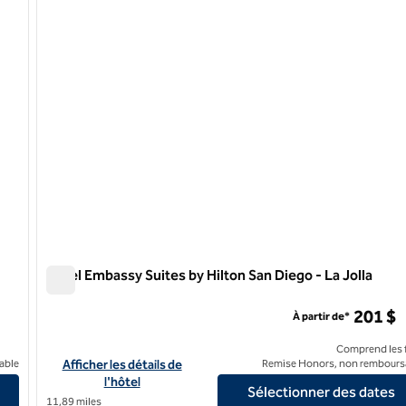
1 sur 12
Hôtel Embassy Suites by Hilton San Diego - La Jolla
Hôtel Embassy Suites by Hilton San Diego - La Jolla
ey
201 $
À partir de*
Comprend les f
iego - Mission Valley
Afficher les détails de l'hôtel Embassy Suites by Hilton San Die
able
Afficher les détails de
Remise Honors, non rembours
l'hôtel
Sélectionner des dates
11,89 miles