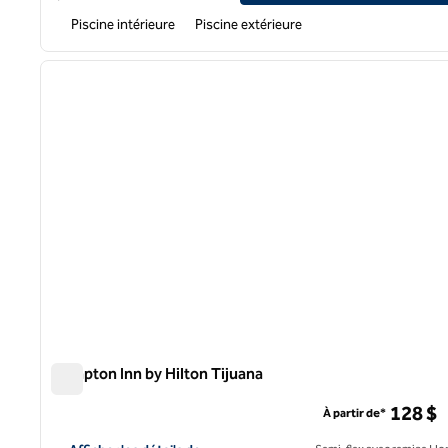
Piscine intérieure
Piscine extérieure
1
image précédente
1 sur 12
Hampton Inn by Hilton Tijuana
Hampton Inn by Hilton Tijuana
128 $
À partir de*