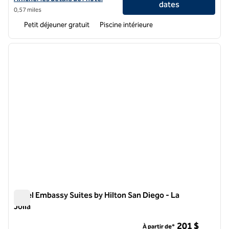
dates
0,57 miles
Petit déjeuner gratuit
Piscine intérieure
1
/
12
image précédente
image 
1 sur 12
Hôtel Embassy Suites by Hilton San Diego - La
Jolla
Hôtel Embassy Suites by Hilton San Diego - La Jolla
201 $
À partir de*