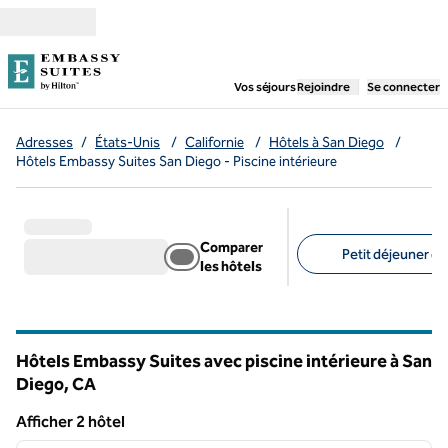
Aller directement au contenu
,
ouvre un nouvel ongl
Vos séjours
Rejoindre
Se connecter
Adresses
/
États-Unis
/
Californie
/
Hôtels à San Diego
/
Hôtels Embassy Suites San Diego - Piscine intérieure
Comparer
Petit déjeuner gra
les hôtels
Filtres suggérés
Hôtels Embassy Suites avec piscine intérieure à San
Diego,
CA
Californie
Afficher 2 hôtel
1
/
12
Afficher 2 hôtel