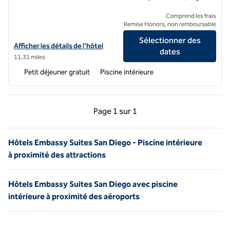
Comprend les frais
Remise Honors, non remboursable
Sélectionner des
Afficher les détails de l'hôtel Embassy Suites by Hilton San Diego La J
Afficher les détails de l'hôtel
dates
11,31 miles
Petit déjeuner gratuit
Piscine intérieure
Page précédente, 1 sur 1
Page suivante, 1 sur 
Page
1 sur 1
Page 1 sur 1
Hôtels Embassy Suites San Diego - Piscine intérieure
à proximité des attractions
Hôtels Embassy Suites San Diego avec piscine
intérieure à proximité des aéroports