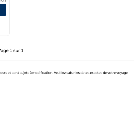
nors
précédente, 1 sur 1
Page suivante, 1 sur 1
Page
1 sur 1
Page 1 sur 1
jours et sont sujets à modification. Veuillez saisir les dates exactes de votre voyage