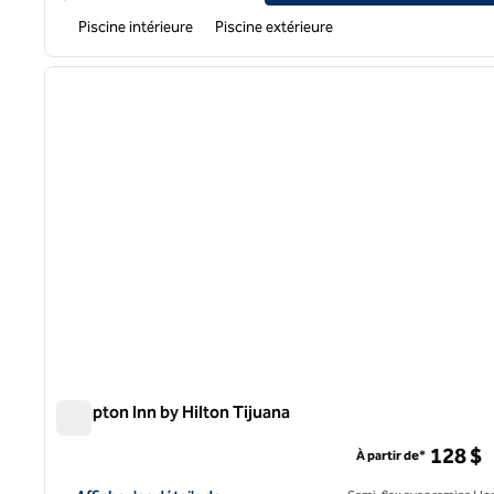
Piscine intérieure
Piscine extérieure
1
image précédente
1 sur 12
Hampton Inn by Hilton Tijuana
Hampton Inn by Hilton Tijuana
128 $
À partir de*