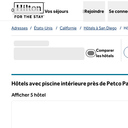
Aller directement au contenu
,
ouvre un nouvel onglet
0
Vos séjours
Rejoindre
Se conne
Adresses
/
États-Unis
/
Californie
/
Hôtels à San Diego
/
Hô
Comparer
les hôtels
Fi
Hôtels avec piscine intérieure près de Petco P
Californie
Afficher 5 hôtel
1
Afficher 5 hôtel
image précédente
1 sur 12