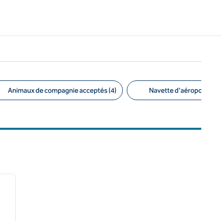
Animaux de compagnie acceptés (4)
Navette d'aéroport (1)
/
12
image suivante