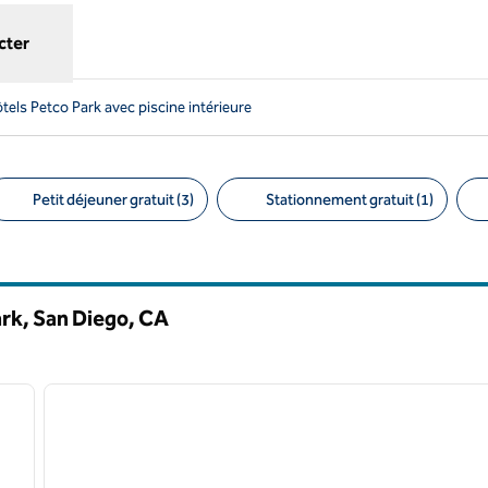
cter
tels Petco Park avec piscine intérieure
Petit déjeuner gratuit (3)
Stationnement gratuit (1)
ltres suggérés
ark, San Diego,
CA
/
12
1
image suivante
image précédente
1 sur 12