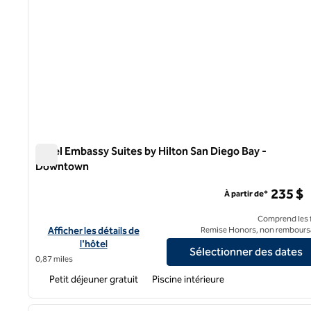
Hôtel Embassy Suites by Hilton San Diego Bay -
Downtown
Hôtel Embassy Suites by Hilton San Diego Bay - Downto
235 $
À partir de*
Comprend les f
Afficher les détails de l'hôtel Embassy Suites by Hilton San 
Afficher les détails de
Remise Honors, non rembours
l'hôtel
Sélectionner des dates
0,87 miles
Petit déjeuner gratuit
Piscine intérieure
1
image précédente