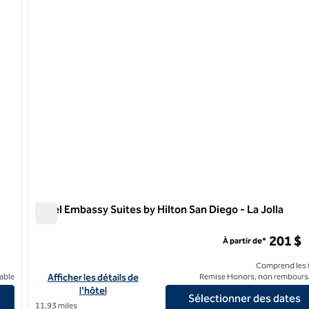
1 sur 12
Hôtel Embassy Suites by Hilton San Diego - La Jolla
Hôtel Embassy Suites by Hilton San Diego - La Jolla
ey
201 $
À partir de*
Comprend les f
iego - Mission Valley
Afficher les détails de l'hôtel Embassy Suites by Hilton San Die
able
Afficher les détails de
Remise Honors, non rembours
l'hôtel
Sélectionner des dates
11,93 miles