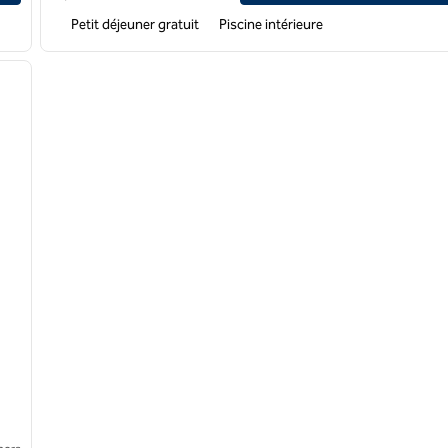
Petit déjeuner gratuit
Piscine intérieure
/
12
image suivante