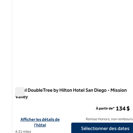
1 sur 12
Hôtel DoubleTree by Hilton Hotel San Diego - Mission
Valley
Hôtel DoubleTree by Hilton Hotel San Diego - Mission Vall
134 $
À partir de*
Afficher les détails de l'hôtel DoubleTree by Hilton Hotel San D
Afficher les détails de
Remise Honors, non rembours
l'hôtel
Sélectionner des dates
4,31 miles