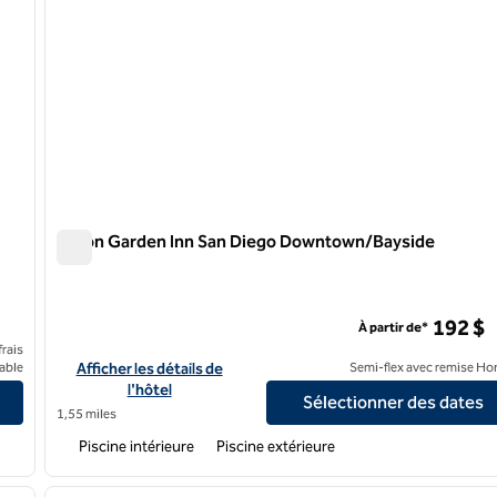
Hilton Garden Inn San Diego Downtown/Bayside
Hilton Garden Inn San Diego Downtown/Bayside
wn
192 $
À partir de*
rais
Diego Bay Downtown
Afficher les détails de l'hôtel Hilton Garden Inn San Diego 
able
Afficher les détails de
Semi-flex avec remise Ho
l'hôtel
Sélectionner des dates
1,55 miles
Piscine intérieure
Piscine extérieure
/
12
1
image suivante
image précédente