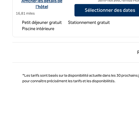
Afficher les détails de l'hôtel Hampton Inn by Hilton Tijuana
Afficher les détails de
Semi-flex avec remise Ho
l'hôtel
Sélectionner des dates
16,81 miles
Petit déjeuner gratuit
Stationnement gratuit
Piscine intérieure
Page 
*Les tarifs sont basés sur la disponibilité actuelle dans les 30 prochains 
pour connaître précisément les tarifs et les disponibilités.