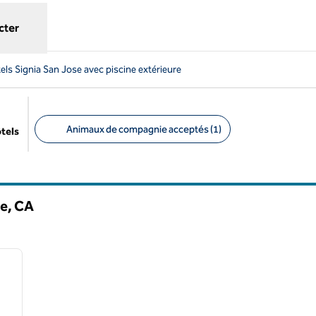
cter
els Signia San Jose avec piscine extérieure
Animaux de compagnie acceptés (1)
ôtels
Filtres suggérés
se,
CA
/
12
image suivante