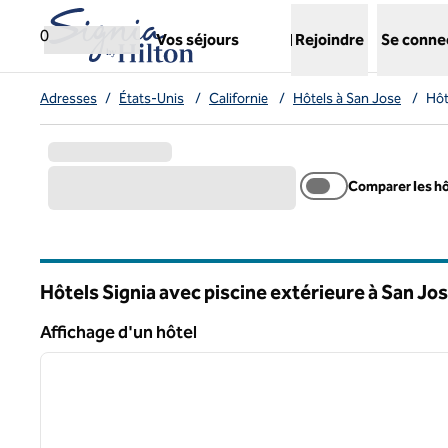
Aller directement au contenu
,
ouvre un nouvel onglet
0
Vos séjours
Rejoindre
Se conne
Adresses
/
États-Unis
/
Californie
/
Hôtels à San Jose
/
Hôt
Comparer les h
Hôtels Signia avec piscine extérieure à San Jo
Californie
Affichage d'un hôtel
1
Affichage d'un hôtel
image précédente
1 sur 12