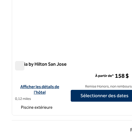
Signia by Hilton San Jose
Signia by Hilton San Jose
158 $
À partir de*
Afficher les détails de l'hôtel Signia by Hilton San Jose
Afficher les détails de
Remise Honors, non rembours
l'hôtel
Sélectionner des dates
0,12 miles
Piscine extérieure
Page 