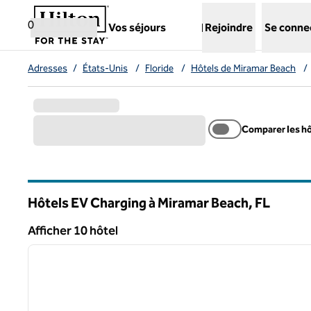
Aller directement au contenu
,
ouvre un nouvel onglet
0
Vos séjours
Rejoindre
Se conne
Adresses
/
États-Unis
/
Floride
/
Hôtels de Miramar Beach
/
Comparer les h
Hôtels EV Charging à Miramar Beach,
FL
Floride
Afficher 10 hôtel
1
Afficher 10 hôtel
image précédente
1 sur 12