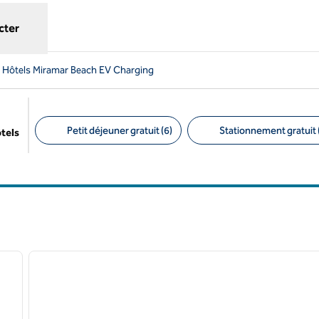
cter
Hôtels Miramar Beach EV Charging
Petit déjeuner gratuit (6)
Stationnement gratuit 
ôtels
Filtres suggérés
/
12
1
image suivante
image précédente
1 sur 12