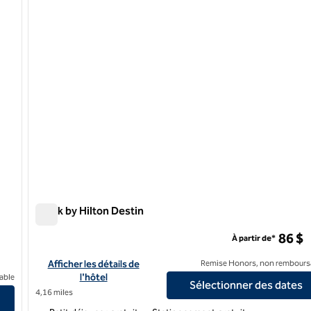
1 sur 12
Spark by Hilton Destin
Spark by Hilton Destin
86 $
À partir de*
Afficher les détails de l'hôtel Spark by Hilton Destin
Afficher les détails de
Remise Honors, non rembours
ons
l'hôtel
able
Sélectionner des dates
4,16 miles