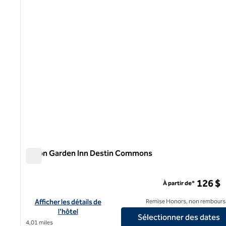
1 sur 12
Hilton Garden Inn Destin Commons
Hilton Garden Inn Destin Commons
126 $
À partir de*
Afficher les détails de l'hôtel Hilton Garden Inn Destin Comm
Afficher les détails de
Remise Honors, non rembours
l'hôtel
Sélectionner des dates
4,01 miles