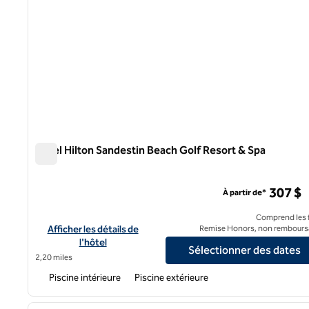
Hôtel Hilton Sandestin Beach Golf Resort & Spa
Hôtel Hilton Sandestin Beach Golf Resort & Spa
307 $
À partir de*
Comprend les f
Afficher les détails de l'hôtel Hilton Sandestin Beach Golf Res
Afficher les détails de
Remise Honors, non rembours
l'hôtel
Sélectionner des dates
2,20 miles
Piscine intérieure
Piscine extérieure
1
image précédente