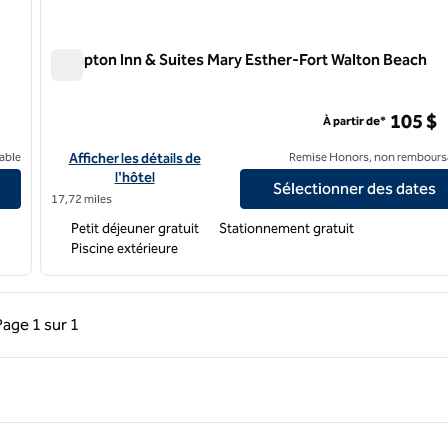
Hampton Inn & Suites Mary Esther-Fort Walton Beach
Hampton Inn & Suites Mary Esther-Fort Walton Beach
 Base
105 $
À partir de*
ton Beach Eglin Air Force Base
Afficher les détails de l'hôtel Hampton Inn & Suites Mary Est
able
Afficher les détails de
Remise Honors, non rembours
l'hôtel
Sélectionner des dates
17,72 miles
Petit déjeuner gratuit
Stationnement gratuit
Piscine extérieure
précédente, 1 sur 1
Page suivante, 1 sur 1
Page
1 sur 1
Page 1 sur 1