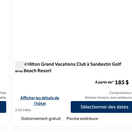
Hôtel Hilton Grand Vacations Club à Sandestin Golf
and Beach Resort
Hôtel Hilton Grand Vacations Club à Sandestin Golf and B
185 $
À partir de*
rais
Comprend les f
ort & Spa
Afficher les détails de l'hôtel Hilton Grand Vacations Club à S
able
Afficher les détails de
Remise Honors, non rembours
l'hôtel
Sélectionner des dates
2,43 miles
Stationnement gratuit
Piscine extérieure
/
12
1
image suivante
image précédente