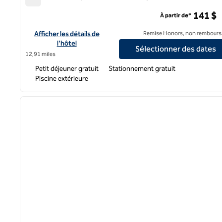
Home2 Suites by Hilton Niceville Eglin Air Force Base
141 $
À partir de*
Afficher les détails de l'hôtel Home2 Suites by Hilton Niceville 
Afficher les détails de
Remise Honors, non rembours
l'hôtel
Sélectionner des dates
12,91 miles
Petit déjeuner gratuit
Stationnement gratuit
Piscine extérieure
1
image précédente
1 sur 12