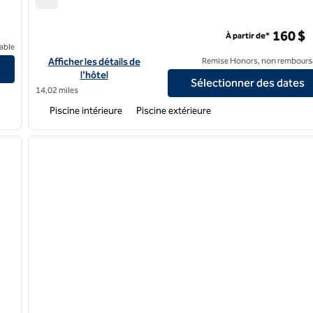
Hôtel Hilton Garden Inn Ft. Walton Beach
160 $
À partir de*
Eglin Air Force Base
able
Afficher les détails de l'hôtel Hilton Garden Inn Ft. Walton Bea
Afficher les détails de
Remise Honors, non rembours
l'hôtel
Sélectionner des dates
14,02 miles
Piscine intérieure
Piscine extérieure
/
12
1
image suivante
image précédente
1 sur 12