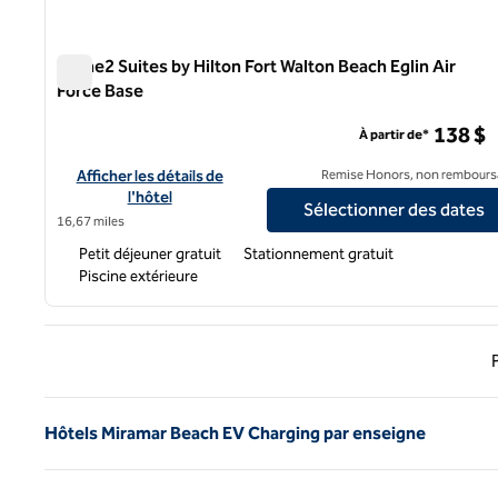
Home2 Suites by Hilton Fort Walton Beach Eglin Air
Force Base
Home2 Suites by Hilton Fort Walton Beach Eglin Air Force
138 $
À partir de*
Afficher les détails de l'hôtel Home2 Suites by Hilton Fort Wal
Afficher les détails de
Remise Honors, non rembours
l'hôtel
Sélectionner des dates
16,67 miles
Petit déjeuner gratuit
Stationnement gratuit
Piscine extérieure
Page 
Hôtels Miramar Beach EV Charging par enseigne