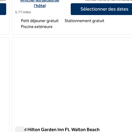
Afficher les détails de
l'hôtel
Sélectionner des dates
5,77 miles
Petit déjeuner gratuit
Stationnement gratuit
Piscine extérieure
/
12
1
image suivante
image précédente
1 sur 12
Hôtel Hilton Garden Inn Ft. Walton Beach