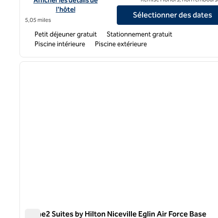
Afficher les détails de
l'hôtel
Sélectionner des dates
5,05 miles
Petit déjeuner gratuit
Stationnement gratuit
Piscine intérieure
Piscine extérieure
1
image précédente
1 sur 12
Home2 Suites by Hilton Niceville Eglin Air Force Base