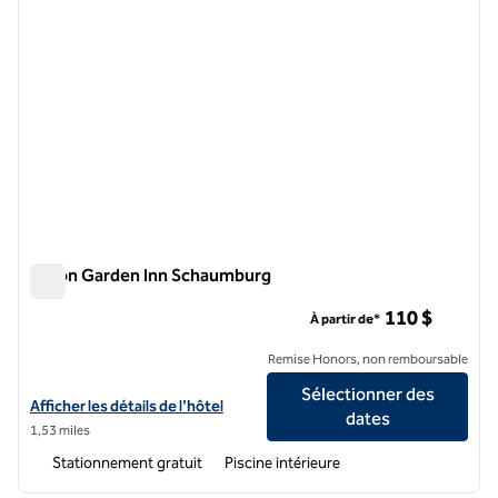
Hilton Garden Inn Schaumburg
Hilton Garden Inn Schaumburg
110 $
À partir de*
Remise Honors, non remboursable
Sélectionner des
Afficher les détails de l'hôtel Hilton Garden Inn Schaumburg
Afficher les détails de l'hôtel
dates
1,53 miles
Stationnement gratuit
Piscine intérieure
1
/
12