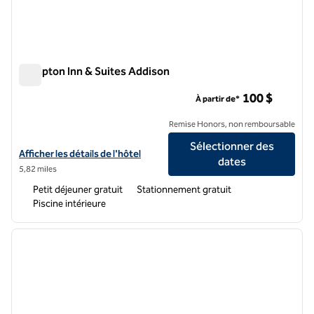
Hampton Inn & Suites Addison
Hampton Inn & Suites Addison
100 $
À partir de*
Remise Honors, non remboursable
Sélectionner des
Afficher les détails de l'hôtel Hampton Inn & Suites Addison
Afficher les détails de l'hôtel
dates
5,82 miles
Petit déjeuner gratuit
Stationnement gratuit
Piscine intérieure
1
/
12
image précédente
image 
1 sur 12