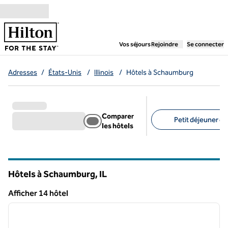
Aller directement au contenu
,
ouvre un nouvel ongl
Vos séjours
Rejoindre
Se connecter
Adresses
/
États-Unis
/
Illinois
/
Hôtels à Schaumburg
Comparer
Petit déjeuner gra
les hôtels
Filtres suggérés
Hôtels à Schaumburg,
IL
Illinois
Afficher 14 hôtel
1
/
12
Afficher 14 hôtel
image précédente
image 
1 sur 12