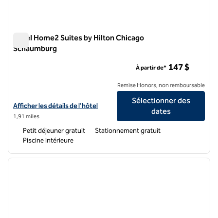
Hôtel Home2 Suites by Hilton Chicago
Schaumburg
Hôtel Home2 Suites by Hilton Chicago Schaumburg
147 $
À partir de*
Remise Honors, non remboursable
Sélectionner des
Afficher les détails de l'hôtel Home2 Suites by Hilton Chicago Scha
Afficher les détails de l'hôtel
dates
1,91 miles
Petit déjeuner gratuit
Stationnement gratuit
Piscine intérieure
1
/
8
image précédente
image 
1 sur 8