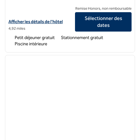
Remise Honors, non remboursable
Sélectionner des
Afficher les détails de l'hôtel Hampton Inn & Suites Chicago/Hoffma
Afficher les détails de l'hôtel
dates
4,92 miles
Petit déjeuner gratuit
Stationnement gratuit
Piscine intérieure
1
/
12
image précédente
image 
1 sur 12