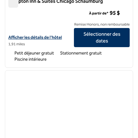
Hampton Inn & Suites Chicago Schaumburg
Hampton Inn & Suites Chicago Schaumburg
95 $
À partir de*
Remise Honors, non remboursable
Sélectionner des
Afficher les détails de l'hôtel Hampton Inn & Suites Chicago Schaum
Afficher les détails de l'hôtel
dates
1,91 miles
Petit déjeuner gratuit
Stationnement gratuit
Piscine intérieure
1
/
12
image précédente
image 
1 sur 12