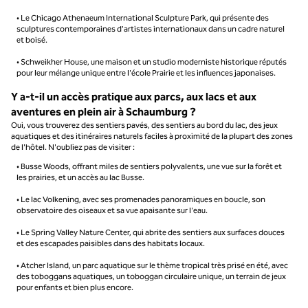
• Le Chicago Athenaeum International Sculpture Park, qui présente des
sculptures contemporaines d'artistes internationaux dans un cadre naturel
et boisé.
• Schweikher House, une maison et un studio moderniste historique réputés
pour leur mélange unique entre l'école Prairie et les influences japonaises.
Y a-t-il un accès pratique aux parcs, aux lacs et aux
aventures en plein air à Schaumburg ?
Oui, vous trouverez des sentiers pavés, des sentiers au bord du lac, des jeux
aquatiques et des itinéraires naturels faciles à proximité de la plupart des zones
de l'hôtel. N'oubliez pas de visiter :
• Busse Woods, offrant miles de sentiers polyvalents, une vue sur la forêt et
les prairies, et un accès au lac Busse.
• Le lac Volkening, avec ses promenades panoramiques en boucle, son
observatoire des oiseaux et sa vue apaisante sur l'eau.
• Le Spring Valley Nature Center, qui abrite des sentiers aux surfaces douces
et des escapades paisibles dans des habitats locaux.
• Atcher Island, un parc aquatique sur le thème tropical très prisé en été, avec
des toboggans aquatiques, un toboggan circulaire unique, un terrain de jeux
pour enfants et bien plus encore.