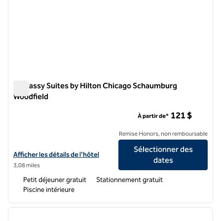
Embassy Suites by Hilton Chicago Schaumburg
Woodfield
Embassy Suites by Hilton Chicago Schaumburg Woodfield
121 $
À partir de*
Remise Honors, non remboursable
Sélectionner des
Afficher les détails de l'hôtel Embassy Suites by Hilton Chicago Sc
Afficher les détails de l'hôtel
dates
3,08 miles
Petit déjeuner gratuit
Stationnement gratuit
Piscine intérieure
1
/
10
image précédente
image 
1 sur 10