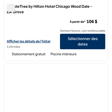
DoubleTree by Hilton Hotel Chicago Wood Dale -
Elk Grove
DoubleTree by Hilton Hotel Chicago Wood Dale - Elk Grove
106 $
À partir de*
Remise Honors, non remboursable
Sélectionner des
Afficher les détails de l'hôtel DoubleTree by Hilton Hotel Chicago Wo
Afficher les détails de l'hôtel
dates
5,04 miles
Stationnement gratuit
Piscine intérieure
1
/
12
image précédente
image 
1 sur 12