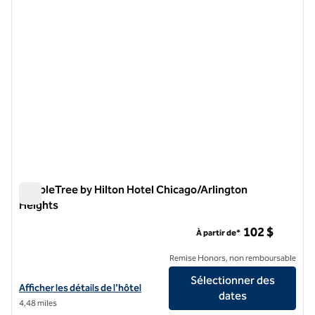
DoubleTree by Hilton Hotel Chicago/Arlington
Heights
DoubleTree by Hilton Hotel Chicago/Arlington Heights
102 $
À partir de*
Remise Honors, non remboursable
Sélectionner des
Afficher les détails de l'hôtel DoubleTree by Hilton Hotel Chicago - A
Afficher les détails de l'hôtel
dates
4,48 miles