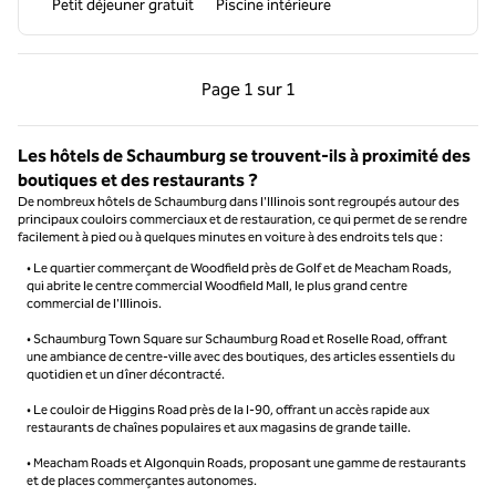
Petit déjeuner gratuit
Piscine intérieure
Page précédente, 1 sur 1
Page suivante, 1 sur 
Page
1 sur 1
Page 1 sur 1
Les hôtels de Schaumburg se trouvent-ils à proximité des
boutiques et des restaurants ?
De nombreux hôtels de Schaumburg dans l'Illinois sont regroupés autour des
principaux couloirs commerciaux et de restauration, ce qui permet de se rendre
facilement à pied ou à quelques minutes en voiture à des endroits tels que :
• Le quartier commerçant de Woodfield près de Golf et de Meacham Roads,
qui abrite le centre commercial Woodfield Mall, le plus grand centre
commercial de l'Illinois.
• Schaumburg Town Square sur Schaumburg Road et Roselle Road, offrant
une ambiance de centre-ville avec des boutiques, des articles essentiels du
quotidien et un dîner décontracté.
• Le couloir de Higgins Road près de la I-90, offrant un accès rapide aux
restaurants de chaînes populaires et aux magasins de grande taille.
• Meacham Roads et Algonquin Roads, proposant une gamme de restaurants
et de places commerçantes autonomes.