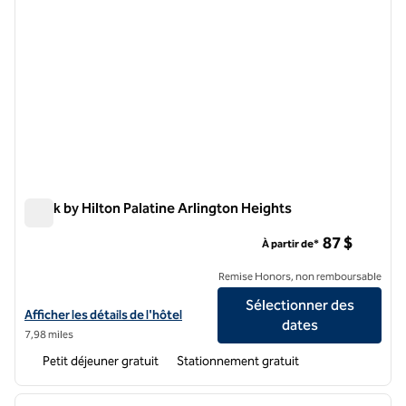
Spark by Hilton Palatine Arlington Heights
Spark by Hilton Palatine Arlington Heights
87 $
À partir de*
Remise Honors, non remboursable
Sélectionner des
Afficher les détails de l'hôtel Spark by Hilton Palatine Arlington Heigh
Afficher les détails de l'hôtel
dates
7,98 miles
Petit déjeuner gratuit
Stationnement gratuit
1
/
12
image précédente
image 
1 sur 12