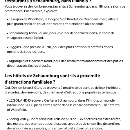
restaurants à Schaumburg, dans l'Illinois ?
Vous trouverez de nombreux restaurants à Schaumburg, dans l'Illinois, selon vos
préférences. Par exemple, explorez :
• La région de Woodfield, le long de Golf Road et de Meacham Road, offre le
plus grand choix de collations rapides et d'endroits où s'asseoir.
• Schaumburg Town Square, pour un dîner décontracté dans un cadre de
village accessible à pied.
• Higgins Road près de la I-90, pour des plats nationaux préférés et des
options de tous les jours.
• Algonquin et Meacham Road, pour des restaurants autonomes et des patios
décontractés faciles d'accès.
Les hôtels de Schaumburg sont-ils à proximité
d'attractions familiales ?
Oui. De nombreux hôtels se trouvent à proximité de centres de jeux intérieurs,
d'arcades, de mini-golfs, de cinémas et d'attractions populaires telles que :
• LEGOLAND Discovery Center à Schaumburg, dans l'Illinois, un monde
intérieur de 3 000 pieds carrés niché dans le centre commercial The Streets
of Woodfield.
• Spring Valley, une réserve naturelle de plus de 135 hectares avec des forêts,
des marais, des prairies et des ruisseaux, avec plus de cinq miles de sentiers
de randonnée accessibles, un centre naturel et bien plus encore.