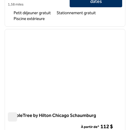
dates
1,58 miles
Petit déjeuner gratuit
Stationnement gratuit
Piscine extérieure
1
/
12
image précédente
image 
1 sur 12
DoubleTree by Hilton Chicago Schaumburg
DoubleTree by Hilton Chicago Schaumburg
112 $
À partir de*