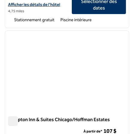
Sélectionner des
Afficher les détails de l'hôtel Hilton Garden Inn Hoffman Estates
Afficher les détails de l'hôtel
dates
4,75 miles
Stationnement gratuit
Piscine intérieure
1
/
12
image précédente
image 
1 sur 12
Hampton Inn & Suites Chicago/Hoffman Estates
Hampton Inn & Suites Chicago/Hoffman Estates
107 $
À partir de*