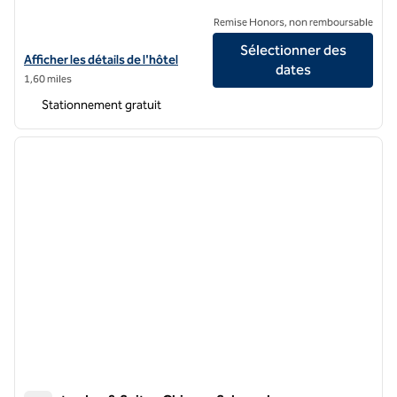
Remise Honors, non remboursable
Sélectionner des
Afficher les détails de l'hôtel DoubleTree by Hilton Chicago Schaum
Afficher les détails de l'hôtel
dates
1,60 miles
Stationnement gratuit
1
/
12
image précédente
image 
1 sur 12