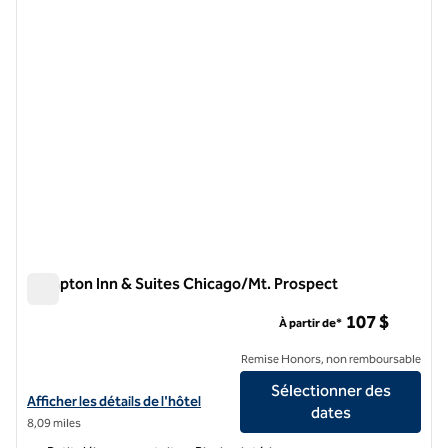
Hampton Inn & Suites Chicago/Mt. Prospect
Hampton Inn & Suites Chicago/Mt. Prospect
107 $
À partir de*
Remise Honors, non remboursable
Sélectionner des
Afficher les détails de l'hôtel Hampton Inn & Suites Chicago/Mt. Pro
Afficher les détails de l'hôtel
dates
8,09 miles