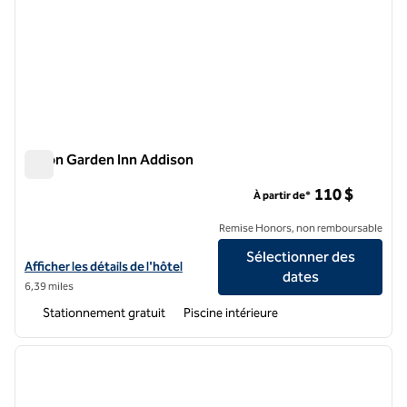
Hilton Garden Inn Addison
Hilton Garden Inn Addison
110 $
À partir de*
Remise Honors, non remboursable
Sélectionner des
Afficher les détails de l'hôtel Hilton Garden Inn Addison
Afficher les détails de l'hôtel
dates
6,39 miles
Stationnement gratuit
Piscine intérieure
1
/
7
image précédente
image 
1 sur 7