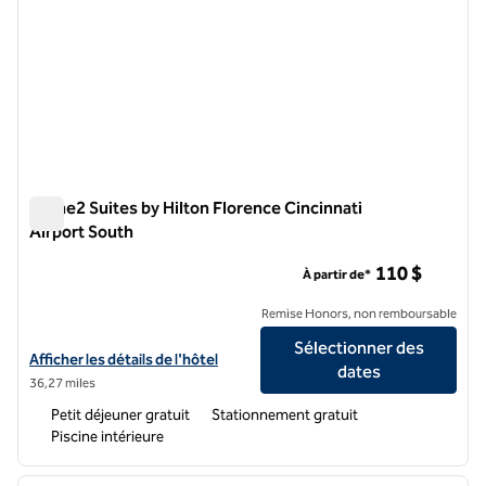
Home2 Suites by Hilton Florence Cincinnati
Airport South
Home2 Suites by Hilton Florence Cincinnati Airport South
110 $
À partir de*
Remise Honors, non remboursable
Sélectionner des
Afficher les détails de l'hôtel Home2 Suites by Hilton Florence Cincin
Afficher les détails de l'hôtel
dates
36,27 miles
Petit déjeuner gratuit
Stationnement gratuit
Piscine intérieure
1
/
12
image précédente
image 