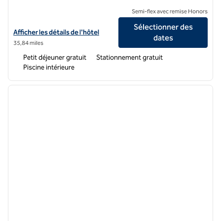
Semi-flex avec remise Honors
Sélectionner des
Afficher les détails de l'hôtel Embassy Suites by Hilton Louisville East
Afficher les détails de l'hôtel
dates
35,84 miles
Petit déjeuner gratuit
Stationnement gratuit
Piscine intérieure
1
/
12
image précédente
image 
1 sur 12