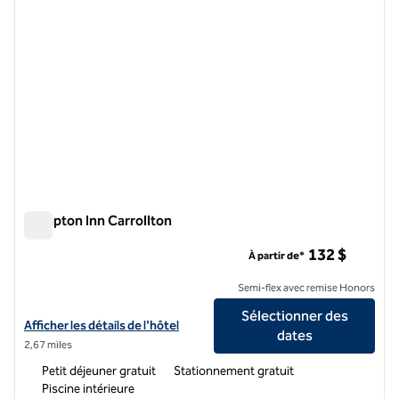
Hampton Inn Carrollton
Hampton Inn Carrollton
132 $
À partir de*
Semi-flex avec remise Honors
Sélectionner des
Afficher les détails de l'hôtel Hampton Inn Carrollton
Afficher les détails de l'hôtel
dates
2,67 miles
Petit déjeuner gratuit
Stationnement gratuit
Piscine intérieure