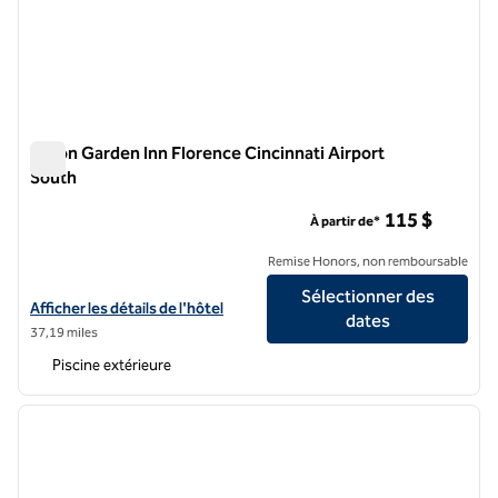
Hilton Garden Inn Florence Cincinnati Airport
South
Hilton Garden Inn Florence Cincinnati Airport South
115 $
À partir de*
Remise Honors, non remboursable
Sélectionner des
Afficher les détails de l'hôtel Hilton Garden Inn Florence Cincinnati A
Afficher les détails de l'hôtel
dates
37,19 miles
Piscine extérieure
1
/
12
image précédente
image 
1 sur 12