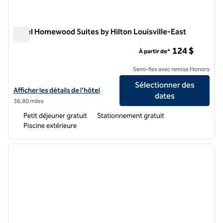
Hôtel Homewood Suites by Hilton Louisville-East
Hôtel Homewood Suites by Hilton Louisville-East
124 $
À partir de*
Semi-flex avec remise Honors
Sélectionner des
Afficher les détails de l'hôtel Homewood Suites by Hilton Louisville-
Afficher les détails de l'hôtel
dates
36,80 miles
Petit déjeuner gratuit
Stationnement gratuit
Piscine extérieure
1
/
11
image précédente
image 
1 sur 11