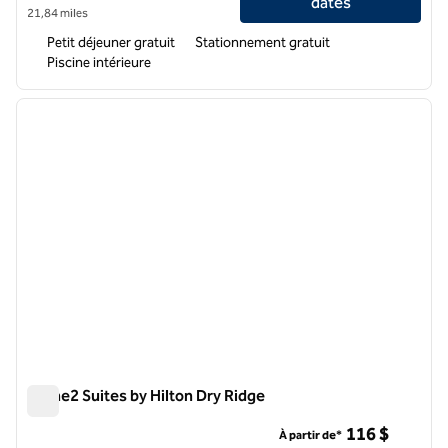
dates
21,84 miles
Petit déjeuner gratuit
Stationnement gratuit
Piscine intérieure
1
/
12
image précédente
image 
1 sur 12
Home2 Suites by Hilton Dry Ridge
Home2 Suites by Hilton Dry Ridge
116 $
À partir de*