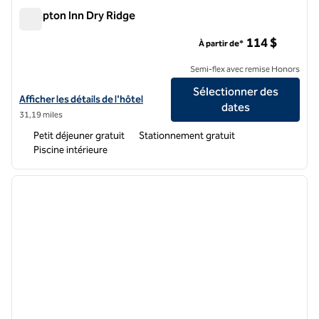
Hampton Inn Dry Ridge
Hampton Inn Dry Ridge
114 $
À partir de*
Semi-flex avec remise Honors
Sélectionner des
Afficher les détails de l'hôtel Hampton Inn Dry Ridge
Afficher les détails de l'hôtel
dates
31,19 miles
Petit déjeuner gratuit
Stationnement gratuit
Piscine intérieure
1
/
12
image précédente
image 
1 sur 12