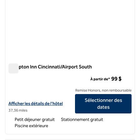
Hampton Inn Cincinnati/Airport South
Hampton Inn Cincinnati/Airport South
99 $
À partir de*
Remise Honors, non remboursable
Sélectionner des
Afficher les détails de l'hôtel Hampton Inn Cincinnati/Airport South
Afficher les détails de l'hôtel
dates
37,36 miles
Petit déjeuner gratuit
Stationnement gratuit
Piscine extérieure