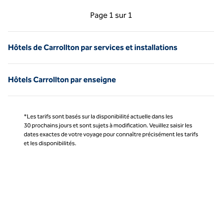
Page précédente, 1 sur 1
Page suivante, 1 sur 
Page
1 sur 1
Page 1 sur 1
Hôtels de Carrollton par services et installations
Hôtels Carrollton par enseigne
*Les tarifs sont basés sur la disponibilité actuelle dans les
30 prochains jours et sont sujets à modification. Veuillez saisir les
dates exactes de votre voyage pour connaître précisément les tarifs
et les disponibilités.