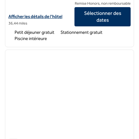
Remise Honors, non remboursable
Sélectionner des
Afficher les détails de l'hôtel Tru by Hilton Cincinnati Airport South F
Afficher les détails de l'hôtel
dates
36,44 miles
Petit déjeuner gratuit
Stationnement gratuit
Piscine intérieure
1
/
12
image précédente
image 
1 sur 12