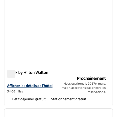
Spark by Hilton Walton
Spark by Hilton Walton
Prochainement
Nous ouvrirons le 2027er mars,
Afficher les détails de l'hôtel Spark by Hilton Walton
Afficher les détails de l'hôtel
mais n'acceptons pas encore les
34,06 miles
réservations.
Petit déjeuner gratuit
Stationnement gratuit
1
/
11
image précédente
image 
1 sur 11