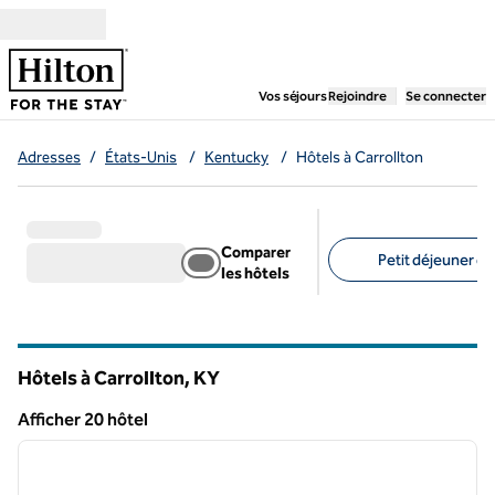
Aller directement au contenu
,
ouvre un nouvel ongl
Vos séjours
Rejoindre
Se connecter
Adresses
/
États-Unis
/
Kentucky
/
Hôtels à Carrollton
Comparer
Petit déjeuner gra
les hôtels
Filtres suggérés
Hôtels à Carrollton,
KY
Kentucky
Afficher 20 hôtel
1
/
12
Afficher 20 hôtel
image précédente
image 
1 sur 12