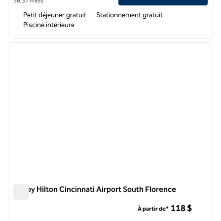
36,37 miles
Petit déjeuner gratuit
Stationnement gratuit
Piscine intérieure
1
/
12
image précédente
image 
1 sur 12
Tru by Hilton Cincinnati Airport South Florence
Tru by Hilton Cincinnati Airport South Florence
118 $
À partir de*