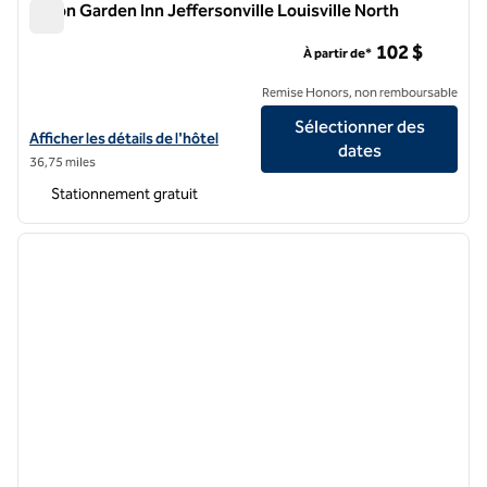
Hilton Garden Inn Jeffersonville Louisville North
Hilton Garden Inn Jeffersonville Louisville North
102 $
À partir de*
Remise Honors, non remboursable
Sélectionner des
Afficher les détails de l'hôtel Hilton Garden Inn Jeffersonville Louisvi
Afficher les détails de l'hôtel
dates
36,75 miles
Stationnement gratuit
1
/
12
image précédente
image 
1 sur 12