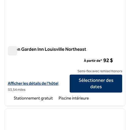
Hilton Garden Inn Louisville Northeast
Hilton Garden Inn Louisville Northeast
92 $
À partir de*
Semi-flex avec remise Honors
Sélectionner des
Afficher les détails de l'hôtel Hilton Garden Inn Louisville Northeast
Afficher les détails de l'hôtel
dates
33,54 miles
Stationnement gratuit
Piscine intérieure
1
/
12
image précédente
image 
1 sur 12