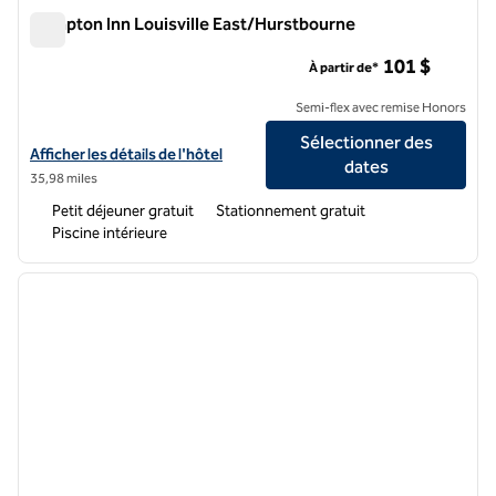
Hampton Inn Louisville East/Hurstbourne
Hampton Inn Louisville East/Hurstbourne
101 $
À partir de*
Semi-flex avec remise Honors
Sélectionner des
Afficher les détails de l'hôtel Hampton Inn Louisville East/Hurstbour
Afficher les détails de l'hôtel
dates
35,98 miles
Petit déjeuner gratuit
Stationnement gratuit
Piscine intérieure
1
/
12
image précédente
image 
1 sur 12