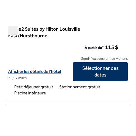
Home2 Suites by Hilton Louisville
East/Hurstbourne
Home2 Suites by Hilton Louisville East/Hurstbourne
115 $
À partir de*
Semi-flex avec remise Honors
Sélectionner des
Afficher les détails de l'hôtel Home2 Suites by Hilton Louisville Eas
Afficher les détails de l'hôtel
dates
35,97 miles
Petit déjeuner gratuit
Stationnement gratuit
Piscine intérieure
1
/
12
image précédente
image 
1 sur 12