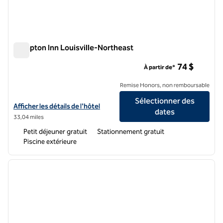
Hampton Inn Louisville-Northeast
Hampton Inn Louisville-Northeast
74 $
À partir de*
Remise Honors, non remboursable
Sélectionner des
Afficher les détails de l'hôtel Hampton Inn Louisville-Northeast
Afficher les détails de l'hôtel
dates
33,04 miles
Petit déjeuner gratuit
Stationnement gratuit
Piscine extérieure
1
/
12
image précédente
image 
1 sur 12