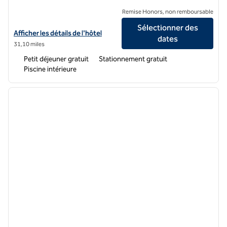
Remise Honors, non remboursable
Sélectionner des
Afficher les détails de l'hôtel Home2 Suites by Hilton Dry Ridge
Afficher les détails de l'hôtel
dates
31,10 miles
Petit déjeuner gratuit
Stationnement gratuit
Piscine intérieure
1
/
12
image précédente
image 
1 sur 12