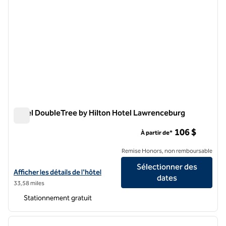
Hôtel DoubleTree by Hilton Hotel Lawrenceburg
Hôtel DoubleTree by Hilton Hotel Lawrenceburg
106 $
À partir de*
Remise Honors, non remboursable
Sélectionner des
Afficher les détails de l'hôtel DoubleTree by Hilton Hotel Lawrenceb
Afficher les détails de l'hôtel
dates
33,58 miles
Stationnement gratuit
1
/
7
image précédente
image 
1 sur 7