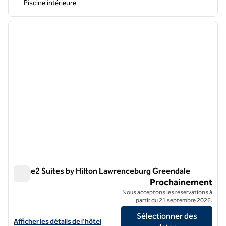
Piscine intérieure
1
/
11
image précédente
image 
1 sur 11
Home2 Suites by Hilton Lawrenceburg Greendale
Home2 Suites by Hilton Lawrenceburg Greendale
Prochainement
Nous acceptons les réservations à
partir du 21 septembre 2026.
Sélectionner des
Afficher les détails de l'hôtel Home2 Suites by Hilton Lawrenceburg
Afficher les détails de l'hôtel