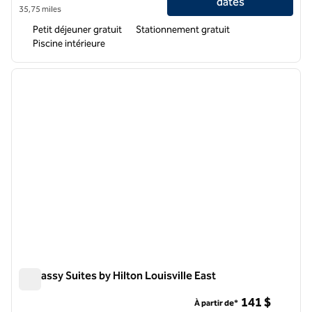
dates
35,75 miles
Petit déjeuner gratuit
Stationnement gratuit
Piscine intérieure
1
/
12
image précédente
image 
1 sur 12
Embassy Suites by Hilton Louisville East
Embassy Suites by Hilton Louisville East
141 $
À partir de*