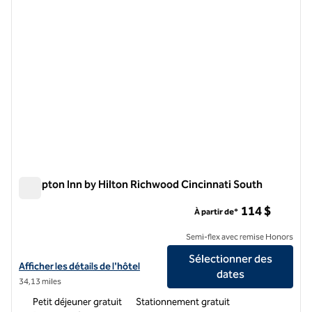
Hampton Inn by Hilton Richwood Cincinnati South
Hampton Inn by Hilton Richwood Cincinnati South
114 $
À partir de*
Semi-flex avec remise Honors
Sélectionner des
Afficher les détails de l'hôtel Hampton Inn by Hilton Richwood Cincin
Afficher les détails de l'hôtel
dates
34,13 miles
Petit déjeuner gratuit
Stationnement gratuit