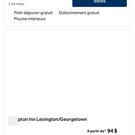
dates
3,49 miles
Petit déjeuner gratuit
Stationnement gratuit
Piscine intérieure
1
/
12
image précédente
image 
1 sur 12
Hampton Inn Lexington/Georgetown
Hampton Inn Lexington/Georgetown
94 $
À partir de*