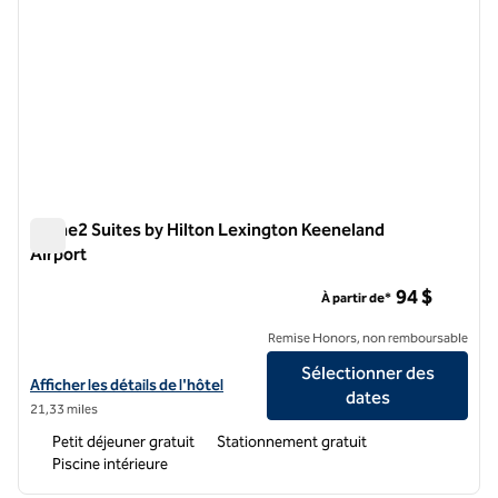
Home2 Suites by Hilton Lexington Keeneland
Airport
Home2 Suites by Hilton Lexington Keeneland Airport
94 $
À partir de*
Remise Honors, non remboursable
Sélectionner des
Afficher les détails de l'hôtel Home2 Suites by Hilton Lexington Kee
Afficher les détails de l'hôtel
dates
21,33 miles
Petit déjeuner gratuit
Stationnement gratuit
Piscine intérieure
1
/
12