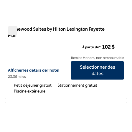
Homewood Suites by Hilton Lexington Fayette
Mall
Homewood Suites by Hilton Lexington Fayette Mall
102 $
À partir de*
Remise Honors, non remboursable
Sélectionner des
Afficher les détails de l'hôtel Homewood Suites by Hilton Lexington 
Afficher les détails de l'hôtel
dates
23,35 miles
Petit déjeuner gratuit
Stationnement gratuit
Piscine extérieure
1
/
12
image précédente
image 
1 sur 12