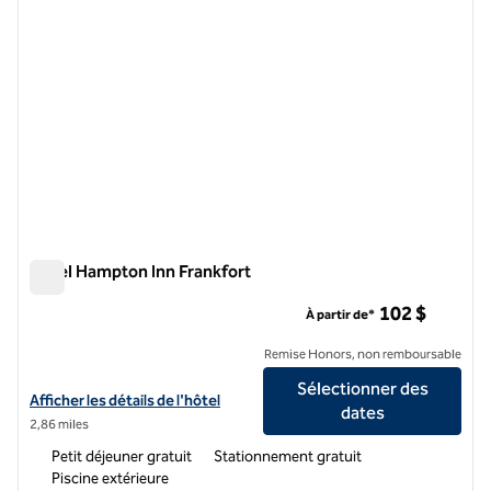
Hôtel Hampton Inn Frankfort
Hôtel Hampton Inn Frankfort
102 $
À partir de*
Remise Honors, non remboursable
Sélectionner des
Afficher les détails de l'hôtel Hampton Inn Frankfort
Afficher les détails de l'hôtel
dates
2,86 miles
Petit déjeuner gratuit
Stationnement gratuit
Piscine extérieure