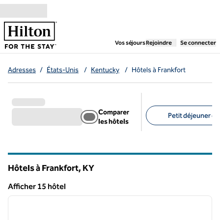
Aller directement au contenu
,
ouvre un nouvel ongl
Vos séjours
Rejoindre
Se connecter
Adresses
/
États-Unis
/
Kentucky
/
Hôtels à Frankfort
Comparer
Petit déjeuner gra
les hôtels
Filtres suggérés
Hôtels à Frankfort,
KY
Kentucky
Afficher 15 hôtel
1
/
12
Afficher 15 hôtel
image précédente
image 
1 sur 12