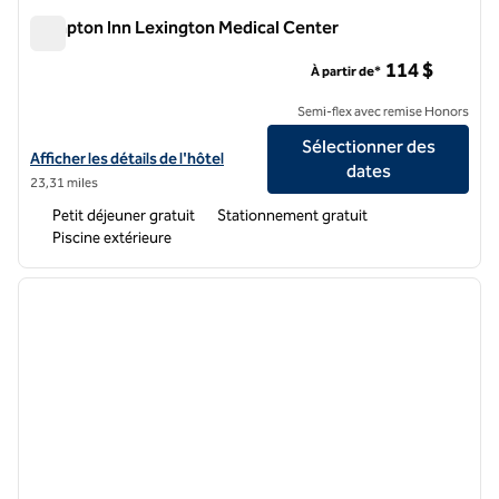
Hampton Inn Lexington Medical Center
Hampton Inn Lexington Medical Center
114 $
À partir de*
Semi-flex avec remise Honors
Sélectionner des
Afficher les détails de l'hôtel Hampton Inn Lexington Medical Center
Afficher les détails de l'hôtel
dates
23,31 miles
Petit déjeuner gratuit
Stationnement gratuit
Piscine extérieure
1
/
12
image précédente
image 
1 sur 12