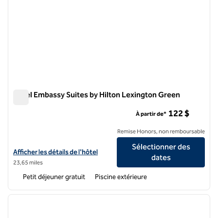
Hôtel Embassy Suites by Hilton Lexington Green
Hôtel Embassy Suites by Hilton Lexington Green
122 $
À partir de*
Remise Honors, non remboursable
Sélectionner des
Afficher les détails de l'hôtel Embassy Suites by Hilton Lexington Gr
Afficher les détails de l'hôtel
dates
23,65 miles
Petit déjeuner gratuit
Piscine extérieure
1
/
12
image précédente
image 
1 sur 12