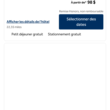
98 $
À partir de*
Remise Honors, non remboursable
Sélectionner des
Afficher les détails de l'hôtel Tru by Hilton University Medical Center
Afficher les détails de l'hôtel
dates
22,35 miles
Petit déjeuner gratuit
Stationnement gratuit
1
/
12
image précédente
image 
1 sur 12