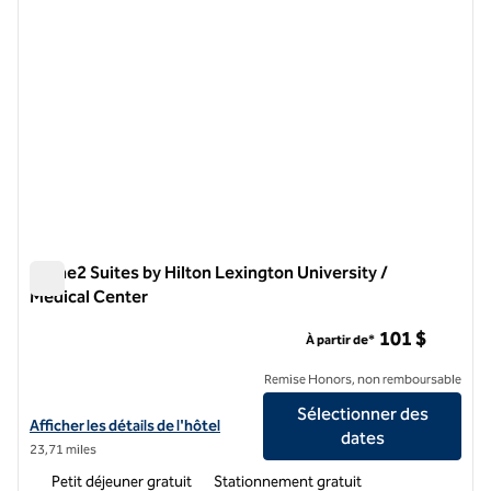
Home2 Suites by Hilton Lexington University /
Medical Center
Home2 Suites by Hilton Lexington University / Medical Cente
101 $
À partir de*
Remise Honors, non remboursable
Sélectionner des
Afficher les détails de l'hôtel Home2 Suites by Hilton Lexington Univ
Afficher les détails de l'hôtel
dates
23,71 miles
Petit déjeuner gratuit
Stationnement gratuit