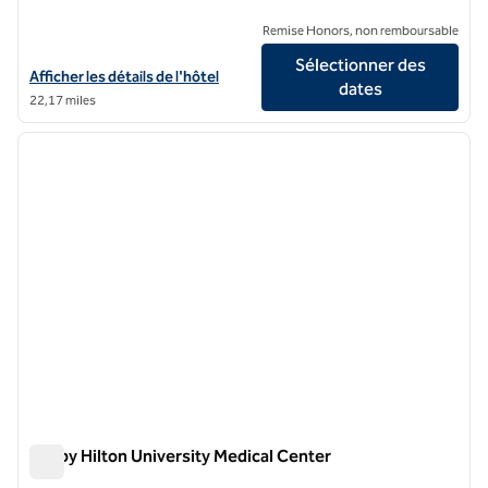
Remise Honors, non remboursable
Sélectionner des
Afficher les détails de l'hôtel The Campbell House Lexington, Curio C
Afficher les détails de l'hôtel
dates
22,17 miles
1
/
12
image précédente
image 
1 sur 12
Tru by Hilton University Medical Center
Tru by Hilton University Medical Center