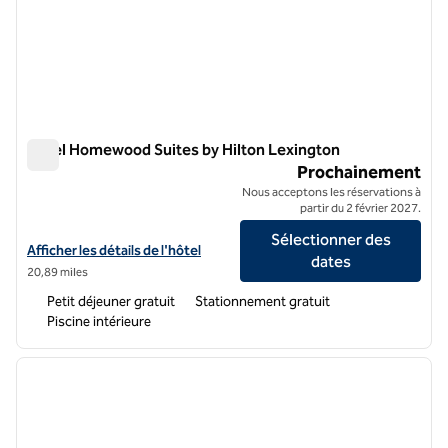
Hôtel Homewood Suites by Hilton Lexington
Hôtel Homewood Suites by Hilton Lexington
Prochainement
Nous acceptons les réservations à
partir du 2 février 2027.
Sélectionner des
Afficher les détails de l'hôtel Homewood Suites by Hilton Lexington
Afficher les détails de l'hôtel
dates
20,89 miles
Petit déjeuner gratuit
Stationnement gratuit
Piscine intérieure
1
/
12
image précédente
image 
1 sur 12