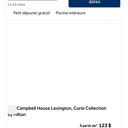
dates
21,65 miles
Petit déjeuner gratuit
Piscine intérieure
1
/
12
image précédente
image 
1 sur 12
The Campbell House Lexington, Curio Collection
by Hilton
The Campbell House Lexington, Curio Collection by Hilton
123 $
À partir de*