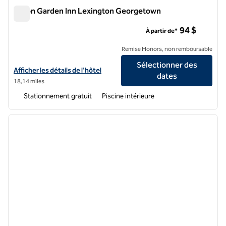
Hilton Garden Inn Lexington Georgetown
Hilton Garden Inn Lexington Georgetown
94 $
À partir de*
Remise Honors, non remboursable
Sélectionner des
Afficher les détails de l'hôtel Hilton Garden Inn Lexington Georgeto
Afficher les détails de l'hôtel
dates
18,14 miles
Stationnement gratuit
Piscine intérieure
1
/
12
image précédente
image 
1 sur 12