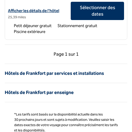
Sélectionner des
Afficher les détails de l'hôtel pour l'hôtel Hampton Inn Nicholasville
Afficher les détails de l'hôtel
dates
25,39 miles
Petit déjeuner gratuit
Stationnement gratuit
Piscine extérieure
Page précédente, 1 sur 1
Page suivante, 1 sur 
Page
1 sur 1
Page 1 sur 1
Hôtels de Frankfort par services et installations
Hôtels de Frankfort par enseigne
*Les tarifs sont basés sur la disponibilité actuelle dans les
30 prochains jours et sont sujets à modification. Veuillez saisir les
dates exactes de votre voyage pour connaître précisément les tarifs
et les disponibilités.