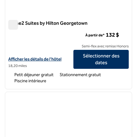
Home2 Suites by Hilton Georgetown
Home2 Suites by Hilton Georgetown
132 $
À partir de*
Semi-flex avec remise Honors
Sélectionner des
Afficher les détails de l'hôtel Home2 Suites by Hilton Georgetown
Afficher les détails de l'hôtel
dates
18,20 miles
Petit déjeuner gratuit
Stationnement gratuit
Piscine intérieure
1
/
8
image précédente
image 
1 sur 8