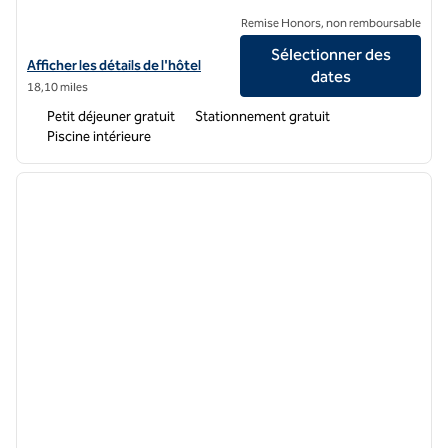
Remise Honors, non remboursable
Sélectionner des
Afficher les détails de l'hôtel Hampton Inn Lexington/Georgetown
Afficher les détails de l'hôtel
dates
18,10 miles
Petit déjeuner gratuit
Stationnement gratuit
Piscine intérieure
1
/
12
image précédente
image 
1 sur 12