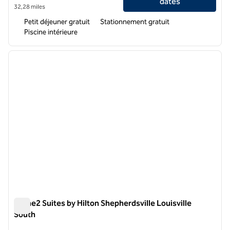
dates
32,28 miles
Petit déjeuner gratuit
Stationnement gratuit
Piscine intérieure
1
/
12
image précédente
image 
1 sur 12
Home2 Suites by Hilton Shepherdsville Louisville
South
Home2 Suites by Hilton Shepherdsville Louisville South