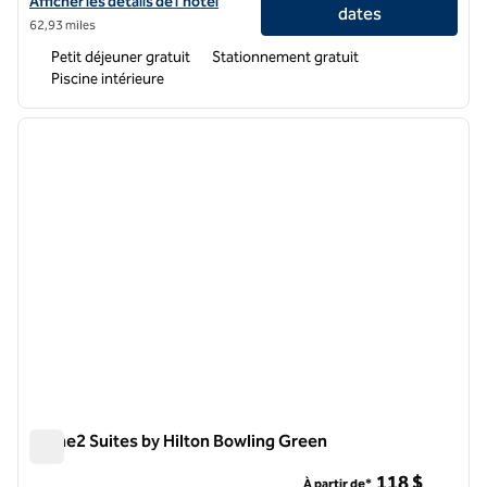
Afficher les détails de l'hôtel Home2 Suites by Hilton Georgetown
Afficher les détails de l'hôtel
dates
62,93 miles
Petit déjeuner gratuit
Stationnement gratuit
Piscine intérieure
1
/
12
image précédente
image 
1 sur 12
Home2 Suites by Hilton Bowling Green
Home2 Suites by Hilton Bowling Green
118 $
À partir de*