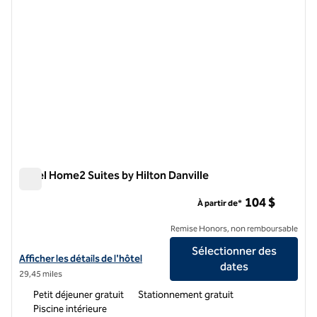
Hôtel Home2 Suites by Hilton Danville
Hôtel Home2 Suites by Hilton Danville
104 $
À partir de*
Remise Honors, non remboursable
Sélectionner des
Afficher les détails de l'hôtel Home2 Suites by Hilton Danville
Afficher les détails de l'hôtel
dates
29,45 miles
Petit déjeuner gratuit
Stationnement gratuit
Piscine intérieure