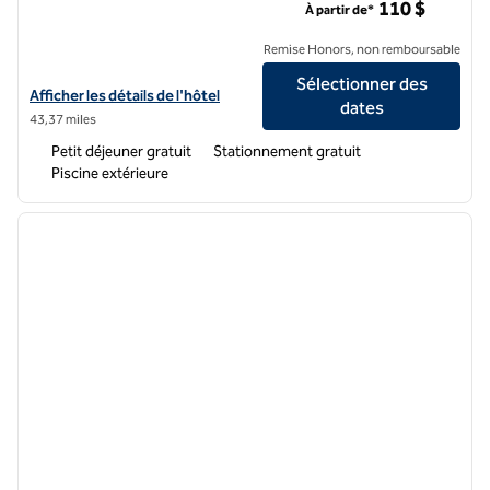
110 $
À partir de*
Remise Honors, non remboursable
Sélectionner des
Afficher les détails de l'hôtel Home2 Suites by Hilton Shepherdsville 
Afficher les détails de l'hôtel
dates
43,37 miles
Petit déjeuner gratuit
Stationnement gratuit
Piscine extérieure
1
/
12
image précédente
image 
1 sur 12