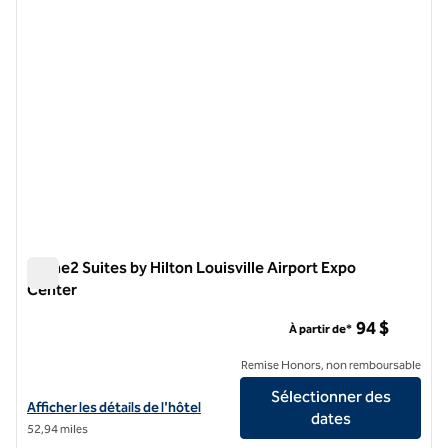
Home2 Suites by Hilton Louisville Airport Expo
Center
Home2 Suites by Hilton Louisville Airport Expo Center
94 $
À partir de*
Remise Honors, non remboursable
Sélectionner des
Afficher les détails de l'hôtel Home2 Suites by Hilton Louisville Airp
Afficher les détails de l'hôtel
dates
52,94 miles