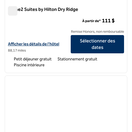
Home2 Suites by Hilton Dry Ridge
Home2 Suites by Hilton Dry Ridge
111 $
À partir de*
Remise Honors, non remboursable
Sélectionner des
Afficher les détails de l'hôtel Home2 Suites by Hilton Dry Ridge
Afficher les détails de l'hôtel
dates
88,17 miles
Petit déjeuner gratuit
Stationnement gratuit
Piscine intérieure
1
/
12
image précédente
image 
1 sur 12