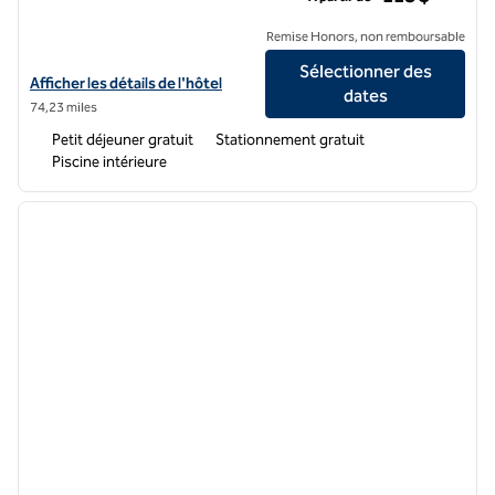
Remise Honors, non remboursable
Sélectionner des
Afficher les détails de l'hôtel Home2 Suites by Hilton Bowling Green
Afficher les détails de l'hôtel
dates
74,23 miles
Petit déjeuner gratuit
Stationnement gratuit
Piscine intérieure
1
/
12
image précédente
image 
1 sur 12