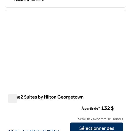
1
/
12
image précédente
image 
1 sur 12
Home2 Suites by Hilton Georgetown
Home2 Suites by Hilton Georgetown
132 $
À partir de*
Semi-flex avec remise Honors
Sélectionner des