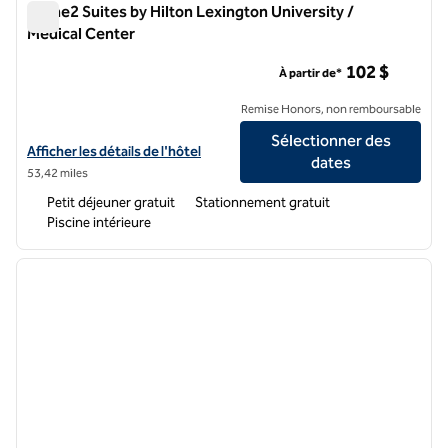
Home2 Suites by Hilton Lexington University /
Medical Center
Home2 Suites by Hilton Lexington University / Medical Cente
102 $
À partir de*
Remise Honors, non remboursable
Sélectionner des
Afficher les détails de l'hôtel Home2 Suites by Hilton Lexington Univ
Afficher les détails de l'hôtel
dates
53,42 miles
Petit déjeuner gratuit
Stationnement gratuit
Piscine intérieure
1
/
12
image précédente
image 
1 sur 12