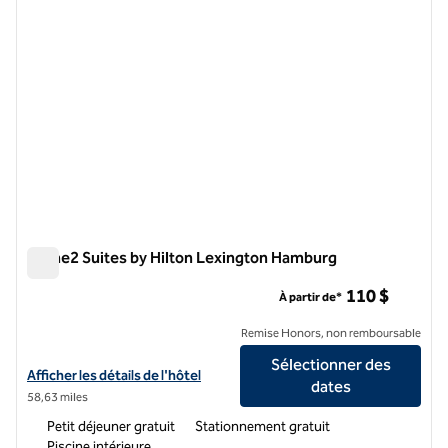
Home2 Suites by Hilton Lexington Hamburg
Home2 Suites by Hilton Lexington Hamburg
110 $
À partir de*
Remise Honors, non remboursable
Sélectionner des
Afficher les détails de l'hôtel Home2 Suites by Hilton Lexington Ha
Afficher les détails de l'hôtel
dates
58,63 miles
Petit déjeuner gratuit
Stationnement gratuit
Piscine intérieure