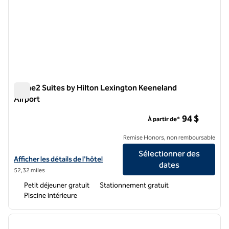
Home2 Suites by Hilton Lexington Keeneland
Airport
Home2 Suites by Hilton Lexington Keeneland Airport
94 $
À partir de*
Remise Honors, non remboursable
Sélectionner des
Afficher les détails de l'hôtel Home2 Suites by Hilton Lexington Kee
Afficher les détails de l'hôtel
dates
52,32 miles
Petit déjeuner gratuit
Stationnement gratuit
Piscine intérieure
1
/
12
image précédente
image 
1 sur 12