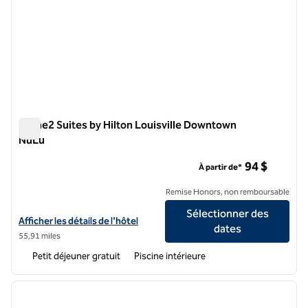
Home2 Suites by Hilton Louisville Downtown
NuLu
Home2 Suites by Hilton Louisville Downtown NuLu
94 $
À partir de*
Remise Honors, non remboursable
Sélectionner des
Afficher les détails de l'hôtel Home2 Suites by Hilton Louisville Do
Afficher les détails de l'hôtel
dates
55,91 miles
Petit déjeuner gratuit
Piscine intérieure
1
/
12
image précédente
image 
1 sur 12