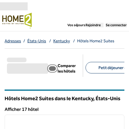
Aller directement au contenu
,
ouvre un nouvel ongl
Vos séjours
Rejoindre
Se connecter
Adresses
/
États-Unis
/
Kentucky
/
Hôtels Home2 Suites
Comparer
Petit déjeuner gra
les hôtels
Filtres suggérés
Hôtels Home2 Suites dans le Kentucky, États-Unis
Afficher 17 hôtel
1
/
12
Afficher 17 hôtel
image précédente
image 
1 sur 12