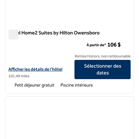
Hôtel Home2 Suites by Hilton Owensboro
Hôtel Home2 Suites by Hilton Owensboro
106 $
À partir de*
Remise Honors, non remboursable
Sélectionner des
Afficher les détails de l'hôtel Home2 Suites by Hilton Owensboro
Afficher les détails de l'hôtel
dates
101,49 miles
Petit déjeuner gratuit
Piscine intérieure
1
/
12
image précédente
image 
1 sur 12