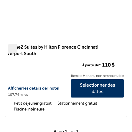
Home2 Suites by Hilton Florence Cincinnati
Airport South
Home2 Suites by Hilton Florence Cincinnati Airport South
110 $
À partir de*
Remise Honors, non remboursable
Sélectionner des
Afficher les détails de l'hôtel Home2 Suites by Hilton Florence Cincin
Afficher les détails de l'hôtel
dates
107,74 miles
Petit déjeuner gratuit
Stationnement gratuit
Piscine intérieure
Page précédente, 1 sur 1
Page suivante, 1 sur 
Page
1 sur 1