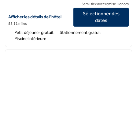
Semi-flex avec remise Honors
Sélectionner des
Afficher les détails de l'hôtel Home2 Suites by Hilton Louisville Eas
Afficher les détails de l'hôtel
dates
53,11 miles
Petit déjeuner gratuit
Stationnement gratuit
Piscine intérieure
1
/
12
image précédente
image 
1 sur 12