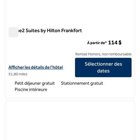
Home2 Suites by Hilton Frankfort
Home2 Suites by Hilton Frankfort
114 $
À partir de*
Remise Honors, non remboursable
Sélectionner des
Afficher les détails de l'hôtel Home2 Suites by Hilton Frankfort
Afficher les détails de l'hôtel
dates
51,80 miles
Petit déjeuner gratuit
Stationnement gratuit
Piscine intérieure
1
/
12
image précédente
image 
1 sur 12