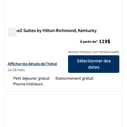
Home2 Suites by Hilton Richmond, Kentucky
Home2 Suites by Hilton Richmond, Kentucky
119$
À partir de*
Remise Honors, non remboursable
Sélectionner des
Afficher les détails de l'hôtel Home2 Suites by Hilton Richmond, Ken
Afficher les détails de l'hôtel
dates
54,38 miles
Petit déjeuner gratuit
Stationnement gratuit
Piscine intérieure
1
/
12
image précédente
image 
1 sur 12