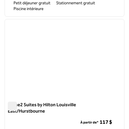
Petit déjeuner gratuit
Stationnement gratuit
Piscine intérieure
1
/
12
image précédente
image 
1 sur 12
Home2 Suites by Hilton Louisville
East/Hurstbourne
Home2 Suites by Hilton Louisville East/Hurstbourne
117 $
À partir de*