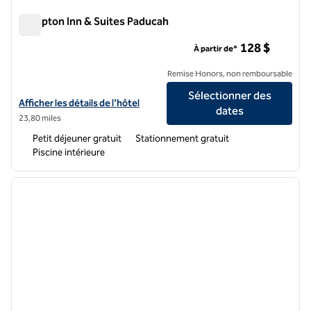
Hampton Inn & Suites Paducah
Hampton Inn & Suites Paducah
128 $
À partir de*
Remise Honors, non remboursable
Sélectionner des
Afficher les détails de l'hôtel Hampton Inn & Suites Paducah
Afficher les détails de l'hôtel
dates
23,80 miles
Petit déjeuner gratuit
Stationnement gratuit
Piscine intérieure
1
/
12
image précédente
image 
1 sur 12