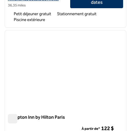
dates
36,35 miles
Petit déjeuner gratuit
Stationnement gratuit
Piscine extérieure
1
/
12
image précédente
image 
1 sur 12
Hampton Inn by Hilton Paris
Hampton Inn by Hilton Paris
122 $
À partir de*