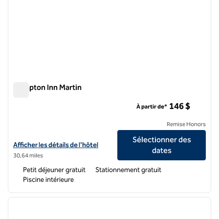
Hampton Inn Martin
Hampton Inn Martin
146 $
À partir de*
Remise Honors
Sélectionner des
Afficher les détails de l'hôtel Hampton Inn Martin
Afficher les détails de l'hôtel
dates
30,64 miles
Petit déjeuner gratuit
Stationnement gratuit
Piscine intérieure
1
/
12
image précédente
image 
1 sur 12