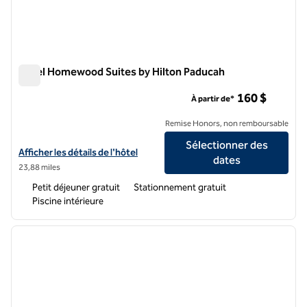
Hôtel Homewood Suites by Hilton Paducah
Hôtel Homewood Suites by Hilton Paducah
160 $
À partir de*
Remise Honors, non remboursable
Sélectionner des
Afficher les détails de l'hôtel Homewood Suites by Hilton Paducah
Afficher les détails de l'hôtel
dates
23,88 miles
Petit déjeuner gratuit
Stationnement gratuit
Piscine intérieure
1
/
13
image précédente
image 
1 sur 13