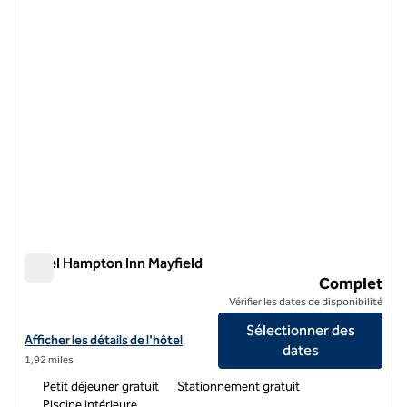
image précédente
image 
1 sur 8
Hôtel Hampton Inn Mayfield
Hôtel Hampton Inn Mayfield
Complet
Vérifier les dates de disponibilité
Sélectionner des
Afficher les détails de l'hôtel Hampton Inn Mayfield
Afficher les détails de l'hôtel
dates
1,92 miles
Petit déjeuner gratuit
Stationnement gratuit
Piscine intérieure