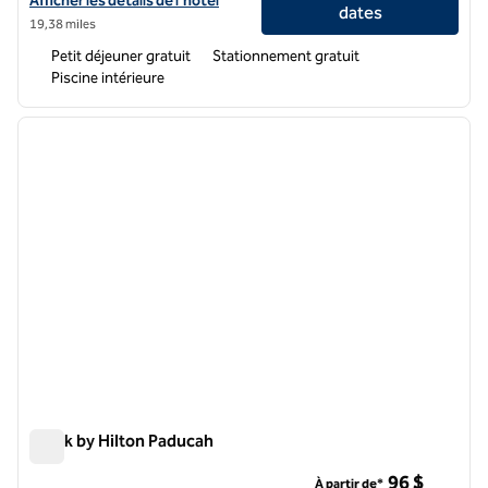
Afficher les détails de l'hôtel
dates
19,38 miles
Petit déjeuner gratuit
Stationnement gratuit
Piscine intérieure
1
/
6
image précédente
image 
1 sur 6
Spark by Hilton Paducah
Spark by Hilton Paducah
96 $
À partir de*