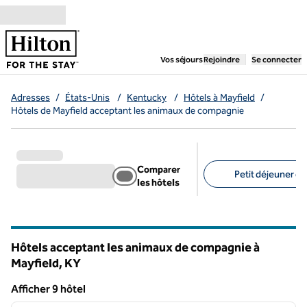
Aller directement au contenu
,
ouvre un nouvel ongl
Vos séjours
Rejoindre
Se connecter
Adresses
/
États-Unis
/
Kentucky
/
Hôtels à Mayfield
/
Hôtels de Mayfield acceptant les animaux de compagnie
Comparer
Petit déjeuner gra
les hôtels
Filtres suggérés
Hôtels acceptant les animaux de compagnie à
Mayfield,
KY
Kentucky
Afficher 9 hôtel
1
/
8
Afficher 9 hôtel