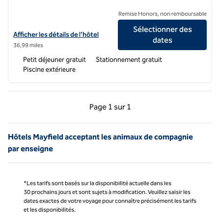
Remise Honors, non remboursable
Sélectionner des
Afficher les détails de l'hôtel Hampton Inn by Hilton Paris
Afficher les détails de l'hôtel
dates
36,99 miles
Petit déjeuner gratuit
Stationnement gratuit
Piscine extérieure
Page précédente, 1 sur 1
Page suivante, 1 sur 
Page
1 sur 1
Page 1 sur 1
Hôtels Mayfield acceptant les animaux de compagnie
par enseigne
*Les tarifs sont basés sur la disponibilité actuelle dans les
30 prochains jours et sont sujets à modification. Veuillez saisir les
dates exactes de votre voyage pour connaître précisément les tarifs
et les disponibilités.