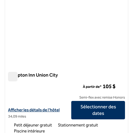
Hampton Inn Union City
Hampton Inn Union City
105 $
À partir de*
Semi-flex avec remise Honors
Sélectionner des
Afficher les détails de l'hôtel Hampton Inn Union City
Afficher les détails de l'hôtel
dates
34,09 miles
Petit déjeuner gratuit
Stationnement gratuit
Piscine intérieure