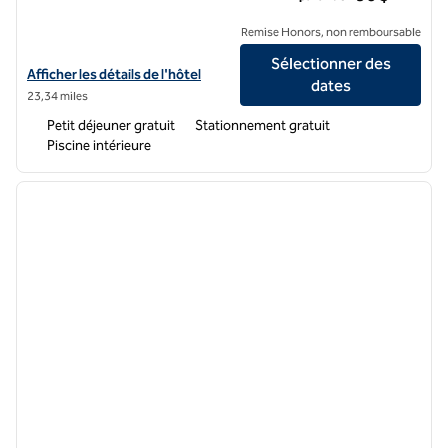
Remise Honors, non remboursable
Sélectionner des
Afficher les détails de l'hôtel Spark by Hilton Paducah
Afficher les détails de l'hôtel
dates
23,34 miles
Petit déjeuner gratuit
Stationnement gratuit
Piscine intérieure
1
/
12
image précédente
image 
1 sur 12