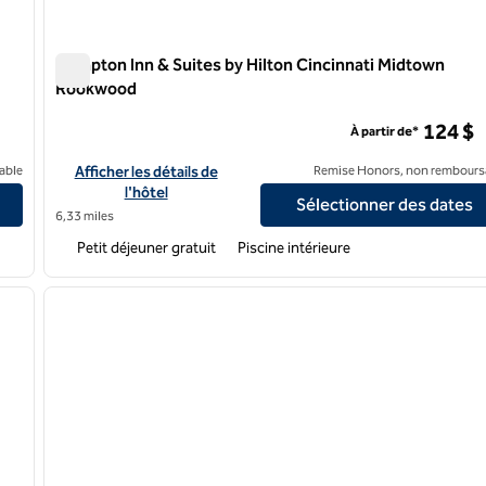
Hampton Inn & Suites by Hilton Cincinnati Midtown
Rookwood
Hampton Inn & Suites by Hilton Cincinnati Midtown Roo
124 $
À partir de*
dtown
Afficher les détails de l'hôtel Hampton Inn & Suites by Hilto
able
Afficher les détails de
Remise Honors, non rembours
l'hôtel
Sélectionner des dates
6,33 miles
Petit déjeuner gratuit
Piscine intérieure
/
12
1
image suivante
image précédente
1 sur 12