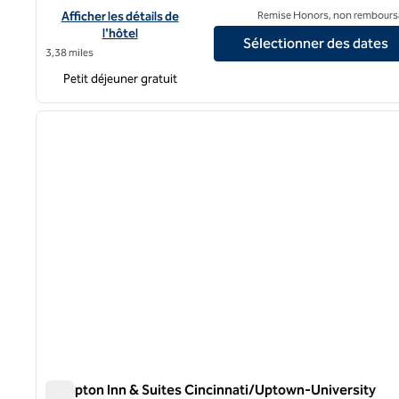
Afficher les détails de l'hôtel Hampton Inn & Suites Cincinn
Afficher les détails de
Remise Honors, non rembours
l'hôtel
Sélectionner des dates
3,38 miles
Petit déjeuner gratuit
1
image précédente
1 sur 11
Hampton Inn & Suites Cincinnati/Uptown-University