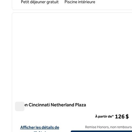
Petit déjeuner gratuit
Piscine intérieure
1
image précédente
1 sur 12
Hilton Cincinnati Netherland Plaza
Hilton Cincinnati Netherland Plaza
126 $
À partir de*
Afficher les détails de l'hôtel Hilton Cincinnati Netherland Plaz
Afficher les détails de
Remise Honors, non rembours