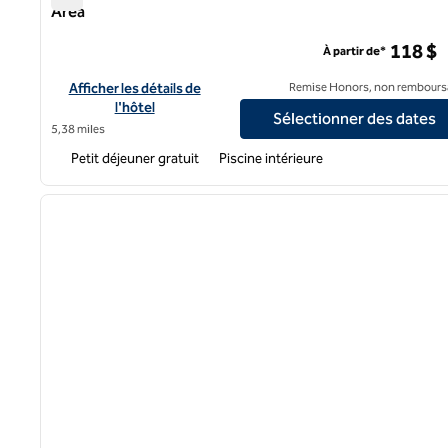
Area
Hampton Inn & Suites Cincinnati/Uptown-University Are
118 $
À partir de*
Afficher les détails de l'hôtel Hampton Inn & Suites Cincinna
Afficher les détails de
Remise Honors, non rembours
l'hôtel
Sélectionner des dates
5,38 miles
Petit déjeuner gratuit
Piscine intérieure
1
image précédente
1 sur 12