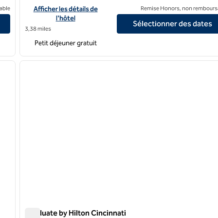
ati-Downtown
Afficher les détails de l'hôtel Homewood Suites by Hilton C
able
Afficher les détails de
Remise Honors, non rembours
l'hôtel
Sélectionner des dates
3,38 miles
Petit déjeuner gratuit
/
11
1
image suivante
image précédente
1 sur 12
Graduate by Hilton Cincinnati