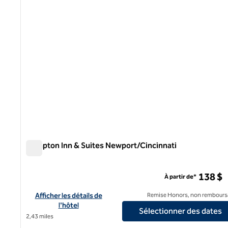
Hampton Inn & Suites Newport/Cincinnati
Hampton Inn & Suites Newport/Cincinnati
138 $
À partir de*
Afficher les détails de l'hôtel Hampton Inn & Suites Newport/
Afficher les détails de
Remise Honors, non rembours
l'hôtel
Sélectionner des dates
2,43 miles