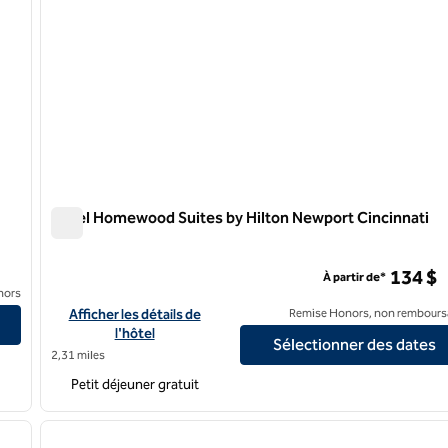
Hôtel Homewood Suites by Hilton Newport Cincinnati
Hôtel Homewood Suites by Hilton Newport Cincinnati
134 $
À partir de*
nors
Afficher les détails de l'hôtel Homewood Suites by Hilton New
Afficher les détails de
Remise Honors, non rembours
l'hôtel
Sélectionner des dates
2,31 miles
Petit déjeuner gratuit
/
12
1
image suivante
image précédente
1 sur 12