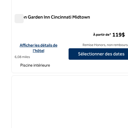
Hilton Garden Inn Cincinnati Midtown
Hilton Garden Inn Cincinnati Midtown
119$
À partir de*
Afficher les détails de l'hôtel Hilton Garden Inn Cincinnati Mi
Afficher les détails de
Remise Honors, non rembours
l'hôtel
Sélectionner des dates
6,08 miles
Piscine intérieure
1
image précédente
1 sur 12