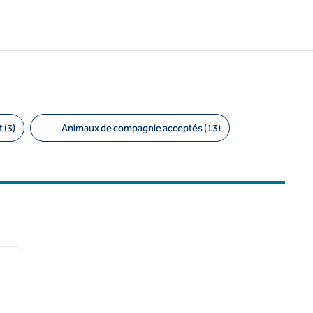
 (3)
Animaux de compagnie acceptés (13)
/
12
image suivante