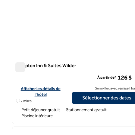
Hampton Inn & Suites Wilder
Hampton Inn & Suites Wilder
126 $
À partir de*
Afficher les détails de l'hôtel Hampton Inn & Suites Wilder
Afficher les détails de
Semi-flex avec remise Ho
l'hôtel
Sélectionner des dates
2,27 miles
Petit déjeuner gratuit
Stationnement gratuit
Piscine intérieure
1
image précédente
1 sur 12