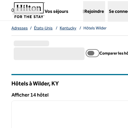
Aller directement au contenu
,
ouvre un nouvel onglet
0
Vos séjours
Rejoindre
Se conne
Adresses
/
États-Unis
/
Kentucky
/
Hôtels Wilder
Comparer les h
Hôtels à Wilder,
KY
Kentucky
Afficher 14 hôtel
1
Afficher 14 hôtel
image précédente
1 sur 12