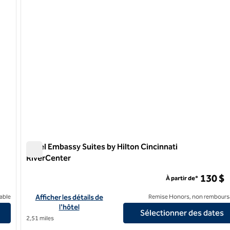
Hôtel Embassy Suites by Hilton Cincinnati
RiverCenter
Hôtel Embassy Suites by Hilton Cincinnati RiverCenter
130 $
À partir de*
Cincinnati
Afficher les détails de l'hôtel Embassy Suites by Hilton Cincin
able
Afficher les détails de
Remise Honors, non rembours
l'hôtel
Sélectionner des dates
2,51 miles