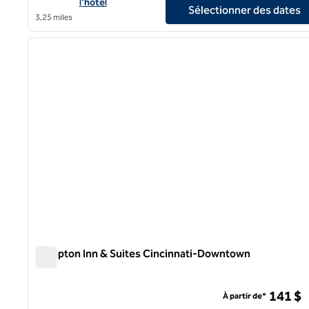
l'hôtel
Sélectionner des dates
3,25 miles
1
image précédente
1 sur 12
Hampton Inn & Suites Cincinnati-Downtown
Hampton Inn & Suites Cincinnati-Downtown
141 $
À partir de*