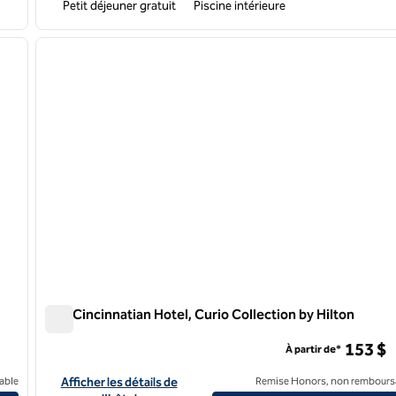
Petit déjeuner gratuit
Piscine intérieure
/
12
1
image suivante
image précédente
1 sur 12
The Cincinnatian Hotel, Curio Collection by Hilton
The Cincinnatian Hotel, Curio Collection by Hilton
153 $
À partir de*
a
Afficher les détails de l'hôtel The Cincinnatian Hotel, Curio Co
able
Afficher les détails de
Remise Honors, non rembours