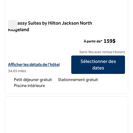
Embassy Suites by Hilton Jackson North
Ridgeland
Embassy Suites by Hilton Jackson North Ridgeland
159$
À partir de*
Semi-flex avec remise Honors
Sélectionner des
Afficher les détails de l'hôtel Embassy Suites by Hilton Jackson Nort
Afficher les détails de l'hôtel
dates
34,65 miles
Petit déjeuner gratuit
Stationnement gratuit
Piscine intérieure
1
/
12
image précédente
image 
1 sur 12