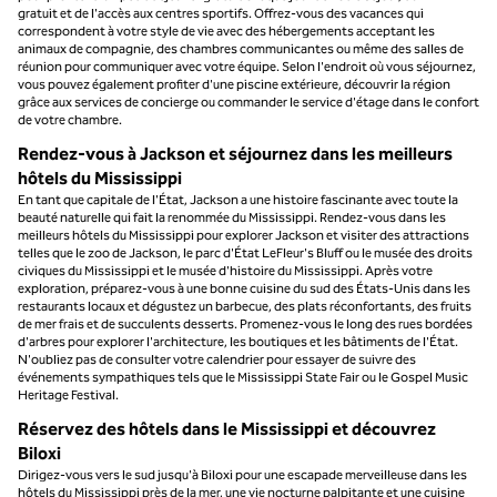
gratuit et de l'accès aux centres sportifs. Offrez-vous des vacances qui
correspondent à votre style de vie avec des hébergements acceptant les
animaux de compagnie, des chambres communicantes ou même des salles de
réunion pour communiquer avec votre équipe. Selon l'endroit où vous séjournez,
vous pouvez également profiter d'une piscine extérieure, découvrir la région
grâce aux services de concierge ou commander le service d'étage dans le confort
de votre chambre.
Rendez-vous à Jackson et séjournez dans les meilleurs
hôtels du Mississippi
En tant que capitale de l'État, Jackson a une histoire fascinante avec toute la
beauté naturelle qui fait la renommée du Mississippi. Rendez-vous dans les
meilleurs hôtels du Mississippi pour explorer Jackson et visiter des attractions
telles que le zoo de Jackson, le parc d'État LeFleur's Bluff ou le musée des droits
civiques du Mississippi et le musée d'histoire du Mississippi. Après votre
exploration, préparez-vous à une bonne cuisine du sud des États-Unis dans les
restaurants locaux et dégustez un barbecue, des plats réconfortants, des fruits
de mer frais et de succulents desserts. Promenez-vous le long des rues bordées
d'arbres pour explorer l'architecture, les boutiques et les bâtiments de l'État.
N'oubliez pas de consulter votre calendrier pour essayer de suivre des
événements sympathiques tels que le Mississippi State Fair ou le Gospel Music
Heritage Festival.
Réservez des hôtels dans le Mississippi et découvrez
Biloxi
Dirigez-vous vers le sud jusqu'à Biloxi pour une escapade merveilleuse dans les
hôtels du Mississippi près de la mer, une vie nocturne palpitante et une cuisine