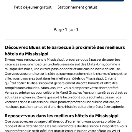
Petit déjeuner gratuit
Stationnement gratuit
Page précédente, 1 sur 1
Page suivante, 1 sur 
Page
1 sur 1
Page 1 sur 1
Découvrez Blues et le barbecue à proximité des meilleurs
hôtels du Mississippi
Si vous vous rendez dans le Mississippi, préparez-vous à passer de superbes
vacances avec une hospitalité chaleureuse du sud des États-Unis, comme la
musique live blues, une culture passionnante et une cuisine locale délicieuse.
Que vous vous rendiez sur la côte ou que vous recherchiez le charme d'une petite
ville, vous trouverez tout dans les meilleurs hôtels du Mississippi. En tant
qu'État côtier, le Mississippi est généralement du côté humide et offre des
températures chaudes. Alors, assurez-vous d'emporter votre short préféré.
Venez au printemps pour célébrer le Mardi Gras, les fleurs printanières et d'autres
activités en plein air. Quelle que soit la façon dont vous souhaitez passer vos
vacances dans le Mississippi, vous pourrez profiter d'une cuisine côtière, de
musiques passionnantes et d'une riche histoire culturelle prête à être explorée.
Reposez-vous dans les meilleurs hôtels du Mississippi
Que vous soyez en voyage d'affaires ou d'agrément, vous pourrez profiter du
repos et de la détente dans les meilleurs hôtels du Mississippi. Enregistrez-vous
pour profiter d'un petit déjeuner gratuit chaque jour de votre séjour, du Wi-Fi