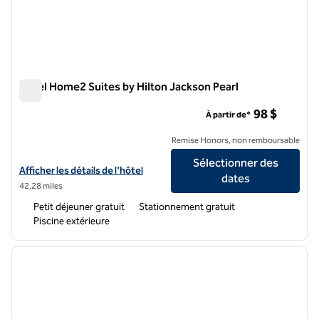
Hôtel Home2 Suites by Hilton Jackson Pearl
Hôtel Home2 Suites by Hilton Jackson Pearl
98 $
À partir de*
Remise Honors, non remboursable
Sélectionner des
Afficher les détails de l'hôtel Home2 Suites by Hilton Jackson Pearl
Afficher les détails de l'hôtel
dates
42,28 miles
Petit déjeuner gratuit
Stationnement gratuit
Piscine extérieure
1
/
12
image précédente
image 
1 sur 12