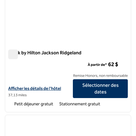
Spark by Hilton Jackson Ridgeland
Spark by Hilton Jackson Ridgeland
62 $
À partir de*
Remise Honors, non remboursable
Sélectionner des
Afficher les détails de l'hôtel Spark by Hilton Jackson Ridgeland
Afficher les détails de l'hôtel
dates
37,13 miles
Petit déjeuner gratuit
Stationnement gratuit
1
/
12
image précédente
image 
1 sur 12