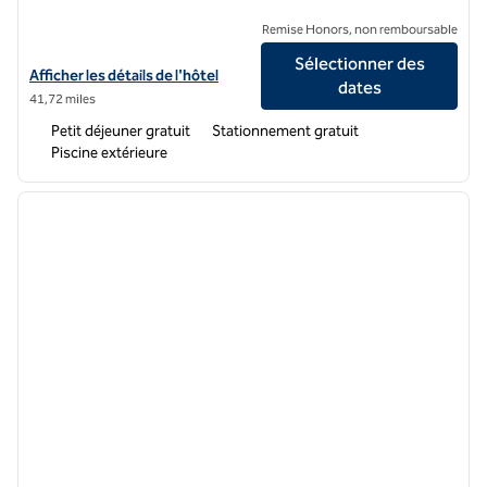
Remise Honors, non remboursable
Sélectionner des
Afficher les détails de l'hôtel Hampton Inn & Suites Jackson Down
Afficher les détails de l'hôtel
dates
41,72 miles
Petit déjeuner gratuit
Stationnement gratuit
Piscine extérieure
1
/
12
image précédente
image 
1 sur 12