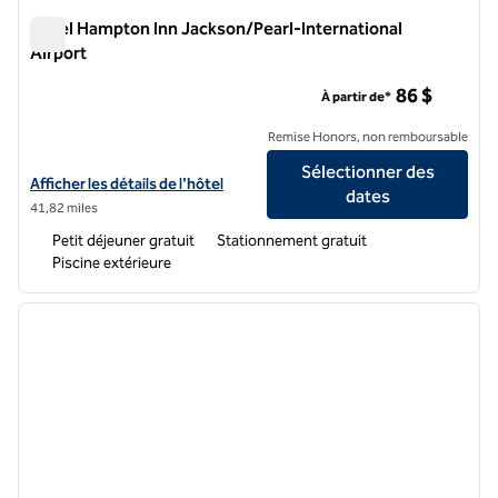
Hôtel Hampton Inn Jackson/Pearl-International
Airport
Hôtel Hampton Inn Jackson/Pearl-International Airport
86 $
À partir de*
Remise Honors, non remboursable
Sélectionner des
Afficher les détails de l'hôtel Hampton Inn Jackson/Pearl-Internation
Afficher les détails de l'hôtel
dates
41,82 miles
Petit déjeuner gratuit
Stationnement gratuit
Piscine extérieure
1
/
12
image précédente
image 
1 sur 12