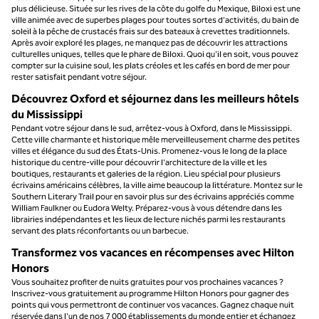
plus délicieuse. Située sur les rives de la côte du golfe du Mexique, Biloxi est une
ville animée avec de superbes plages pour toutes sortes d'activités, du bain de
soleil à la pêche de crustacés frais sur des bateaux à crevettes traditionnels.
Après avoir exploré les plages, ne manquez pas de découvrir les attractions
culturelles uniques, telles que le phare de Biloxi. Quoi qu'il en soit, vous pouvez
compter sur la cuisine soul, les plats créoles et les cafés en bord de mer pour
rester satisfait pendant votre séjour.
Découvrez Oxford et séjournez dans les meilleurs hôtels
du Mississippi
Pendant votre séjour dans le sud, arrêtez-vous à Oxford, dans le Mississippi.
Cette ville charmante et historique mêle merveilleusement charme des petites
villes et élégance du sud des États-Unis. Promenez-vous le long de la place
historique du centre-ville pour découvrir l'architecture de la ville et les
boutiques, restaurants et galeries de la région. Lieu spécial pour plusieurs
écrivains américains célèbres, la ville aime beaucoup la littérature. Montez sur le
Southern Literary Trail pour en savoir plus sur des écrivains appréciés comme
William Faulkner ou Eudora Welty. Préparez-vous à vous détendre dans les
librairies indépendantes et les lieux de lecture nichés parmi les restaurants
servant des plats réconfortants ou un barbecue.
Transformez vos vacances en récompenses avec Hilton
Honors
Vous souhaitez profiter de nuits gratuites pour vos prochaines vacances ?
Inscrivez-vous gratuitement au programme Hilton Honors pour gagner des
points qui vous permettront de continuer vos vacances. Gagnez chaque nuit
réservée dans l'un de nos 7 000 établissements du monde entier et échangez