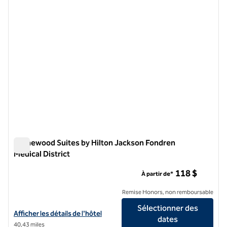
Homewood Suites by Hilton Jackson Fondren
Medical District
Homewood Suites by Hilton Jackson Fondren Medical Distric
118 $
À partir de*
Remise Honors, non remboursable
Sélectionner des
Afficher les détails de l'hôtel Homewood Suites by Hilton Jackson Fo
Afficher les détails de l'hôtel
dates
40,43 miles