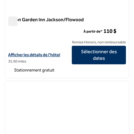
Hilton Garden Inn Jackson/Flowood
Hilton Garden Inn Jackson/Flowood
110 $
À partir de*
Remise Honors, non remboursable
Sélectionner des
Afficher les détails de l'hôtel Hilton Garden Inn Jackson/Flowood
Afficher les détails de l'hôtel
dates
35,90 miles
Stationnement gratuit
1
/
12
image précédente
image 
1 sur 12