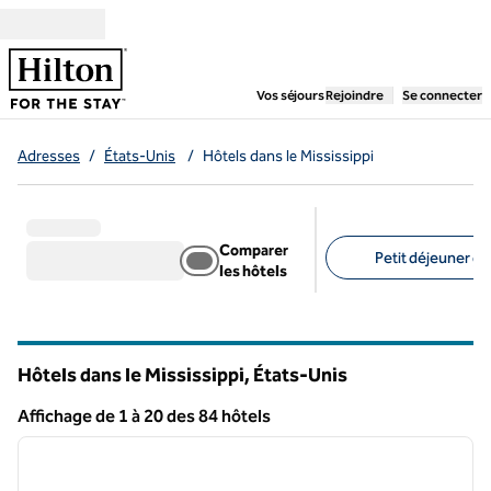
Aller directement au contenu
,
ouvre un nouvel ongl
Vos séjours
Rejoindre
Se connecter
Adresses
/
États-Unis
/
Hôtels dans le Mississippi
Comparer
Petit déjeuner gra
les hôtels
Filtres suggérés
Hôtels dans le Mississippi, États-Unis
Affichage de 1 à 20 des 84 hôtels
1
/
12
Afficher 84 hôtel
image précédente
image 
1 sur 12