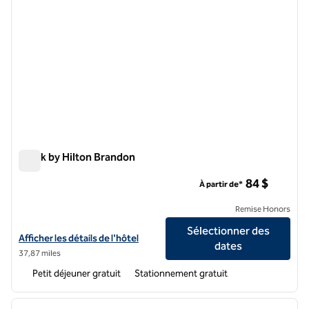
Spark by Hilton Brandon
Spark by Hilton Brandon
84 $
À partir de*
Remise Honors
Sélectionner des
Afficher les détails de l'hôtel pour Spark by Hilton Brandon
Afficher les détails de l'hôtel
dates
37,87 miles
Petit déjeuner gratuit
Stationnement gratuit
1
/
12
image précédente
image 
1 sur 12