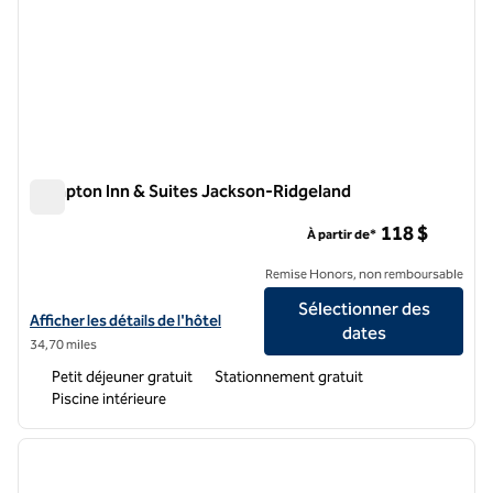
Hampton Inn & Suites Jackson-Ridgeland
Hampton Inn & Suites Jackson-Ridgeland
118 $
À partir de*
Remise Honors, non remboursable
Sélectionner des
Afficher les détails de l'hôtel Hampton Inn & Suites Jackson-Ridgela
Afficher les détails de l'hôtel
dates
34,70 miles
Petit déjeuner gratuit
Stationnement gratuit
Piscine intérieure
1
/
12
image précédente
image 
1 sur 12