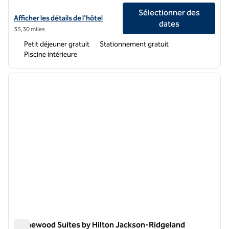
Sélectionner des
Afficher les détails de l'hôtel Hampton Inn Jackson/Flowood (Airport
Afficher les détails de l'hôtel
dates
35,30 miles
Petit déjeuner gratuit
Stationnement gratuit
Piscine intérieure
1
/
12
image précédente
image 
1 sur 12
Homewood Suites by Hilton Jackson-Ridgeland