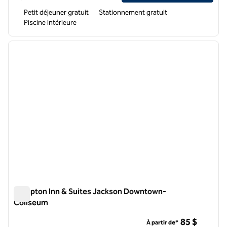
Petit déjeuner gratuit
Stationnement gratuit
Piscine intérieure
1
/
12
image précédente
image 
1 sur 12
Hampton Inn & Suites Jackson Downtown-
Coliseum
Hampton Inn & Suites Jackson Downtown-Coliseum
85 $
À partir de*