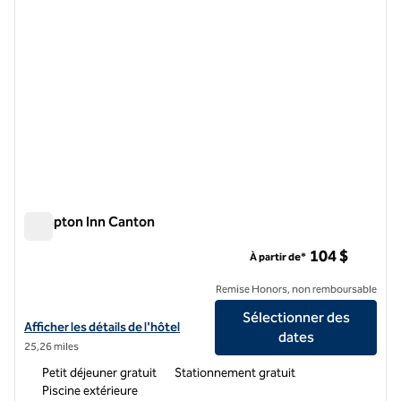
Hampton Inn Canton
Hampton Inn Canton
104 $
À partir de*
Remise Honors, non remboursable
Sélectionner des
Afficher les détails de l'hôtel Hampton Inn Canton
Afficher les détails de l'hôtel
dates
25,26 miles
Petit déjeuner gratuit
Stationnement gratuit
Piscine extérieure