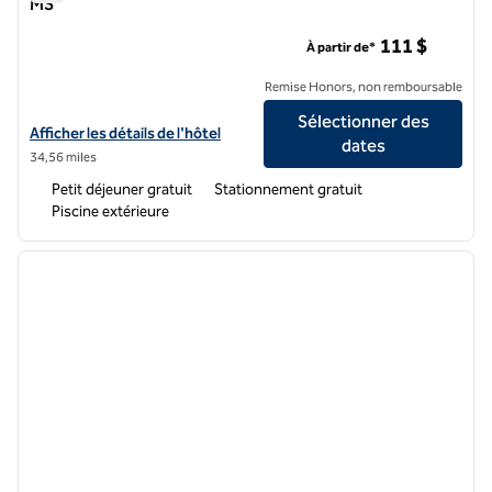
MS
Hôtel Home2 Suites by Hilton Jackson/Ridgeland, MS
111 $
À partir de*
Remise Honors, non remboursable
Sélectionner des
Afficher les détails de l'hôtel Home2 Suites by Hilton Jackson/Ridgel
Afficher les détails de l'hôtel
dates
34,56 miles
Petit déjeuner gratuit
Stationnement gratuit
Piscine extérieure
1
/
12
image précédente
image 
1 sur 12