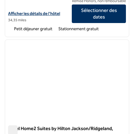
Remise Honors, non remboursable
Sélectionner des
Afficher les détails de l'hôtel Tru by Hilton Ridgeland Jackson
Afficher les détails de l'hôtel
dates
34,35 miles
Petit déjeuner gratuit
Stationnement gratuit
1
/
12
image précédente
image 
1 sur 12
Hôtel Home2 Suites by Hilton Jackson/Ridgeland,