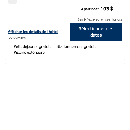
Homewood Suites by Hilton Jackson-Ridgeland
103 $
À partir de*
Semi-flex avec remise Honors
Sélectionner des
Afficher les détails de l'hôtel Homewood Suites by Hilton Jackson-R
Afficher les détails de l'hôtel
dates
35,66 miles
Petit déjeuner gratuit
Stationnement gratuit
Piscine extérieure
1
/
12
image précédente
image 
1 sur 12