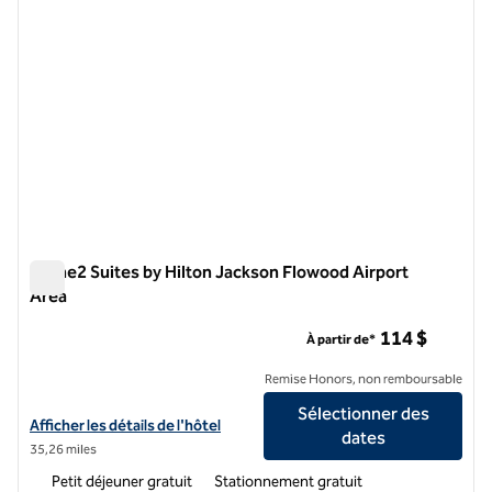
Home2 Suites by Hilton Jackson Flowood Airport
Area
Home2 Suites by Hilton Jackson Flowood Airport Area
114 $
À partir de*
Remise Honors, non remboursable
Sélectionner des
Afficher les détails de l'hôtel Home2 Suites by Hilton Jackson Flowoo
Afficher les détails de l'hôtel
dates
35,26 miles
Petit déjeuner gratuit
Stationnement gratuit