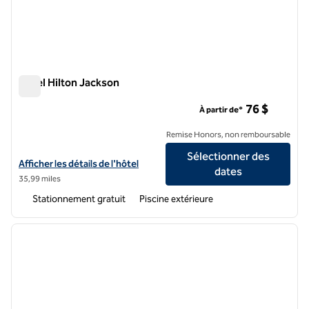
Hôtel Hilton Jackson
Hôtel Hilton Jackson
76 $
À partir de*
Remise Honors, non remboursable
Sélectionner des
Afficher les détails de l'hôtel Hilton Jackson
Afficher les détails de l'hôtel
dates
35,99 miles
Stationnement gratuit
Piscine extérieure
1
/
11
image précédente
image 
1 sur 11