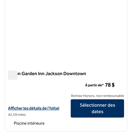
Hilton Garden Inn Jackson Downtown
Hilton Garden Inn Jackson Downtown
78 $
À partir de*
Remise Honors, non remboursable
Sélectionner des
Afficher les détails de l'hôtel Hilton Garden Inn Jackson Downtown
Afficher les détails de l'hôtel
dates
42,59 miles
Piscine intérieure
1
/
12