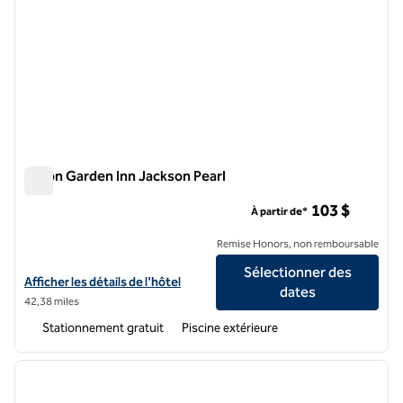
Hilton Garden Inn Jackson Pearl
Hilton Garden Inn Jackson Pearl
103 $
À partir de*
Remise Honors, non remboursable
Sélectionner des
Afficher les détails de l'hôtel Hilton Garden Inn Jackson Pearl
Afficher les détails de l'hôtel
dates
42,38 miles
Stationnement gratuit
Piscine extérieure
1
/
12
image précédente
image 
1 sur 12