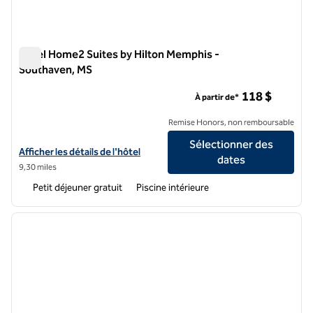
Hôtel Home2 Suites by Hilton Memphis -
Southaven, MS
Hôtel Home2 Suites by Hilton Memphis - Southaven, MS
118 $
À partir de*
Remise Honors, non remboursable
Sélectionner des
Afficher les détails de l'hôtel Home2 Suites by Hilton Memphis - Sout
Afficher les détails de l'hôtel
dates
9,30 miles
Petit déjeuner gratuit
Piscine intérieure
1
/
12
image précédente
image 
1 sur 12