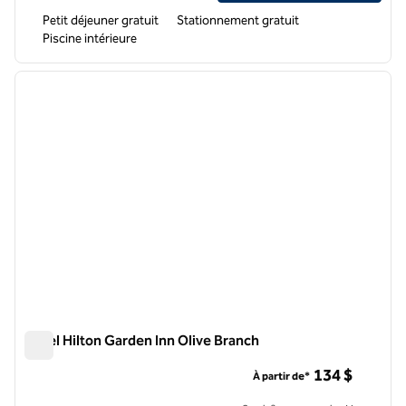
Petit déjeuner gratuit
Stationnement gratuit
Piscine intérieure
1
/
12
image précédente
image 
1 sur 12
Hôtel Hilton Garden Inn Olive Branch
Hôtel Hilton Garden Inn Olive Branch
134 $
À partir de*