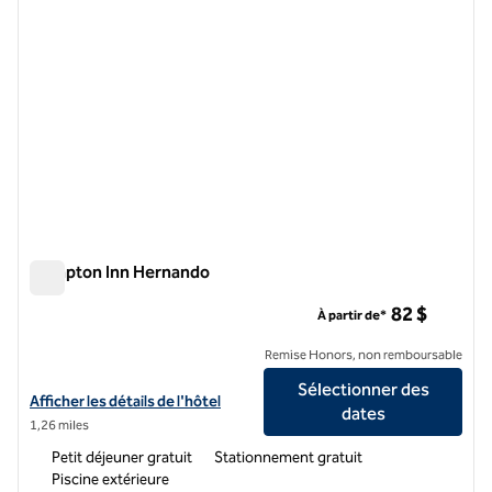
Hampton Inn Hernando
Hampton Inn Hernando
82 $
À partir de*
Remise Honors, non remboursable
Sélectionner des
Afficher les détails de l'hôtel Hampton Inn Hernando
Afficher les détails de l'hôtel
dates
1,26 miles
Petit déjeuner gratuit
Stationnement gratuit
Piscine extérieure