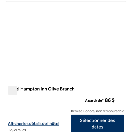
image précédente
image 
1 sur 12
Hôtel Hampton Inn Olive Branch
Hôtel Hampton Inn Olive Branch
86 $
À partir de*
Remise Honors, non remboursable
Sélectionner des
Afficher les détails de l'hôtel Hampton Inn Olive Branch
Afficher les détails de l'hôtel
dates
12,39 miles