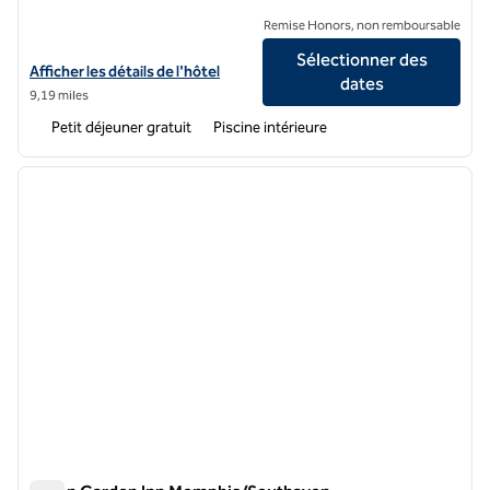
Remise Honors, non remboursable
Sélectionner des
Afficher les détails de l'hôtel Homewood Suites by Hilton Southaven
Afficher les détails de l'hôtel
dates
9,19 miles
Petit déjeuner gratuit
Piscine intérieure
1
/
11
image précédente
image 
1 sur 11