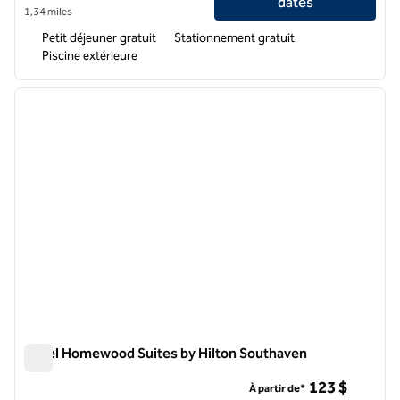
dates
1,34 miles
Petit déjeuner gratuit
Stationnement gratuit
Piscine extérieure
1
/
12
image précédente
image 
1 sur 12
Hôtel Homewood Suites by Hilton Southaven
Hôtel Homewood Suites by Hilton Southaven
123 $
À partir de*