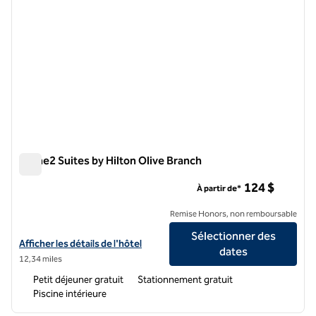
Home2 Suites by Hilton Olive Branch
Home2 Suites by Hilton Olive Branch
124 $
À partir de*
Remise Honors, non remboursable
Sélectionner des
Afficher les détails de l'hôtel Home2 Suites by Hilton Olive Branch
Afficher les détails de l'hôtel
dates
12,34 miles
Petit déjeuner gratuit
Stationnement gratuit
Piscine intérieure
1
/
12