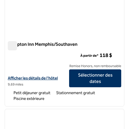
Hampton Inn Memphis/Southaven
Hampton Inn Memphis/Southaven
118 $
À partir de*
Remise Honors, non remboursable
Sélectionner des
Afficher les détails de l'hôtel Hampton Inn Memphis/Southaven
Afficher les détails de l'hôtel
dates
9,69 miles
Petit déjeuner gratuit
Stationnement gratuit
Piscine extérieure
1
/
12
image précédente
image 
1 sur 12