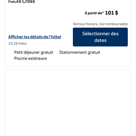
Hacks Cross
Hôtel Homewood Suites by Hilton Southwind - Hacks Cross
101 $
À partir de*
Remise Honors, non remboursable
Sélectionner des
Afficher les détails de l'hôtel Homewood Suites by Hilton Southwind
Afficher les détails de l'hôtel
dates
19,28 miles
Petit déjeuner gratuit
Stationnement gratuit
Piscine extérieure
1
/
12
image précédente
image 
1 sur 12