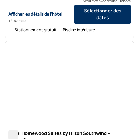
Semi-flex avec remise Honors
Sélectionner des
Afficher les détails de l'hôtel Hilton Garden Inn Olive Branch
Afficher les détails de l'hôtel
dates
12,67 miles
Stationnement gratuit
Piscine intérieure
1
/
12
image précédente
image 
1 sur 12
Hôtel Homewood Suites by Hilton Southwind -