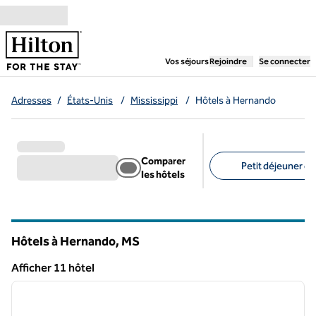
Aller directement au contenu
,
ouvre un nouvel ongl
Vos séjours
Rejoindre
Se connecter
Adresses
/
États-Unis
/
Mississippi
/
Hôtels à Hernando
Comparer
Petit déjeuner gra
les hôtels
Filtres suggérés
Hôtels à Hernando,
MS
Mississippi
Afficher 11 hôtel
1
/
12
Afficher 11 hôtel
image précédente
image 
1 sur 12