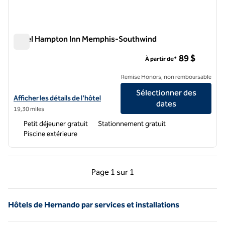
Hôtel Hampton Inn Memphis-Southwind
Hôtel Hampton Inn Memphis-Southwind
89 $
À partir de*
Remise Honors, non remboursable
Sélectionner des
Afficher les détails de l'hôtel Hampton Inn Memphis-Southwind
Afficher les détails de l'hôtel
dates
19,30 miles
Petit déjeuner gratuit
Stationnement gratuit
Piscine extérieure
Page précédente, 1 sur 1
Page suivante, 1 sur 
Page
1 sur 1
Page 1 sur 1
Hôtels de Hernando par services et installations