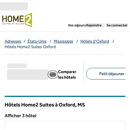
Aller directement au contenu
,
ouvre un nouvel ongl
Vos séjours
Rejoindre
Se connecter
Adresses
/
États-Unis
/
Mississippi
/
Hôtels d'Oxford
/
Hôtels Home2 Suites Oxford
Comparer
Petit déjeuner gra
les hôtels
Filtres suggérés
Hôtels Home2 Suites à Oxford,
MS
Mississippi
Afficher 3 hôtel
1
/
12
Afficher 3 hôtel
image précédente
image 
1 sur 12