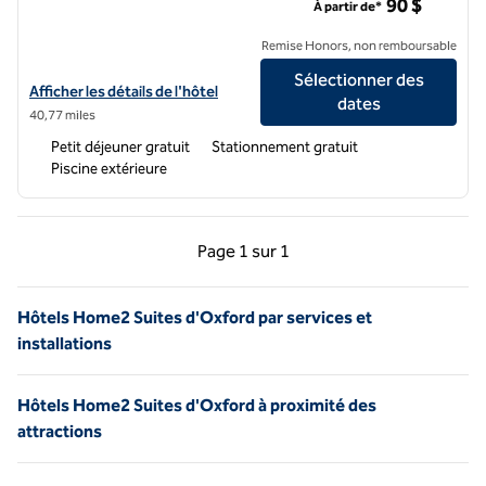
90 $
À partir de*
Remise Honors, non remboursable
Sélectionner des
Afficher les détails de l'hôtel Home2 Suites by Hilton Hernando
Afficher les détails de l'hôtel
dates
40,77 miles
Petit déjeuner gratuit
Stationnement gratuit
Piscine extérieure
Page précédente, 1 sur 1
Page suivante, 1 sur 
Page
1 sur 1
Page 1 sur 1
Hôtels Home2 Suites d'Oxford par services et
installations
Hôtels Home2 Suites d'Oxford à proximité des
attractions