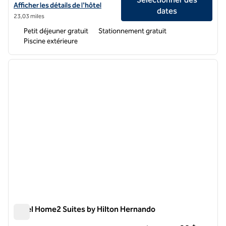
Afficher les détails de l'hôtel Home2 Suites by Hilton Batesville
Afficher les détails de l'hôtel
dates
23,03 miles
Petit déjeuner gratuit
Stationnement gratuit
Piscine extérieure
1
/
12
image précédente
image 
1 sur 12
Hôtel Home2 Suites by Hilton Hernando
Hôtel Home2 Suites by Hilton Hernando