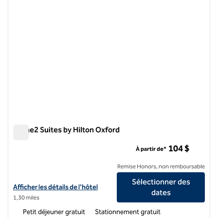
Home2 Suites by Hilton Oxford
Home2 Suites by Hilton Oxford
104 $
À partir de*
Remise Honors, non remboursable
Sélectionner des
Afficher les détails de l'hôtel Home2 Suites by Hilton Oxford
Afficher les détails de l'hôtel
dates
1,30 miles
Petit déjeuner gratuit
Stationnement gratuit