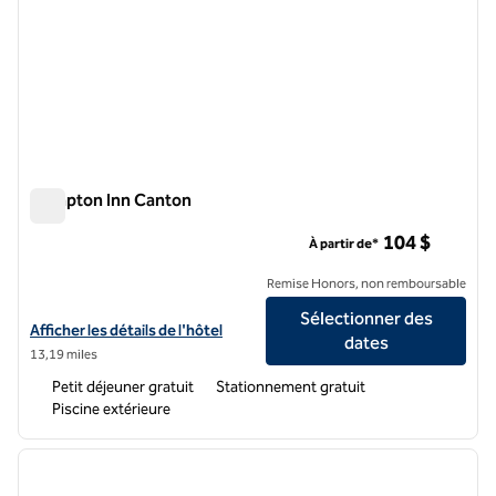
Hampton Inn Canton
Hampton Inn Canton
104 $
À partir de*
Remise Honors, non remboursable
Sélectionner des
Afficher les détails de l'hôtel Hampton Inn Canton
Afficher les détails de l'hôtel
dates
13,19 miles
Petit déjeuner gratuit
Stationnement gratuit
Piscine extérieure
1
/
12
image précédente
image 
1 sur 12