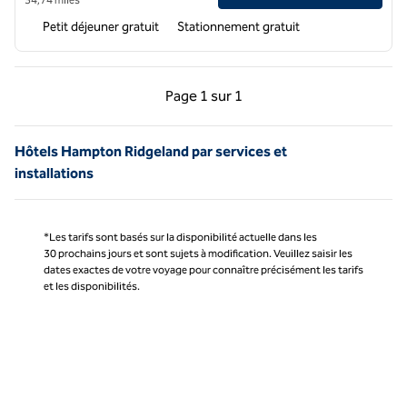
Petit déjeuner gratuit
Stationnement gratuit
Page précédente, 1 sur 1
Page suivante, 1 sur 
Page
1 sur 1
Page 1 sur 1
Hôtels Hampton Ridgeland par services et
installations
*Les tarifs sont basés sur la disponibilité actuelle dans les
30 prochains jours et sont sujets à modification. Veuillez saisir les
dates exactes de votre voyage pour connaître précisément les tarifs
et les disponibilités.