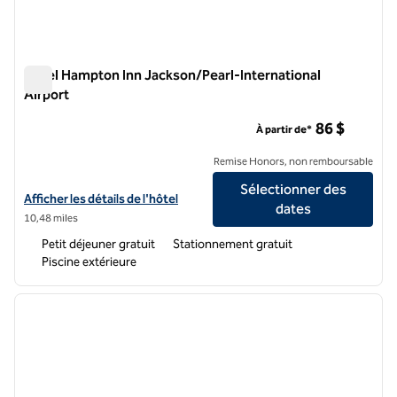
Hôtel Hampton Inn Jackson/Pearl-International
Airport
Hôtel Hampton Inn Jackson/Pearl-International Airport
86 $
À partir de*
Remise Honors, non remboursable
Sélectionner des
Afficher les détails de l'hôtel Hampton Inn Jackson/Pearl-Internation
Afficher les détails de l'hôtel
dates
10,48 miles
Petit déjeuner gratuit
Stationnement gratuit
Piscine extérieure
1
/
12
image précédente
image 
1 sur 12