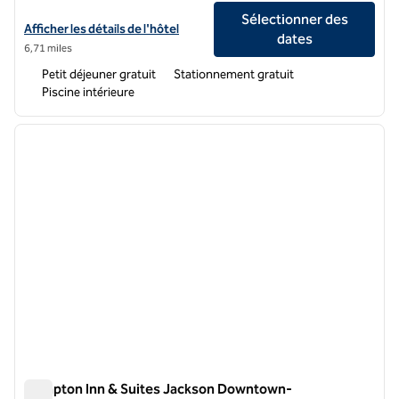
Sélectionner des
Afficher les détails de l'hôtel Hampton Inn Jackson/Flowood (Airport
Afficher les détails de l'hôtel
dates
6,71 miles
Petit déjeuner gratuit
Stationnement gratuit
Piscine intérieure
1
/
12
image précédente
image 
1 sur 12
Hampton Inn & Suites Jackson Downtown-