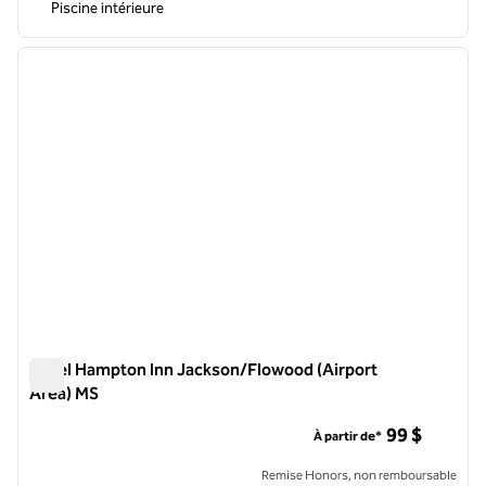
Piscine intérieure
1
/
12
image précédente
image 
1 sur 12
Hôtel Hampton Inn Jackson/Flowood (Airport
Area) MS
Hôtel Hampton Inn Jackson/Flowood (Airport Area) MS
99 $
À partir de*
Remise Honors, non remboursable