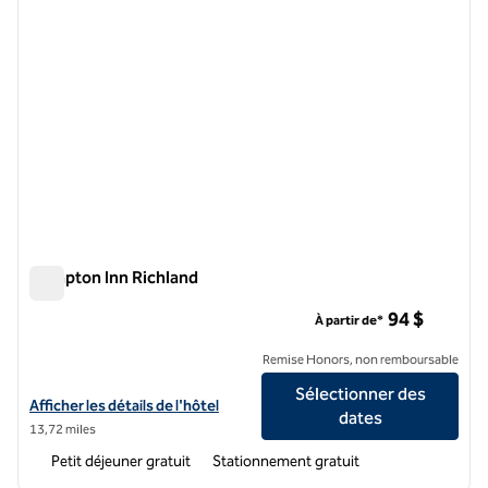
Hampton Inn Richland
Hampton Inn Richland
94 $
À partir de*
Remise Honors, non remboursable
Sélectionner des
Afficher les détails de l'hôtel Hampton Inn Richland
Afficher les détails de l'hôtel
dates
13,72 miles
Petit déjeuner gratuit
Stationnement gratuit
1
/
12