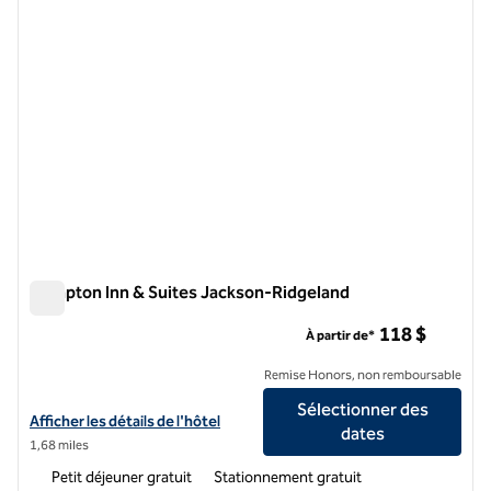
Hampton Inn & Suites Jackson-Ridgeland
Hampton Inn & Suites Jackson-Ridgeland
118 $
À partir de*
Remise Honors, non remboursable
Sélectionner des
Afficher les détails de l'hôtel Hampton Inn & Suites Jackson-Ridgela
Afficher les détails de l'hôtel
dates
1,68 miles
Petit déjeuner gratuit
Stationnement gratuit