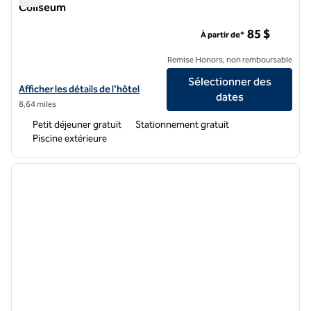
Coliseum
Hampton Inn & Suites Jackson Downtown-Coliseum
85 $
À partir de*
Remise Honors, non remboursable
Sélectionner des
Afficher les détails de l'hôtel Hampton Inn & Suites Jackson Down
Afficher les détails de l'hôtel
dates
8,64 miles
Petit déjeuner gratuit
Stationnement gratuit
Piscine extérieure
1
/
12
image précédente
image 
1 sur 12