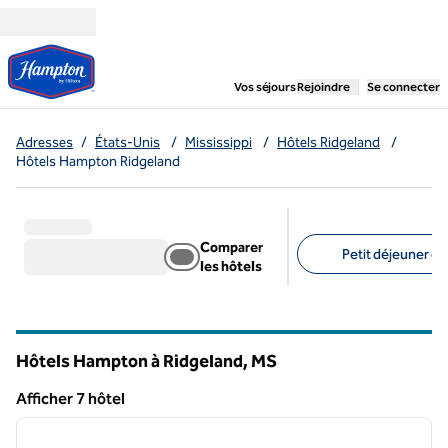
Aller directement au contenu
,
ouvre un nouvel ongl
Vos séjours
Rejoindre
Se connecter
Adresses
/
États-Unis
/
Mississippi
/
Hôtels Ridgeland
/
Hôtels Hampton Ridgeland
Comparer
Petit déjeuner gra
les hôtels
Filtres suggérés
Hôtels Hampton à Ridgeland,
MS
Mississippi
Afficher 7 hôtel
1
/
12
Afficher 7 hôtel
image précédente
image 
1 sur 12