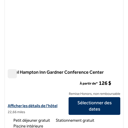
Hôtel Hampton Inn Gardner Conference Center
Hôtel Hampton Inn Gardner Conference Center
126 $
À partir de*
Remise Honors, non remboursable
Sélectionner des
Afficher les détails de l'hôtel Hampton Inn Gardner Conference Cent
Afficher les détails de l'hôtel
dates
22,66 miles
Petit déjeuner gratuit
Stationnement gratuit
Piscine intérieure