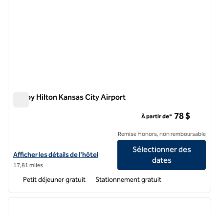
Tru by Hilton Kansas City Airport
Tru by Hilton Kansas City Airport
78 $
À partir de*
Remise Honors, non remboursable
Sélectionner des
Afficher les détails de l'hôtel Tru by Hilton Kansas City Airport
Afficher les détails de l'hôtel
dates
17,81 miles
Petit déjeuner gratuit
Stationnement gratuit
1
/
12
image précédente
image 
1 sur 12