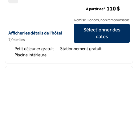
Hampton Inn Kansas City Southeast
110 $
À partir de*
Remise Honors, non remboursable
Sélectionner des
Afficher les détails de l'hôtel Hampton Inn Kansas City Southeast
Afficher les détails de l'hôtel
dates
7,04 miles
Petit déjeuner gratuit
Stationnement gratuit
Piscine intérieure
1
/
12
image précédente
image 
1 sur 12