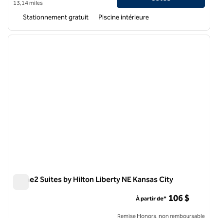
13,14 miles
Stationnement gratuit
Piscine intérieure
1
/
12
image précédente
image 
1 sur 12
Home2 Suites by Hilton Liberty NE Kansas City
Home2 Suites by Hilton Liberty NE Kansas City
106 $
À partir de*
Remise Honors, non remboursable