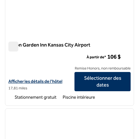
Hilton Garden Inn Kansas City Airport
Hilton Garden Inn Kansas City Airport
106 $
À partir de*
Remise Honors, non remboursable
Sélectionner des
Afficher les détails de l'hôtel Hilton Garden Inn Kansas City Airport
Afficher les détails de l'hôtel
dates
17,81 miles
Stationnement gratuit
Piscine intérieure
1
/
12
image précédente
image 
1 sur 12