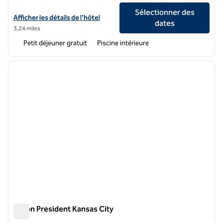
Sélectionner des
Afficher les détails de l'hôtel Home2 Suites Kansas City Downtown
Afficher les détails de l'hôtel
dates
3,24 miles
Petit déjeuner gratuit
Piscine intérieure
1
/
12
image précédente
image 
1 sur 12
Hilton President Kansas City
Hilton President Kansas City