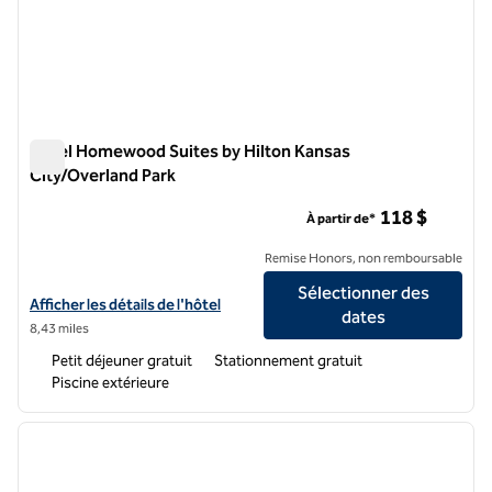
Hôtel Homewood Suites by Hilton Kansas
City/Overland Park
Hôtel Homewood Suites by Hilton Kansas City/Overland Park
118 $
À partir de*
Remise Honors, non remboursable
Sélectionner des
Afficher les détails de l'hôtel Homewood Suites by Hilton Kansas Cit
Afficher les détails de l'hôtel
dates
8,43 miles
Petit déjeuner gratuit
Stationnement gratuit
Piscine extérieure
1
/
12
image précédente
image 
1 sur 12