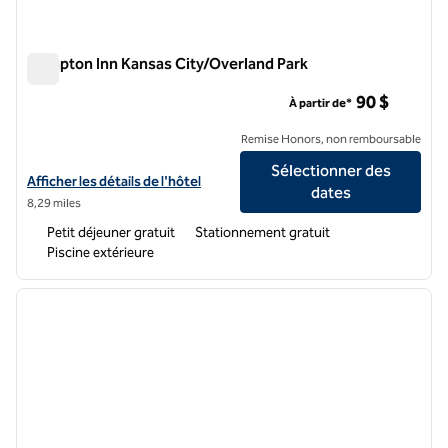
Hampton Inn Kansas City/Overland Park
Hampton Inn Kansas City/Overland Park
90 $
À partir de*
Remise Honors, non remboursable
Sélectionner des
Afficher les détails de l'hôtel Hampton Inn Kansas City/Overland Park
Afficher les détails de l'hôtel
dates
8,29 miles
Petit déjeuner gratuit
Stationnement gratuit
Piscine extérieure
1
/
12
image précédente
image 
1 sur 12