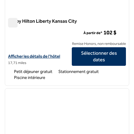
Tru by Hilton Liberty Kansas City
Tru by Hilton Liberty Kansas City
102 $
À partir de*
Remise Honors, non remboursable
Sélectionner des
Afficher les détails de l'hôtel Tru by Hilton Liberty Kansas City
Afficher les détails de l'hôtel
dates
17,71 miles
Petit déjeuner gratuit
Stationnement gratuit
Piscine intérieure
1
/
12
image précédente
image 
1 sur 12