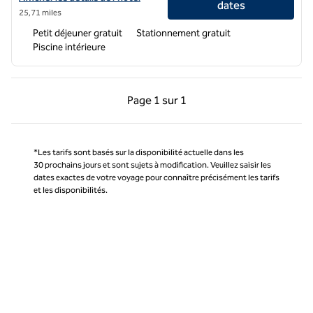
dates
25,71 miles
Petit déjeuner gratuit
Stationnement gratuit
Piscine intérieure
Page précédente, 1 sur 1
Page suivante, 1 sur 
Page
1 sur 1
Page 1 sur 1
*Les tarifs sont basés sur la disponibilité actuelle dans les
30 prochains jours et sont sujets à modification. Veuillez saisir les
dates exactes de votre voyage pour connaître précisément les tarifs
et les disponibilités.