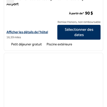
Airport
Hôtel Homewood Suites by Hilton Kansas City-Airport
90 $
À partir de*
Remise Honors, non remboursable
Sélectionner des
Afficher les détails de l'hôtel Homewood Suites by Hilton Kansas Cit
Afficher les détails de l'hôtel
dates
16,59 miles
Petit déjeuner gratuit
Piscine extérieure
1
/
12
image précédente
image 
1 sur 12