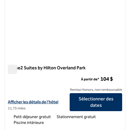
Home2 Suites by Hilton Overland Park
Home2 Suites by Hilton Overland Park
104 $
À partir de*
Remise Honors, non remboursable
Sélectionner des
Afficher les détails de l'hôtel Home2 Suites by Hilton Overland Park
Afficher les détails de l'hôtel
dates
11,75 miles
Petit déjeuner gratuit
Stationnement gratuit
Piscine intérieure
1
/
11