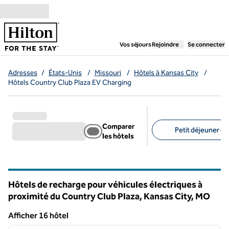
Aller directement au contenu
,
ouvre un nouvel ongl
Vos séjours
Rejoindre
Se connecter
Adresses
/
États-Unis
/
Missouri
/
Hôtels à Kansas City
/
Hôtels Country Club Plaza EV Charging
Comparer
Petit déjeuner gra
les hôtels
Filtres suggérés
Hôtels de recharge pour véhicules électriques à
proximité du Country Club Plaza, Kansas City,
MO
Missouri
Afficher 16 hôtel
1
/
12
Afficher 16 hôtel