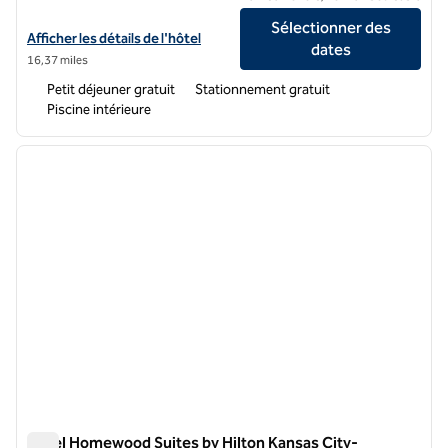
Sélectionner des
Afficher les détails de l'hôtel Home2 Suites by Hilton Liberty NE Kans
Afficher les détails de l'hôtel
dates
16,37 miles
Petit déjeuner gratuit
Stationnement gratuit
Piscine intérieure
1
/
12
image précédente
image 
1 sur 12
Hôtel Homewood Suites by Hilton Kansas City-