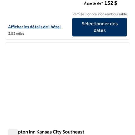
152 $
À partir de*
Remise Honors, non remboursable
Sélectionner des
Afficher les détails de l'hôtel Hilton President Kansas City
Afficher les détails de l'hôtel
dates
3,93 miles
1
/
12
image précédente
image 
1 sur 12
Hampton Inn Kansas City Southeast