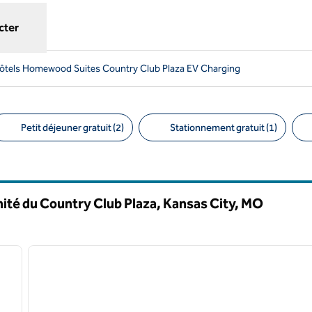
cter
ôtels Homewood Suites Country Club Plaza EV Charging
Petit déjeuner gratuit (2)
Stationnement gratuit (1)
ltres suggérés
té du Country Club Plaza, Kansas City,
MO
/
12
1
image suivante
image précédente
1 sur 12