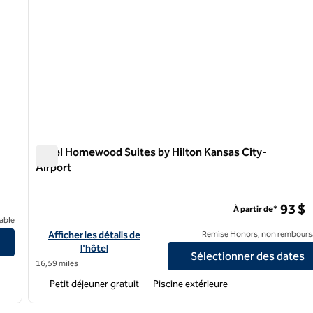
Hôtel Homewood Suites by Hilton Kansas City-
Airport
Park
Hôtel Homewood Suites by Hilton Kansas City-Airport
93 $
À partir de*
sas City/Overland Park
able
Afficher les détails de l'hôtel Homewood Suites by Hilton Kan
Afficher les détails de
Remise Honors, non rembours
l'hôtel
Sélectionner des dates
16,59 miles
Petit déjeuner gratuit
Piscine extérieure