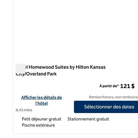
Hôtel Homewood Suites by Hilton Kansas
City/Overland Park
Hôtel Homewood Suites by Hilton Kansas City/Overland 
121 $
À partir de*
Afficher les détails de l'hôtel Homewood Suites by Hilton Kan
Afficher les détails de
Remise Honors, non rembours
l'hôtel
Sélectionner des dates
8,43 miles
Petit déjeuner gratuit
Stationnement gratuit
Piscine extérieure