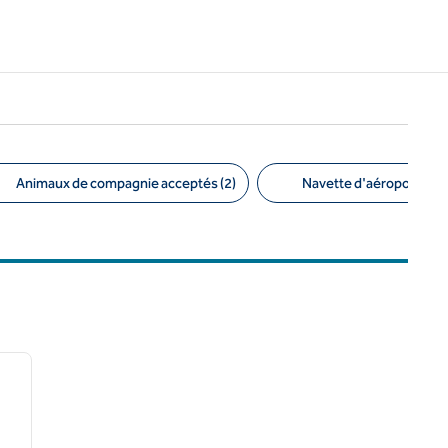
Animaux de compagnie acceptés (2)
Navette d'aéroport (1)
/
12
image suivante