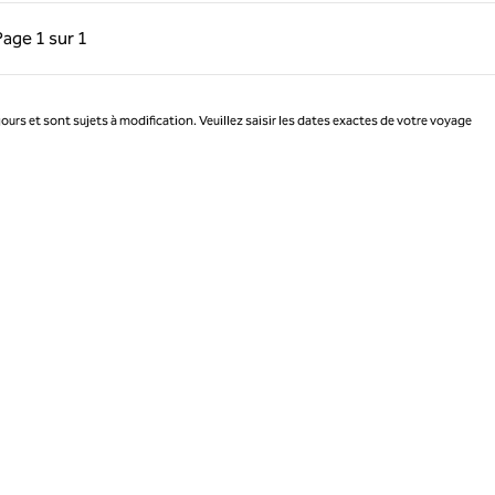
précédente, 1 sur 1
Page suivante, 1 sur 1
Page
1 sur 1
Page 1 sur 1
jours et sont sujets à modification. Veuillez saisir les dates exactes de votre voyage