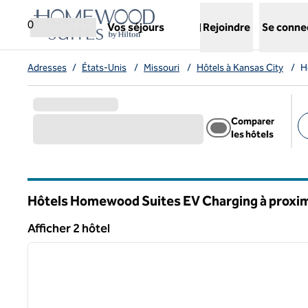
Aller directement au contenu
,
ouvre un nouvel onglet
0
Vos séjours
Rejoindre
Se conne
Adresses
/
États-Unis
/
Missouri
/
Hôtels à Kansas City
/
H
Comparer
les hôtels
Fi
Hôtels Homewood Suites EV Charging à proximi
Missouri
Afficher 2 hôtel
1
Afficher 2 hôtel
image précédente
1 sur 12