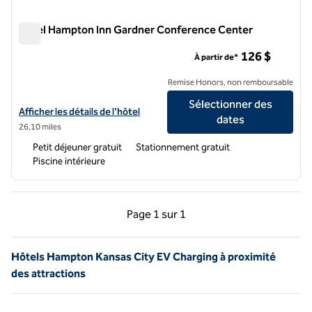
Hôtel Hampton Inn Gardner Conference Center
Hôtel Hampton Inn Gardner Conference Center
126 $
À partir de*
Remise Honors, non remboursable
Sélectionner des
Afficher les détails de l'hôtel Hampton Inn Gardner Conference Cent
Afficher les détails de l'hôtel
dates
26,10 miles
Petit déjeuner gratuit
Stationnement gratuit
Piscine intérieure
Page précédente, 1 sur 1
Page suivante, 1 sur 
Page
1 sur 1
Page 1 sur 1
Hôtels Hampton Kansas City EV Charging à proximité
des attractions