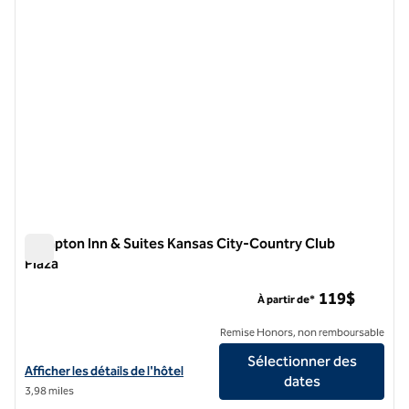
Hampton Inn & Suites Kansas City-Country Club
Plaza
Hampton Inn & Suites Kansas City-Country Club Plaza
119$
À partir de*
Remise Honors, non remboursable
Sélectionner des
Afficher les détails de l'hôtel Hampton Inn & Suites Kansas City-Cou
Afficher les détails de l'hôtel
dates
3,98 miles