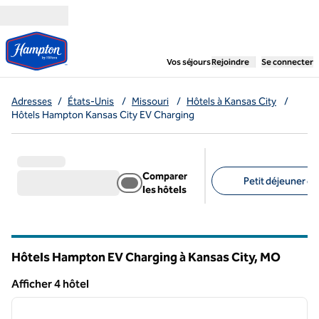
Aller directement au contenu
,
ouvre un nouvel ongl
Vos séjours
Rejoindre
Se connecter
Adresses
/
États-Unis
/
Missouri
/
Hôtels à Kansas City
/
Hôtels Hampton Kansas City EV Charging
Comparer
Petit déjeuner gra
les hôtels
Filtres suggérés
Hôtels Hampton EV Charging à Kansas City,
MO
Missouri
Afficher 4 hôtel
1
/
12
Afficher 4 hôtel
image précédente
image 
1 sur 12