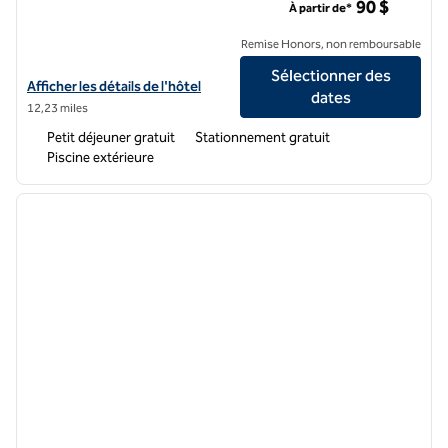
90 $
À partir de*
Remise Honors, non remboursable
Sélectionner des
Afficher les détails de l'hôtel Hampton Inn Kansas City/Overland Park
Afficher les détails de l'hôtel
dates
12,23 miles
Petit déjeuner gratuit
Stationnement gratuit
Piscine extérieure
1
/
12
image précédente
image 
1 sur 12