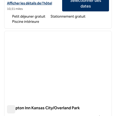
Sélectionner des
Afficher les détails de l'hôtel Hampton Inn Kansas City Southeast
Afficher les détails de l'hôtel
dates
10,51 miles
Petit déjeuner gratuit
Stationnement gratuit
Piscine intérieure
1
/
12
image précédente
image 
1 sur 12
Hampton Inn Kansas City/Overland Park
Hampton Inn Kansas City/Overland Park