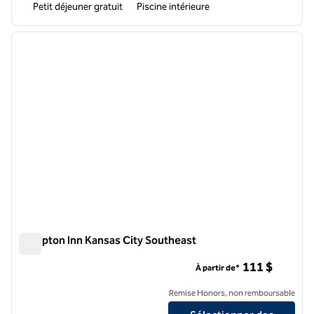
Petit déjeuner gratuit
Piscine intérieure
1
/
12
image précédente
image 
1 sur 12
Hampton Inn Kansas City Southeast
Hampton Inn Kansas City Southeast
111 $
À partir de*
Remise Honors, non remboursable