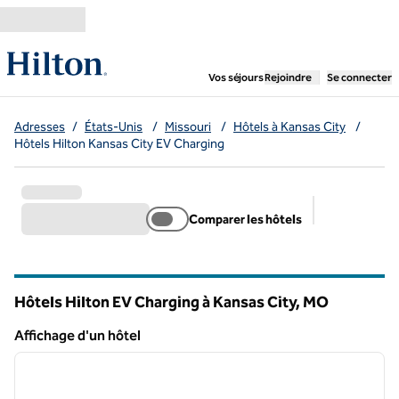
Aller directement au contenu
,
ouvre un nouvel ongl
Vos séjours
Rejoindre
Se connecter
Adresses
/
États-Unis
/
Missouri
/
Hôtels à Kansas City
/
Hôtels Hilton Kansas City EV Charging
Comparer les hôtels
Filtres suggé
Hôtels Hilton EV Charging à Kansas City,
MO
Missouri
Affichage d'un hôtel
1
/
12
Affichage d'un hôtel
image précédente
image 
1 sur 12