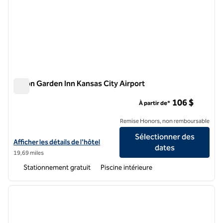
Hilton Garden Inn Kansas City Airport
Hilton Garden Inn Kansas City Airport
106 $
À partir de*
Remise Honors, non remboursable
Sélectionner des
Afficher les détails de l'hôtel Hilton Garden Inn Kansas City Airport
Afficher les détails de l'hôtel
dates
19,69 miles
Stationnement gratuit
Piscine intérieure
1
/
12
image précédente
image 
1 sur 12