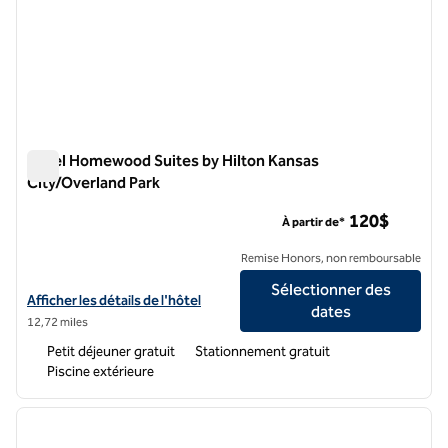
Hôtel Homewood Suites by Hilton Kansas
City/Overland Park
Hôtel Homewood Suites by Hilton Kansas City/Overland Park
120$
À partir de*
Remise Honors, non remboursable
Sélectionner des
Afficher les détails de l'hôtel Homewood Suites by Hilton Kansas Cit
Afficher les détails de l'hôtel
dates
12,72 miles
Petit déjeuner gratuit
Stationnement gratuit
Piscine extérieure
1
/
12
image précédente
image 
1 sur 12