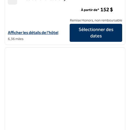
Hilton President Kansas City
152 $
À partir de*
Remise Honors, non remboursable
Sélectionner des
Afficher les détails de l'hôtel Hilton President Kansas City
Afficher les détails de l'hôtel
dates
6,36 miles
1
/
12
image précédente
image 
1 sur 12