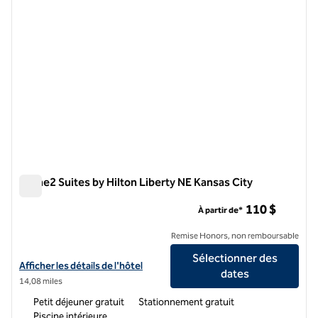
Home2 Suites by Hilton Liberty NE Kansas City
Home2 Suites by Hilton Liberty NE Kansas City
110 $
À partir de*
Remise Honors, non remboursable
Sélectionner des
Afficher les détails de l'hôtel Home2 Suites by Hilton Liberty NE Kans
Afficher les détails de l'hôtel
dates
14,08 miles
Petit déjeuner gratuit
Stationnement gratuit
Piscine intérieure