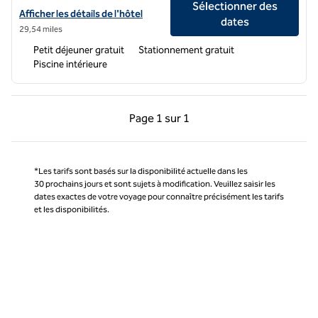
Sélectionner des
Afficher les détails de l'hôtel Home2 Suites by Hilton Leavenworth
Afficher les détails de l'hôtel
dates
29,54 miles
Petit déjeuner gratuit
Stationnement gratuit
Piscine intérieure
Page précédente, 1 sur 1
Page suivante, 1 sur 
Page
1 sur 1
Page 1 sur 1
*Les tarifs sont basés sur la disponibilité actuelle dans les
30 prochains jours et sont sujets à modification. Veuillez saisir les
dates exactes de votre voyage pour connaître précisément les tarifs
et les disponibilités.