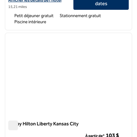
Afficher les détails de l'hôtel
dates
15,21 miles
Petit déjeuner gratuit
Stationnement gratuit
Piscine intérieure
1
/
12
image précédente
image 
1 sur 12
Tru by Hilton Liberty Kansas City
Tru by Hilton Liberty Kansas City
103 $
À partir de*