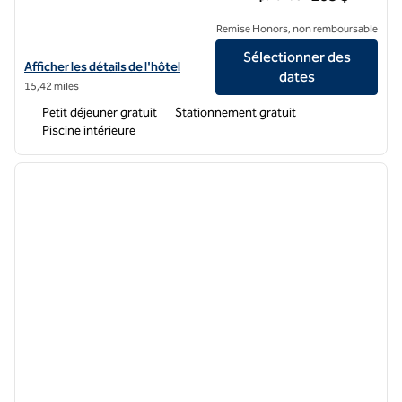
Remise Honors, non remboursable
Sélectionner des
Afficher les détails de l'hôtel Tru by Hilton Liberty Kansas City
Afficher les détails de l'hôtel
dates
15,42 miles
Petit déjeuner gratuit
Stationnement gratuit
Piscine intérieure
1
/
12
image précédente
image 
1 sur 12