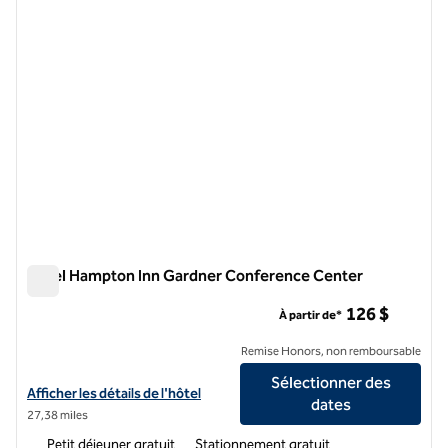
Hôtel Hampton Inn Gardner Conference Center
Hôtel Hampton Inn Gardner Conference Center
126 $
À partir de*
Remise Honors, non remboursable
Sélectionner des
Afficher les détails de l'hôtel Hampton Inn Gardner Conference Cent
Afficher les détails de l'hôtel
dates
27,38 miles
Petit déjeuner gratuit
Stationnement gratuit