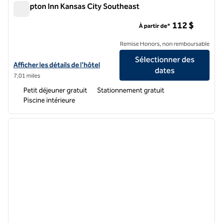
Hampton Inn Kansas City Southeast
Hampton Inn Kansas City Southeast
112 $
À partir de*
Remise Honors, non remboursable
Sélectionner des
Afficher les détails de l'hôtel Hampton Inn Kansas City Southeast
Afficher les détails de l'hôtel
dates
7,01 miles
Petit déjeuner gratuit
Stationnement gratuit
Piscine intérieure
1
/
12
image précédente
image 
1 sur 12