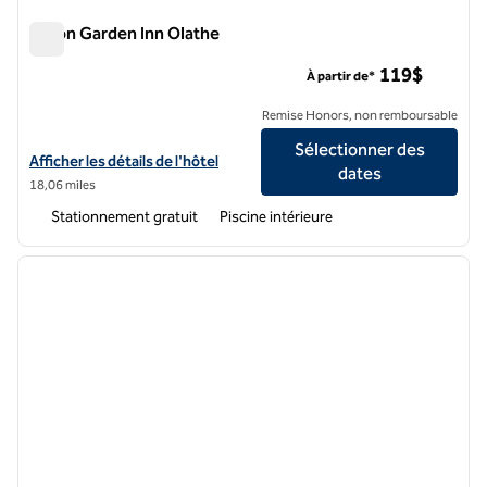
Hilton Garden Inn Olathe
Hilton Garden Inn Olathe
119$
À partir de*
Remise Honors, non remboursable
Sélectionner des
Afficher les détails de l'hôtel Hilton Garden Inn Olathe
Afficher les détails de l'hôtel
dates
18,06 miles
Stationnement gratuit
Piscine intérieure
1
/
11
image précédente
image 
1 sur 11