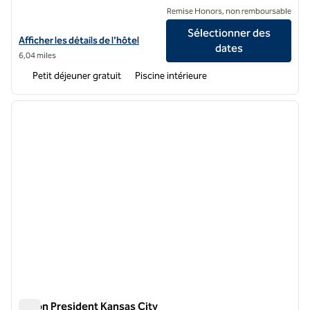
Remise Honors, non remboursable
Sélectionner des
Afficher les détails de l'hôtel Hampton Inn & Suites Kansas City-Cou
Afficher les détails de l'hôtel
dates
6,04 miles
Petit déjeuner gratuit
Piscine intérieure
1
/
12
image précédente
image 
1 sur 12
Hilton President Kansas City