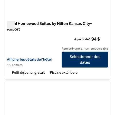
Hôtel Homewood Suites by Hilton Kansas City-
Airport
Hôtel Homewood Suites by Hilton Kansas City-Airport
94 $
À partir de*
Remise Honors, non remboursable
Sélectionner des
Afficher les détails de l'hôtel Homewood Suites by Hilton Kansas Cit
Afficher les détails de l'hôtel
dates
18,37 miles
Petit déjeuner gratuit
Piscine extérieure
1
/
12
image précédente
image 
1 sur 12