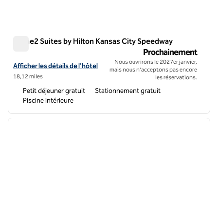
Home2 Suites by Hilton Kansas City Speedway
Home2 Suites by Hilton Kansas City Speedway
Prochainement
Nous ouvrirons le 2027er janvier,
Afficher les détails de l'hôtel Home2 Suites by Hilton Kansas City S
Afficher les détails de l'hôtel
mais nous n'acceptons pas encore
18,12 miles
les réservations.
Petit déjeuner gratuit
Stationnement gratuit
Piscine intérieure
1
/
12
image précédente
image 
1 sur 12