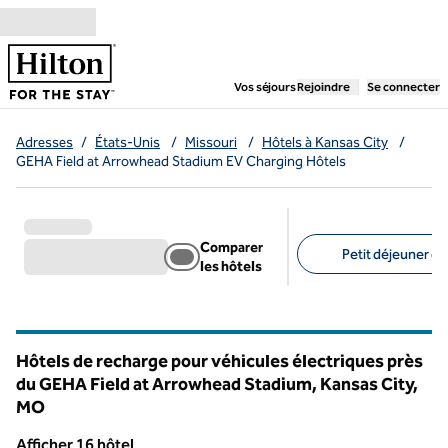
Aller directement au contenu
,
ouvre un nouvel ongl
Vos séjours
Rejoindre
Se connecter
Adresses
/
États-Unis
/
Missouri
/
Hôtels à Kansas City
/
GEHA Field at Arrowhead Stadium EV Charging Hôtels
Comparer
Petit déjeuner gra
les hôtels
Filtres suggérés
Hôtels de recharge pour véhicules électriques près
du GEHA Field at Arrowhead Stadium, Kansas City,
MO
Missouri
Afficher 16 hôtel