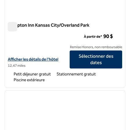
Hampton Inn Kansas City/Overland Park
Hampton Inn Kansas City/Overland Park
90 $
À partir de*
Remise Honors, non remboursable
Sélectionner des
Afficher les détails de l'hôtel Hampton Inn Kansas City/Overland Park
Afficher les détails de l'hôtel
dates
12,47 miles
Petit déjeuner gratuit
Stationnement gratuit
Piscine extérieure
1
/
12
image précédente
image 
1 sur 12