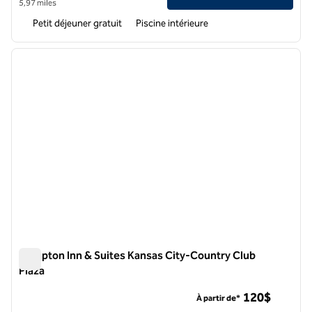
5,97 miles
Petit déjeuner gratuit
Piscine intérieure
1
/
12
image précédente
image 
1 sur 12
Hampton Inn & Suites Kansas City-Country Club
Plaza
Hampton Inn & Suites Kansas City-Country Club Plaza
120$
À partir de*