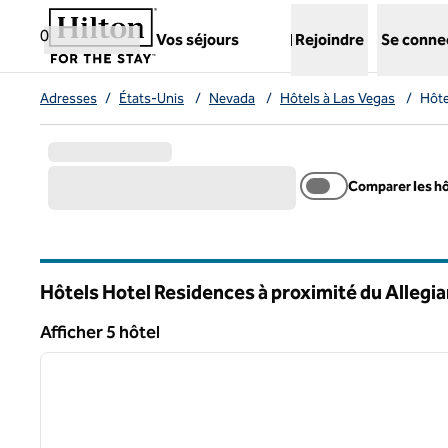
Aller directement au contenu
,
ouvre un nouvel onglet
0
Vos séjours
Rejoindre
Se conne
Adresses
/
États-Unis
/
Nevada
/
Hôtels à Las Vegas
/
Hôte
Comparer les h
Hôtels Hotel Residences à proximité du Allegi
Nevada
Afficher 5 hôtel
1
Afficher 5 hôtel
image précédente
1 sur 12