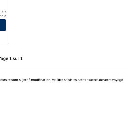
rais
adise Las Vegas
able
précédente, 1 sur 1
Page suivante, 1 sur 1
Page
1 sur 1
Page 1 sur 1
jours et sont sujets à modification. Veuillez saisir les dates exactes de votre voyage