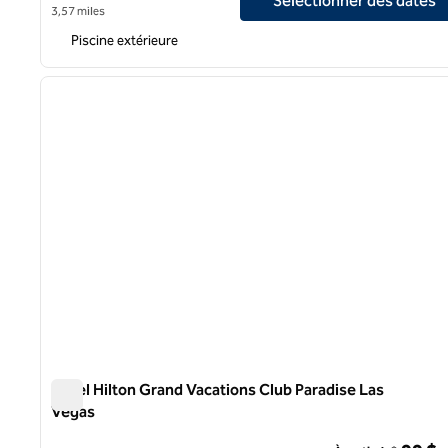
Sélectionner des dates
3,57 miles
Piscine extérieure
1
image précédente
1 sur 12
Hôtel Hilton Grand Vacations Club Paradise Las
Vegas
Hôtel Hilton Grand Vacations Club Paradise Las Vegas