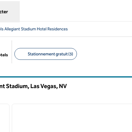
cter
ls Allegiant Stadium Hotel Residences
Stationnement gratuit (3)
ôtels
Filtres suggérés
ant Stadium, Las Vegas,
NV
/
12
1
image suivante
image précédente
1 sur 12