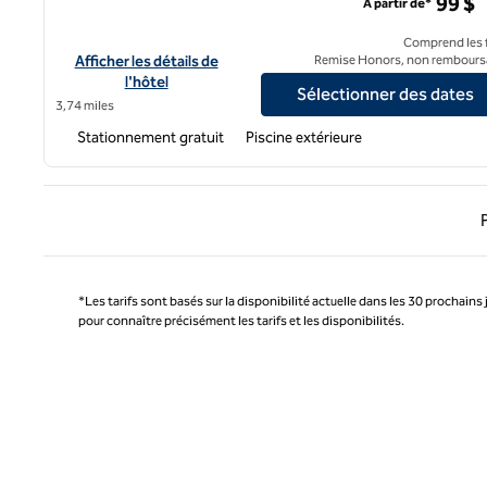
99 $
À partir de*
Comprend les f
Afficher les détails de l'hôtel Hilton Grand Vacations Club Par
Afficher les détails de
Remise Honors, non rembours
l'hôtel
Sélectionner des dates
3,74 miles
Stationnement gratuit
Piscine extérieure
Page 
*Les tarifs sont basés sur la disponibilité actuelle dans les 30 prochains 
pour connaître précisément les tarifs et les disponibilités.