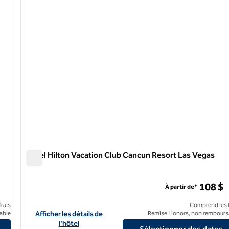
1 sur 12
Hôtel Hilton Vacation Club Cancun Resort Las Vegas
Hôtel Hilton Vacation Club Cancun Resort Las Vegas
108 $
À partir de*
rais
Comprend les f
e Strip de Las Vegas
Afficher les détails de l'hôtel Hilton Vacation Club Cancun Re
able
Afficher les détails de
Remise Honors, non rembours
l'hôtel