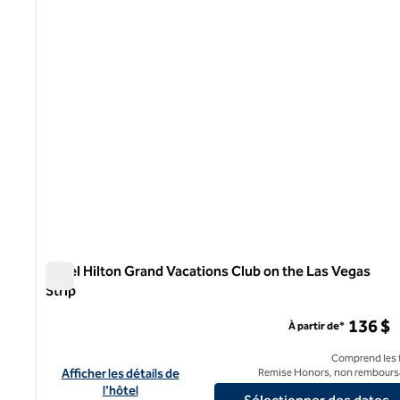
1 sur 12
Hôtel Hilton Grand Vacations Club on the Las Vegas
Strip
Hôtel Hilton Grand Vacations Club on the Las Vegas Strip
136 $
À partir de*
Comprend les f
Afficher les détails de l'hôtel Hilton Grand Vacations Club sur l
Afficher les détails de
Remise Honors, non rembours
l'hôtel