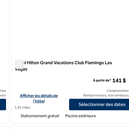
Hôtel Hilton Grand Vacations Club Flamingo Las
Vegas
 Vegas
Hôtel Hilton Grand Vacations Club Flamingo Las Vegas
141 $
À partir de*
rais
Comprend les f
a Center Strip Las Vegas
Afficher les détails de l'hôtel Hilton Grand Vacations Club Fl
nors
Afficher les détails de
Remise Honors, non rembours
l'hôtel
Sélectionner des dates
1,91 miles
Stationnement gratuit
Piscine extérieure
/
12
1
image suivante
image précédente