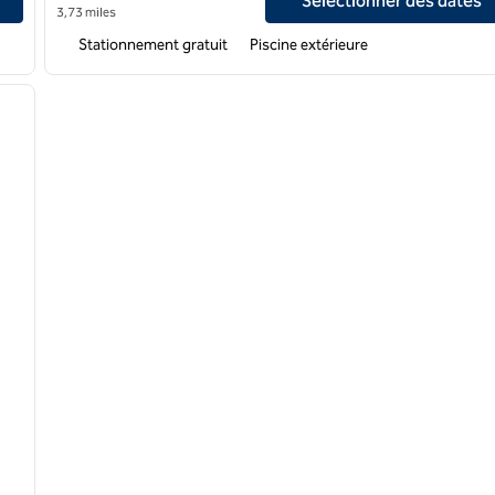
Sélectionner des dates
3,73 miles
Stationnement gratuit
Piscine extérieure
/
12
image suivante