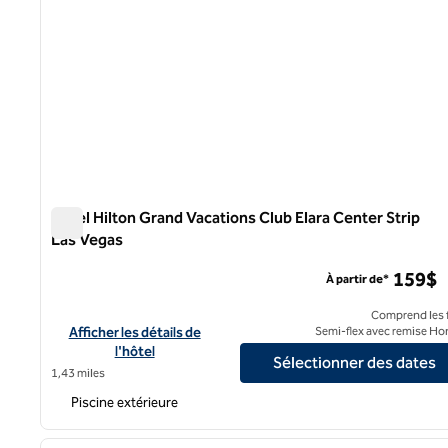
Hôtel Hilton Grand Vacations Club Elara Center Strip
Las Vegas
Hôtel Hilton Grand Vacations Club Elara Center Strip Las
159$
À partir de*
Comprend les f
Afficher les détails de l'hôtel Hilton Grand Vacations Club Elar
Afficher les détails de
Semi-flex avec remise Ho
l'hôtel
Sélectionner des dates
1,43 miles
Piscine extérieure
1
image précédente