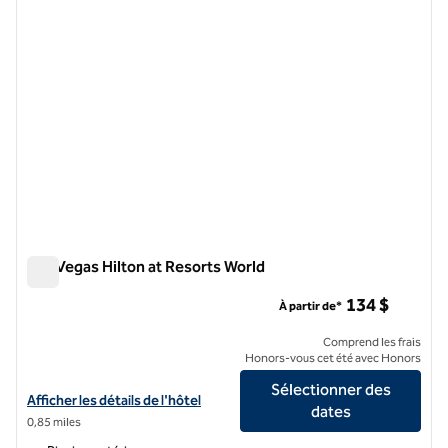
Las Vegas Hilton at Resorts World
Las Vegas Hilton at Resorts World
134 $
À partir de*
Comprend les frais
Honors-vous cet été avec Honors
Sélectionner des
Afficher les détails de l'hôtel Las Vegas Hilton at Resorts World
Afficher les détails de l'hôtel
dates
0,85 miles