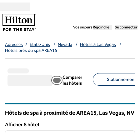
Aller directement au contenu
,
ouvre un nouvel ongl
Vos séjours
Rejoindre
Se connecter
Adresses
/
États-Unis
/
Nevada
/
Hôtels à Las Vegas
/
Hôtels près du spa AREA15
Comparer
Stationnement gra
les hôtels
Filtres suggérés
Hôtels de spa à proximité de AREA15, Las Vegas,
NV
Nevada
Afficher 8 hôtel
1
/
12
Afficher 8 hôtel
image précédente
image 
1 sur 12