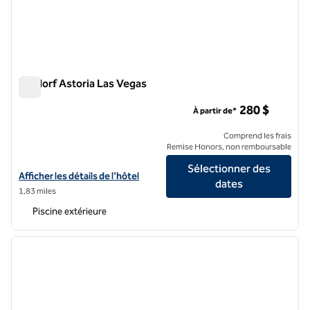
Waldorf Astoria Las Vegas
Waldorf Astoria Las Vegas
280 $
À partir de*
Comprend les frais
Remise Honors, non remboursable
Sélectionner des
Afficher les détails de l'hôtel Waldorf Astoria Las Vegas
Afficher les détails de l'hôtel
dates
1,83 miles
Piscine extérieure
1
/
12
image précédente
image 
1 sur 12