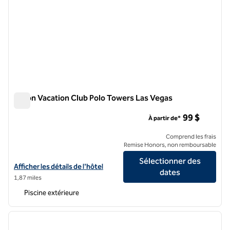
Hilton Vacation Club Polo Towers Las Vegas
Hilton Vacation Club Polo Towers Las Vegas
99 $
À partir de*
Comprend les frais
Remise Honors, non remboursable
Sélectionner des
Afficher les détails de l'hôtel Hilton Vacation Club Polo Towers Las V
Afficher les détails de l'hôtel
dates
1,87 miles
Piscine extérieure
1
/
12
image précédente
image 
1 sur 12