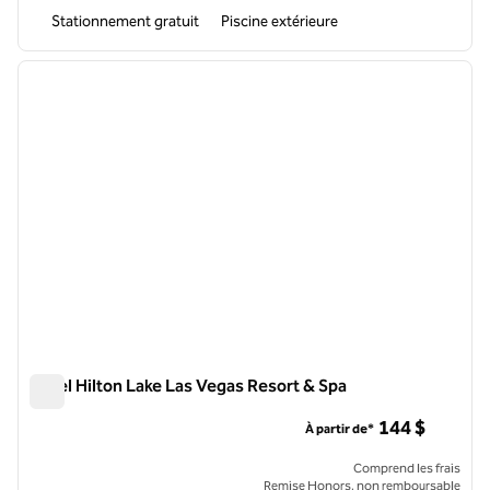
Stationnement gratuit
Piscine extérieure
1
/
12
image précédente
image 
1 sur 12
Hôtel Hilton Lake Las Vegas Resort & Spa
Hôtel Hilton Lake Las Vegas Resort & Spa
144 $
À partir de*
Comprend les frais
Remise Honors, non remboursable