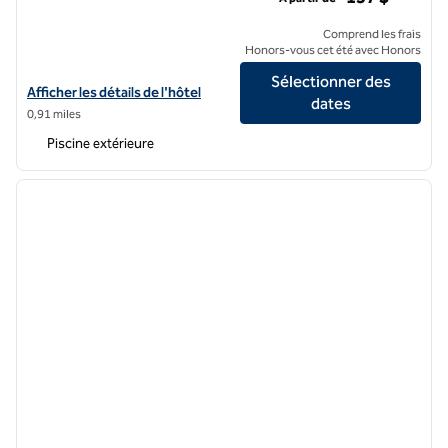
Comprend les frais
Honors-vous cet été avec Honors
Sélectionner des
Afficher les détails de l'hôtel Conrad Las Vegas at Resorts World
Afficher les détails de l'hôtel
dates
0,91 miles
Piscine extérieure
1
/
12
image précédente
image 
1 sur 12