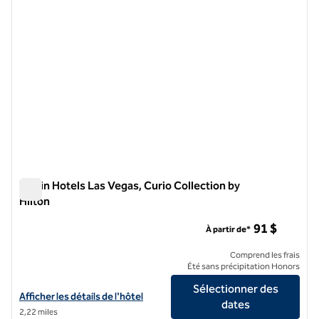
Virgin Hotels Las Vegas, Curio Collection by
Hilton
Virgin Hotels Las Vegas, Curio Collection by Hilton
91 $
À partir de*
Comprend les frais
Été sans précipitation Honors
Sélectionner des
Afficher les détails de l'hôtel Virgin Hotels Las Vegas, Curio Collectio
Afficher les détails de l'hôtel
dates
2,22 miles