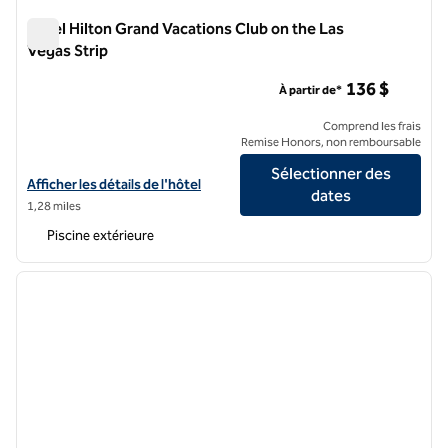
Hôtel Hilton Grand Vacations Club on the Las
Vegas Strip
Hôtel Hilton Grand Vacations Club on the Las Vegas Strip
136 $
À partir de*
Comprend les frais
Remise Honors, non remboursable
Sélectionner des
Afficher les détails de l'hôtel Hilton Grand Vacations Club sur le Strip
Afficher les détails de l'hôtel
dates
1,28 miles
Piscine extérieure
1
/
12
image précédente
image 
1 sur 12