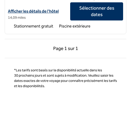
Sélectionner des
Afficher les détails de l'hôtel Hilton Lake Las Vegas Resort & Spa
Afficher les détails de l'hôtel
dates
14,09 miles
Stationnement gratuit
Piscine extérieure
Page précédente, 1 sur 1
Page suivante, 1 sur 
Page
1 sur 1
Page 1 sur 1
*Les tarifs sont basés sur la disponibilité actuelle dans les
30 prochains jours et sont sujets à modification. Veuillez saisir les
dates exactes de votre voyage pour connaître précisément les tarifs
et les disponibilités.