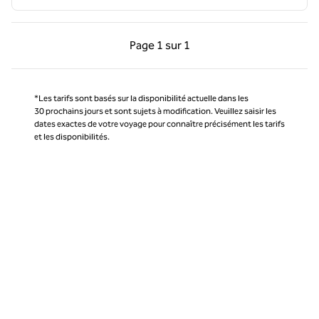
Page précédente, 1 sur 1
Page suivante, 1 sur 
Page
1 sur 1
Page 1 sur 1
*Les tarifs sont basés sur la disponibilité actuelle dans les
30 prochains jours et sont sujets à modification. Veuillez saisir les
dates exactes de votre voyage pour connaître précisément les tarifs
et les disponibilités.