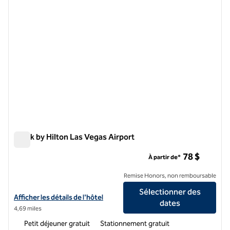
Spark by Hilton Las Vegas Airport
Spark by Hilton Las Vegas Airport
78 $
À partir de*
Remise Honors, non remboursable
Sélectionner des
Afficher les détails de l'hôtel Spark by Hilton Las Vegas Airport
Afficher les détails de l'hôtel
dates
4,69 miles
Petit déjeuner gratuit
Stationnement gratuit