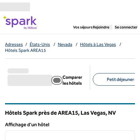
Aller directement au contenu
,
ouvre un nouvel ongl
Vos séjours
Rejoindre
Se connecter
Adresses
/
États-Unis
/
Nevada
/
Hôtels à Las Vegas
/
Hôtels Spark AREA15
Comparer
Petit déjeuner gra
les hôtels
Filtres suggérés
Hôtels Spark près de AREA15, Las Vegas,
NV
Nevada
Affichage d'un hôtel
1
/
12
Affichage d'un hôtel
image précédente
image 
1 sur 12