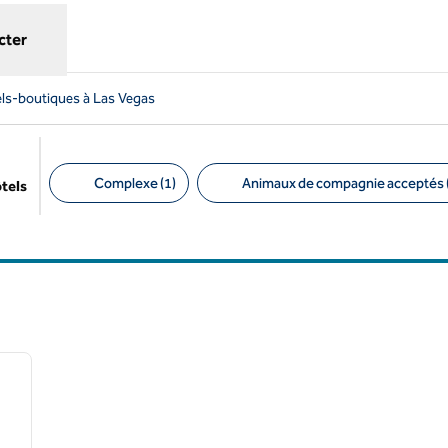
cter
ls-boutiques à Las Vegas
Complexe (1)
Animaux de compagnie acceptés 
ôtels
Filtres suggérés
/
12
image suivante