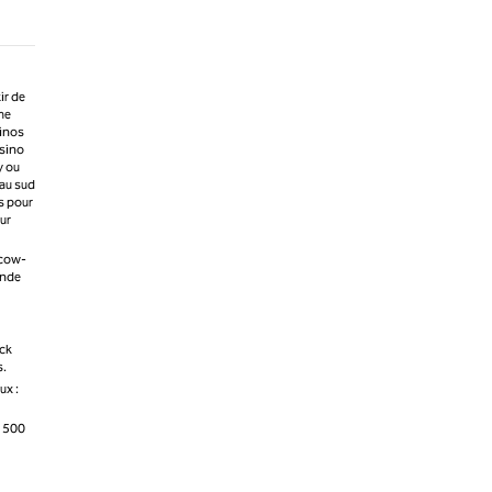
ir de
me
sinos
asino
y ou
 au sud
s pour
ur
 cow-
ande
ock
s.
ux :
s 500