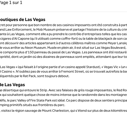
précédente, 1 sur 1
Page suivante, 1 sur 1
Page
1 sur 1
Page 1 sur 1
-boutiques de Las Vegas
n secret pour personne que bon nombre de ses casinos imposants ont été construits à part
 and Law Enforcement, le Mob Museum préserve et partage l'histoire de la culture du cri
te à Las Vegas, comment elle a pu prendre le contrôle d'entreprises telles que les ca
cigares d'Al Capone (qu'il utilisait comme coffre-fort) ou la table de blackjack de son c
ement découvrir des articles appartenant à d'autres célèbres maîtres comme Meyer Lansk
de vous arrêter au Neon Museum. Musée en plein air, il est situé sur Las Vegas Boulevard,
musée comporte plus d'150 panneau du passé de Las Vegas. Les panneaux ont été restauré
propriété, dont un jardin où des dizaines de panneaux sont empilés, attendant que leur to
s Vegas » (qui faisait à l'origine partie d'un casino appelé Stardust), « Vegas Vic » (un
el Casino ». N'oubliez pas de vous arrêter à Fremont Street, où se trouvait autrefois la b
fréquentés par le Rat Pack, sont toujours debout.
 de Las Vegas
e désertique qui entoure le Strip. Avec ses falaises de grès rouge imposantes, le Red R
eux qui souhaitent quelque chose de moins intense que la randonnée dans les montagne
is, le parc Valley of Fire State Park est idéal. Ce parc dispose de deux sentiers principa
amping primitifs situés aux frontières du parc.
s, visitez la région sauvage de Mount Charleston, qui s'étend sur plus de deux kilomètre