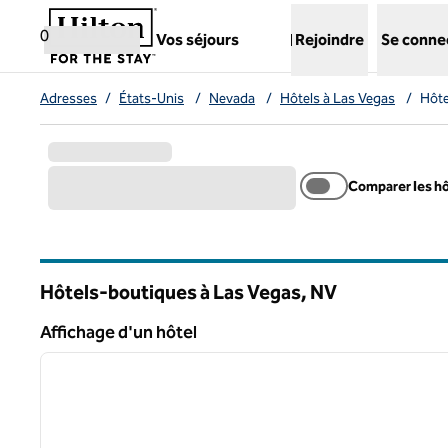
Aller directement au contenu
,
ouvre un nouvel onglet
0
Vos séjours
Rejoindre
Se conne
Adresses
/
États-Unis
/
Nevada
/
Hôtels à Las Vegas
/
Hôte
Comparer les h
Hôtels-boutiques à Las Vegas,
NV
Nevada
Affichage d'un hôtel
1
Affichage d'un hôtel
image précédente
1 sur 12