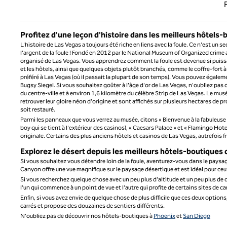
Page 
Profitez d'une leçon d'histoire dans les meilleurs hôtels
L'histoire de Las Vegas a toujours été riche en liens avec la foule. Ce n'est u
l'argent de la foule ! Fondé en 2012 par le National Museum of Organized crime
organisé de Las Vegas. Vous apprendrez comment la foule est devenue si puissan
et les hôtels, ainsi que quelques objets plutôt branchés, comme le coffre-fort à 
préféré à Las Vegas (où il passait la plupart de son temps). Vous pouvez égal
Bugsy Siegel. Si vous souhaitez goûter à l'âge d'or de Las Vegas, n'oubliez pas 
du centre-ville et à environ 1,6 kilomètre du célèbre Strip de Las Vegas. Le 
retrouver leur gloire néon d'origine et sont affichés sur plusieurs hectares de 
soit restauré.
Parmi les panneaux que vous verrez au musée, citons « Bienvenue à la fabuleuse La
boy qui se tient à l'extérieur des casinos), « Caesars Palace » et « Flamingo Hot
originale. Certains des plus anciens hôtels et casinos de Las Vegas, autrefois 
Explorez le désert depuis les meilleurs hôtels-boutiques
Si vous souhaitez vous détendre loin de la foule, aventurez-vous dans le paysag
Canyon offre une vue magnifique sur le paysage désertique et est idéal pour c
Si vous recherchez quelque chose avec un peu plus d'altitude et un peu plus de déf
l'un qui commence à un point de vue et l'autre qui profite de certains sites de c
Enfin, si vous avez envie de quelque chose de plus difficile que ces deux option
carrés et propose des douzaines de sentiers différents.
N'oubliez pas de découvrir nos hôtels-boutiques à
Phoenix
et
San Diego