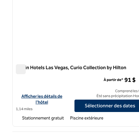
Virgin Hotels Las Vegas, Curio Collection by Hilton
Virgin Hotels Las Vegas, Curio Collection by Hilton
91 $
À partir de*
Comprend les f
Afficher les détails de l'hôtel Virgin Hotels Las Vegas, Curio Co
Afficher les détails de
Été sans précipitation Ho
l'hôtel
Sélectionner des dates
1,14 miles
Stationnement gratuit
Piscine extérieure