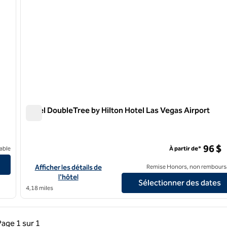
Hôtel DoubleTree by Hilton Hotel Las Vegas Airport
Hôtel DoubleTree by Hilton Hotel Las Vegas Airport
96 $
 East Flamingo
able
À partir de*
Afficher les détails de l'hôtel DoubleTree by Hilton Hotel Las 
Afficher les détails de
Remise Honors, non rembours
l'hôtel
Sélectionner des dates
4,18 miles
précédente, 1 sur 1
Page suivante, 1 sur 1
Page
1 sur 1