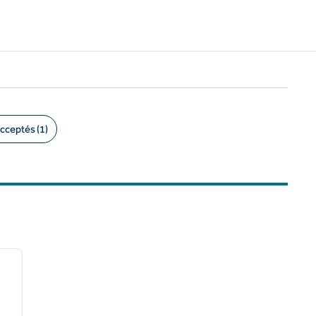
cceptés (1)
/
12
image suivante