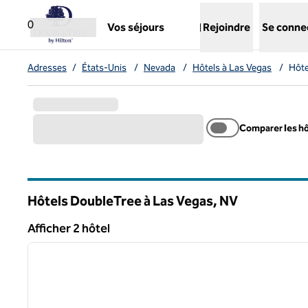
Aller directement au contenu
,
ouvre un nouvel onglet
0
Vos séjours
Rejoindre
Se conne
Adresses
/
États-Unis
/
Nevada
/
Hôtels à Las Vegas
/
Hôte
Comparer les h
Hôtels DoubleTree à Las Vegas,
NV
Nevada
Afficher 2 hôtel
1
Afficher 2 hôtel
image précédente
1 sur 11