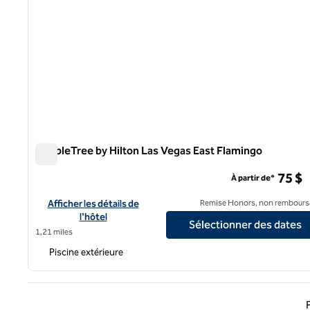
DoubleTree by Hilton Las Vegas East Flamingo
DoubleTree by Hilton Las Vegas East Flamingo
75 $
À partir de*
Afficher les détails de l'hôtel DoubleTree by Hilton Las Vegas
Afficher les détails de
Remise Honors, non rembours
l'hôtel
Sélectionner des dates
1,21 miles
Piscine extérieure
Page 