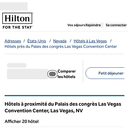
Aller directement au contenu
,
ouvre un nouvel ongl
Vos séjours
Rejoindre
Se connecter
Adresses
/
États-Unis
/
Nevada
/
Hôtels à Las Vegas
/
Hôtels près du Palais des congrès Las Vegas Convention Center
Comparer
Petit déjeuner gra
les hôtels
Filtres suggérés
Hôtels à proximité du Palais des congrès Las Vegas
Convention Center, Las Vegas,
NV
Nevada
Afficher 20 hôtel
1
/
12
Afficher 20 hôtel