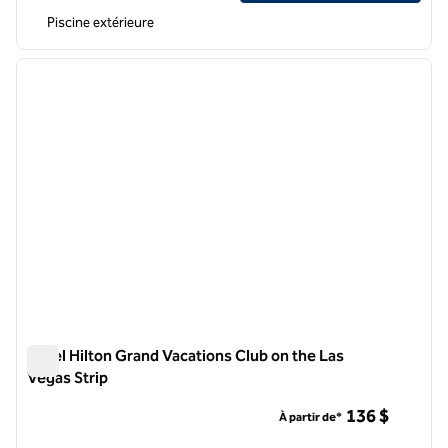
Piscine extérieure
1
/
12
image précédente
image 
1 sur 12
Hôtel Hilton Grand Vacations Club on the Las
Vegas Strip
Hôtel Hilton Grand Vacations Club on the Las Vegas Strip
136 $
À partir de*