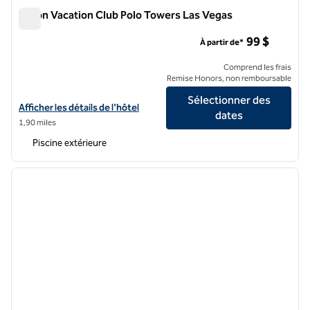
Hilton Vacation Club Polo Towers Las Vegas
Hilton Vacation Club Polo Towers Las Vegas
99 $
À partir de*
Comprend les frais
Remise Honors, non remboursable
Sélectionner des
Afficher les détails de l'hôtel Hilton Vacation Club Polo Towers Las V
Afficher les détails de l'hôtel
dates
1,90 miles
Piscine extérieure
1
/
12
image précédente
image 
1 sur 12