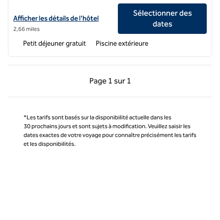
Sélectionner des
Afficher les détails de l'hôtel Hampton Inn Tropicana
Afficher les détails de l'hôtel
dates
2,66 miles
Petit déjeuner gratuit
Piscine extérieure
Page précédente, 1 sur 1
Page suivante, 1 sur 
Page
1 sur 1
Page 1 sur 1
*Les tarifs sont basés sur la disponibilité actuelle dans les
30 prochains jours et sont sujets à modification. Veuillez saisir les
dates exactes de votre voyage pour connaître précisément les tarifs
et les disponibilités.