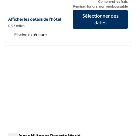
Comprend les frais
Remise Honors, non remboursable
Sélectionner des
Afficher les détails de l'hôtel Hilton Grand Vacations Club sur le Strip
Afficher les détails de l'hôtel
dates
0,93 miles
Piscine extérieure
1
/
12
image précédente
image 
1 sur 12
Las Vegas Hilton at Resorts World