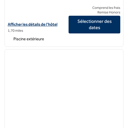
Comprend les frais
Remise Honors
Sélectionner des
Afficher les détails de l'hôtel Hilton Grand Vacations Club Elara Cente
Afficher les détails de l'hôtel
dates
1,70 miles
Piscine extérieure
1
/
12
image précédente
image 
1 sur 12