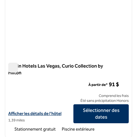
Virgin Hotels Las Vegas, Curio Collection by
Hilton
Virgin Hotels Las Vegas, Curio Collection by Hilton
91 $
À partir de*
Comprend les frais
Été sans précipitation Honors
Sélectionner des
Afficher les détails de l'hôtel Virgin Hotels Las Vegas, Curio Collectio
Afficher les détails de l'hôtel
dates
1,39 miles
Stationnement gratuit
Piscine extérieure
1
/
12