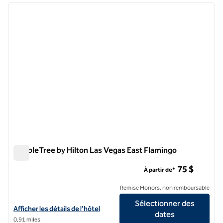
image précédente
image 
1 sur 11
DoubleTree by Hilton Las Vegas East Flamingo
DoubleTree by Hilton Las Vegas East Flamingo
75 $
À partir de*
Remise Honors, non remboursable
Sélectionner des
Afficher les détails de l'hôtel DoubleTree by Hilton Las Vegas East F
Afficher les détails de l'hôtel
dates
0,91 miles