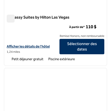
Embassy Suites by Hilton Las Vegas
Embassy Suites by Hilton Las Vegas
110 $
À partir de*
Remise Honors, non remboursable
Sélectionner des
Afficher les détails de l'hôtel Embassy Suites by Hilton Las Vegas
Afficher les détails de l'hôtel
dates
1,24 miles
Petit déjeuner gratuit
Piscine extérieure
1
/
12
image précédente
image 
1 sur 12