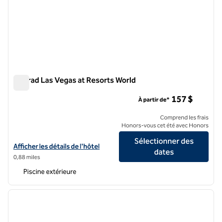
Conrad Las Vegas at Resorts World
Conrad Las Vegas at Resorts World
157 $
À partir de*
Comprend les frais
Honors-vous cet été avec Honors
Sélectionner des
Afficher les détails de l'hôtel Conrad Las Vegas at Resorts World
Afficher les détails de l'hôtel
dates
0,88 miles
Piscine extérieure
1
/
12
image précédente
image 
1 sur 12