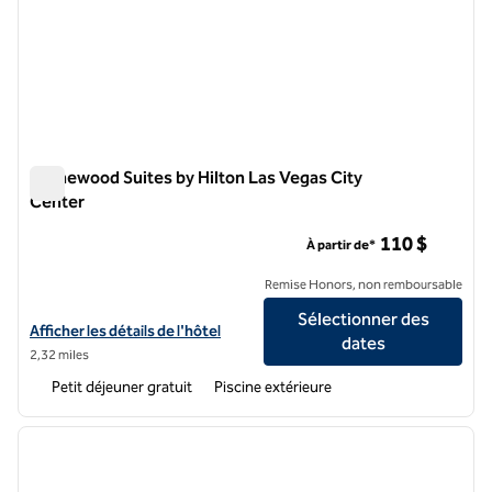
Homewood Suites by Hilton Las Vegas City
Center
Homewood Suites by Hilton Las Vegas City Center
110 $
À partir de*
Remise Honors, non remboursable
Sélectionner des
Afficher les détails de l'hôtel Homewood Suites by Hilton Las Vegas 
Afficher les détails de l'hôtel
dates
2,32 miles
Petit déjeuner gratuit
Piscine extérieure
1
/
12
image précédente
image 
1 sur 12