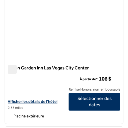
Hilton Garden Inn Las Vegas City Center
Hilton Garden Inn Las Vegas City Center
106 $
À partir de*
Remise Honors, non remboursable
Sélectionner des
Afficher les détails de l'hôtel Hilton Garden Inn Las Vegas City Cente
Afficher les détails de l'hôtel
dates
2,35 miles
Piscine extérieure
1
/
12