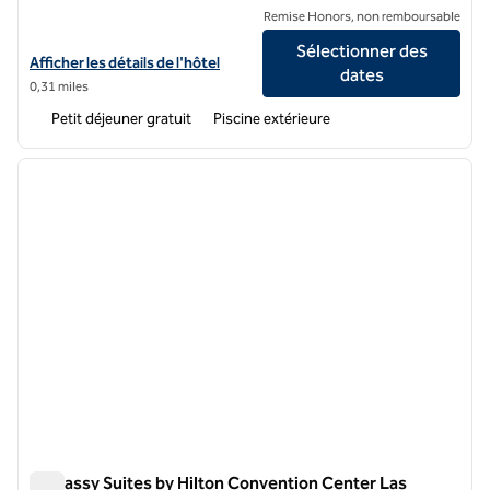
Remise Honors, non remboursable
Sélectionner des
Afficher les détails de l'hôtel Home2 Suites by Hilton Las Vegas Con
Afficher les détails de l'hôtel
dates
0,31 miles
Petit déjeuner gratuit
Piscine extérieure
1
/
12
image précédente
image 
1 sur 12
Embassy Suites by Hilton Convention Center Las