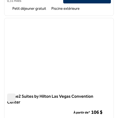
0,31 miles
Petit déjeuner gratuit
Piscine extérieure
1
/
12
image précédente
image 
1 sur 12
Home2 Suites by Hilton Las Vegas Convention
Center
Home2 Suites by Hilton Las Vegas Convention Center
106 $
À partir de*