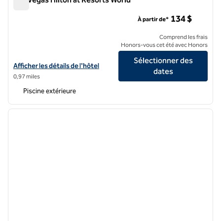
Las Vegas Hilton at Resorts World
134 $
À partir de*
Comprend les frais
Honors-vous cet été avec Honors
Sélectionner des
Afficher les détails de l'hôtel Las Vegas Hilton at Resorts World
Afficher les détails de l'hôtel
dates
0,97 miles
Piscine extérieure
1
/
12
image précédente
image 
1 sur 12