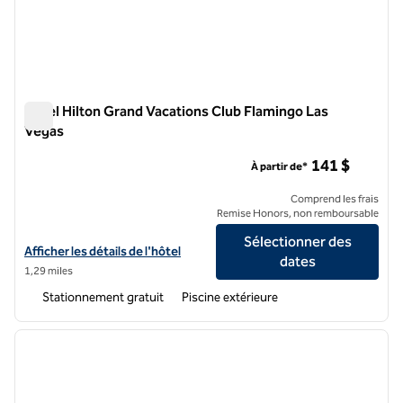
Hôtel Hilton Grand Vacations Club Flamingo Las
Vegas
Hôtel Hilton Grand Vacations Club Flamingo Las Vegas
141 $
À partir de*
Comprend les frais
Remise Honors, non remboursable
Sélectionner des
Afficher les détails de l'hôtel Hilton Grand Vacations Club Flamingo 
Afficher les détails de l'hôtel
dates
1,29 miles
Stationnement gratuit
Piscine extérieure
1
/
12
image précédente
image 
1 sur 12