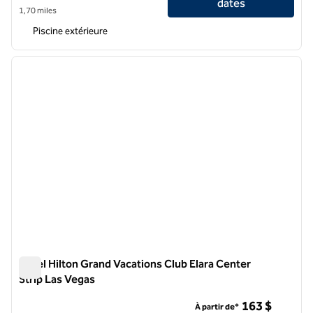
dates
1,70 miles
Piscine extérieure
1
/
12
image précédente
image 
1 sur 12
Hôtel Hilton Grand Vacations Club Elara Center
Strip Las Vegas
Hôtel Hilton Grand Vacations Club Elara Center Strip Las Veg
163 $
À partir de*