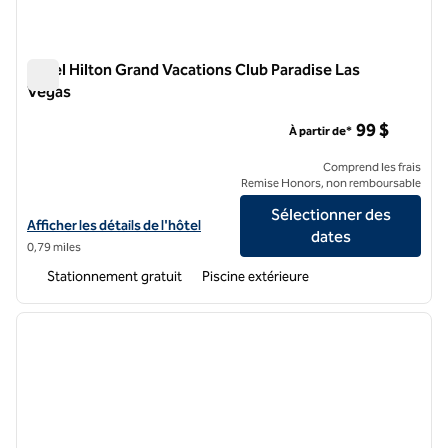
Hôtel Hilton Grand Vacations Club Paradise Las
Vegas
Hôtel Hilton Grand Vacations Club Paradise Las Vegas
99 $
À partir de*
Comprend les frais
Remise Honors, non remboursable
Sélectionner des
Afficher les détails de l'hôtel Hilton Grand Vacations Club Paradise L
Afficher les détails de l'hôtel
dates
0,79 miles
Stationnement gratuit
Piscine extérieure
1
/
12
image précédente
image 
1 sur 12