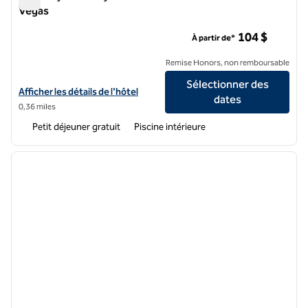
Vegas
Embassy Suites by Hilton Convention Center Las Vegas
104 $
À partir de*
Remise Honors, non remboursable
Sélectionner des
Afficher les détails de l'hôtel Embassy Suites by Hilton Convention 
Afficher les détails de l'hôtel
dates
0,36 miles
Petit déjeuner gratuit
Piscine intérieure
1
/
12
image précédente
image 
1 sur 12