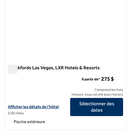
Crockfords Las Vegas, LXR Hotels & Resorts
Crockfords Las Vegas, LXR Hotels & Resorts
275 $
À partir de*
Comprend les frais
Honors-vous cet été avec Honors
Sélectionner des
Afficher les détails de l'hôtel pour Crockfords Las Vegas, LXR Hotels
Afficher les détails de l'hôtel
dates
0,90 miles
Piscine extérieure
1
/
11