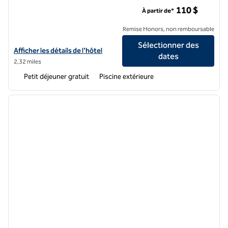
Homewood Suites by Hilton Las Vegas City Center
110 $
À partir de*
Remise Honors, non remboursable
Sélectionner des
Afficher les détails de l'hôtel Homewood Suites by Hilton Las Vegas 
Afficher les détails de l'hôtel
dates
2,32 miles
Petit déjeuner gratuit
Piscine extérieure
1
/
12
image précédente
image 
1 sur 12