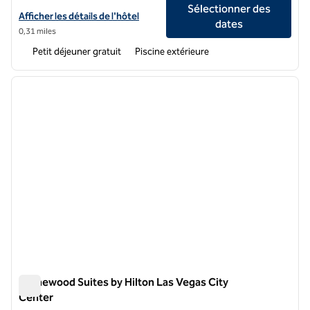
Sélectionner des
Afficher les détails de l'hôtel Home2 Suites by Hilton Las Vegas Con
Afficher les détails de l'hôtel
dates
0,31 miles
Petit déjeuner gratuit
Piscine extérieure
1
/
12
image précédente
image 
1 sur 12
Homewood Suites by Hilton Las Vegas City
Center