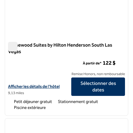
Homewood Suites by Hilton Henderson South Las
Vegas
Homewood Suites by Hilton Henderson South Las Vegas
122 $
À partir de*
Remise Honors, non remboursable
Sélectionner des
Afficher les détails de l'hôtel Homewood Suites by Hilton Henderso
Afficher les détails de l'hôtel
dates
9,13 miles
Petit déjeuner gratuit
Stationnement gratuit
Piscine extérieure