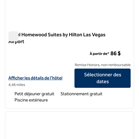
Hôtel Homewood Suites by Hilton Las Vegas
Airport
Hôtel Homewood Suites by Hilton Las Vegas Airport
86 $
À partir de*
Remise Honors, non remboursable
Sélectionner des
Afficher les détails de l'hôtel Homewood Suites by Hilton Las Vegas A
Afficher les détails de l'hôtel
dates
4,46 miles
Petit déjeuner gratuit
Stationnement gratuit
Piscine extérieure
1
/
12
image précédente
image 
1 sur 12