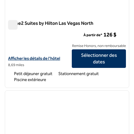
Home2 Suites by Hilton Las Vegas North
Home2 Suites by Hilton Las Vegas North
126 $
À partir de*
Remise Honors, non remboursable
Sélectionner des
Afficher les détails de l'hôtel Home2 Suites by Hilton Las Vegas Nort
Afficher les détails de l'hôtel
dates
8,69 miles
Petit déjeuner gratuit
Stationnement gratuit
Piscine extérieure
1
/
11
image précédente
image 
1 sur 11