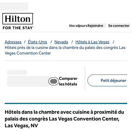
Aller directement au contenu
,
ouvre un nouvel ongl
Vos séjours
Rejoindre
Se connecter
Adresses
/
États-Unis
/
Nevada
/
Hôtels à Las Vegas
/
Hôtels près de la cuisine dans la chambre du palais des congrès Las
Vegas Convention Center
Comparer
Petit déjeuner gra
les hôtels
Filtres suggérés
Hôtels dans la chambre avec cuisine à proximité du
palais des congrès Las Vegas Convention Center,
Las Vegas,
NV
Nevada