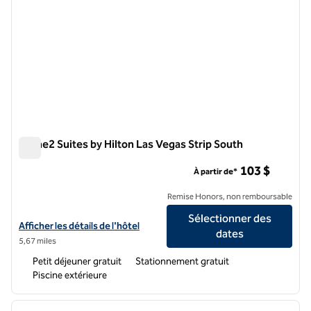
Home2 Suites by Hilton Las Vegas Strip South
Home2 Suites by Hilton Las Vegas Strip South
103 $
À partir de*
Remise Honors, non remboursable
Sélectionner des
Afficher les détails de l'hôtel Home2 Suites by Hilton Las Vegas Strip
Afficher les détails de l'hôtel
dates
5,67 miles
Petit déjeuner gratuit
Stationnement gratuit
Piscine extérieure
1
/
10
image précédente
image 
1 sur 10