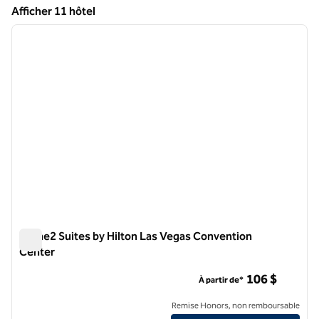
Afficher 11 hôtel
1
/
12
Afficher 11 hôtel
image précédente
image 
1 sur 12
Home2 Suites by Hilton Las Vegas Convention
Center
Home2 Suites by Hilton Las Vegas Convention Center
106 $
À partir de*
Remise Honors, non remboursable