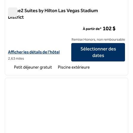
Home2 Suites by Hilton Las Vegas Stadium
District
Home2 Suites by Hilton Las Vegas Stadium District
102 $
À partir de*
Remise Honors, non remboursable
Sélectionner des
Afficher les détails de l'hôtel Home2 Suites by Hilton Las Vegas Stadi
Afficher les détails de l'hôtel
dates
2,63 miles
Petit déjeuner gratuit
Piscine extérieure
1
/
12
image précédente
image 
1 sur 12