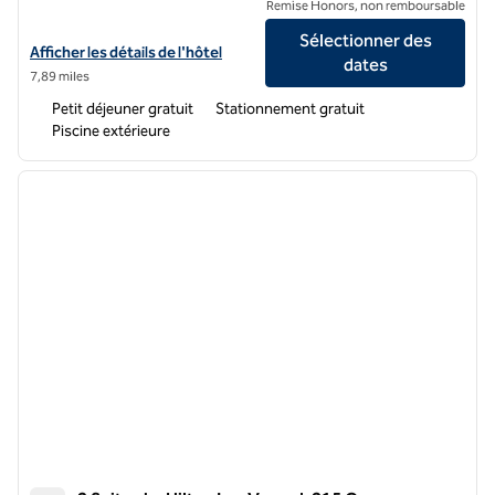
Remise Honors, non remboursable
Sélectionner des
Afficher les détails de l'hôtel Homewood Suites by Hilton North La
Afficher les détails de l'hôtel
dates
7,89 miles
Petit déjeuner gratuit
Stationnement gratuit
Piscine extérieure
1
/
12
image précédente
image 
1 sur 12