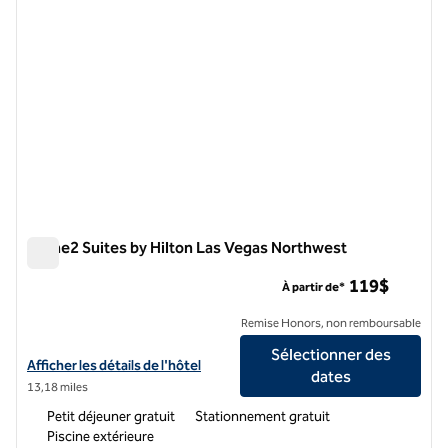
Home2 Suites by Hilton Las Vegas Northwest
Home2 Suites by Hilton Las Vegas Northwest
119$
À partir de*
Remise Honors, non remboursable
Sélectionner des
Afficher les détails de l'hôtel Home2 Suites by Hilton Las Vegas Nor
Afficher les détails de l'hôtel
dates
13,18 miles
Petit déjeuner gratuit
Stationnement gratuit
Piscine extérieure