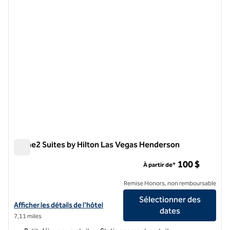
Home2 Suites by Hilton Las Vegas Henderson
Home2 Suites by Hilton Las Vegas Henderson
100 $
À partir de*
Remise Honors, non remboursable
Sélectionner des
Afficher les détails de l'hôtel Home2 Suites by Hilton Las Vegas Hen
Afficher les détails de l'hôtel
dates
7,11 miles