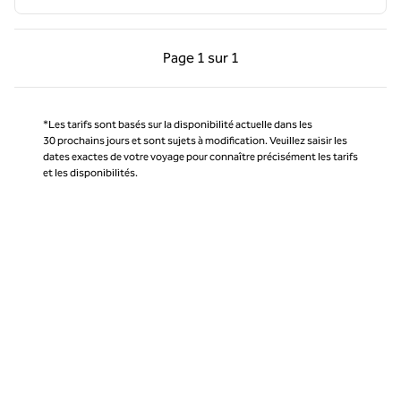
Page précédente, 1 sur 1
Page suivante, 1 sur 
Page
1 sur 1
Page 1 sur 1
*Les tarifs sont basés sur la disponibilité actuelle dans les
30 prochains jours et sont sujets à modification. Veuillez saisir les
dates exactes de votre voyage pour connaître précisément les tarifs
et les disponibilités.