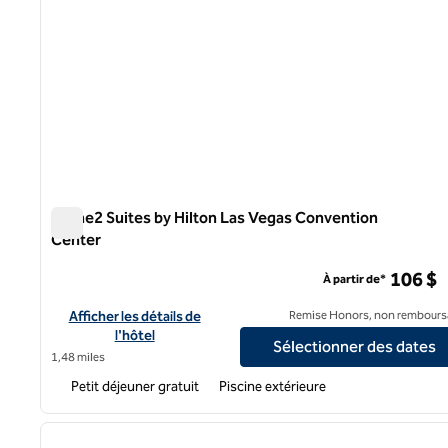
Home2 Suites by Hilton Las Vegas Convention
Center
Home2 Suites by Hilton Las Vegas Convention Center
106 $
À partir de*
Afficher les détails de l'hôtel Home2 Suites by Hilton Las Ve
Afficher les détails de
Remise Honors, non rembours
l'hôtel
Sélectionner des dates
1,48 miles
Petit déjeuner gratuit
Piscine extérieure
1
image précédente
1 sur 12