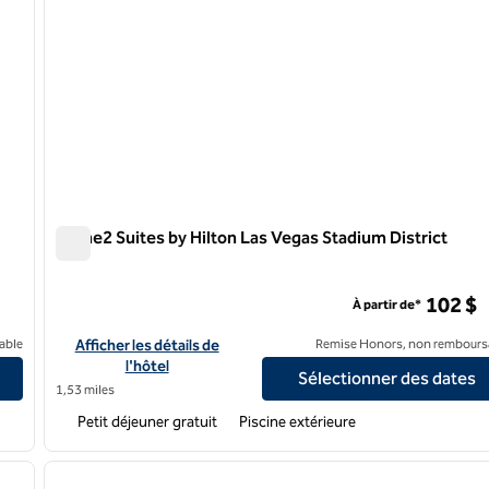
Home2 Suites by Hilton Las Vegas Stadium District
Home2 Suites by Hilton Las Vegas Stadium District
102 $
À partir de*
gas Convention Center
Afficher les détails de l'hôtel Home2 Suites by Hilton Las Vega
able
Afficher les détails de
Remise Honors, non rembours
l'hôtel
Sélectionner des dates
1,53 miles
Petit déjeuner gratuit
Piscine extérieure
/
12
1
image suivante
image précédente
1 sur 12