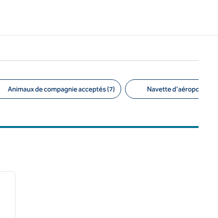
Animaux de compagnie acceptés (7)
Navette d'aéroport (1)
/
12
image suivante