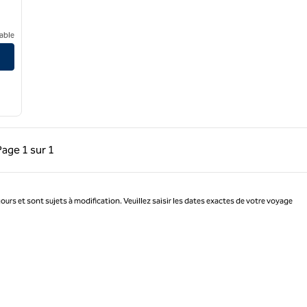
gas Northwest
able
précédente, 1 sur 1
Page suivante, 1 sur 1
Page
1 sur 1
Page 1 sur 1
jours et sont sujets à modification. Veuillez saisir les dates exactes de votre voyage