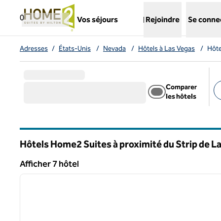
Aller directement au contenu
,
ouvre un nouvel onglet
0
Vos séjours
Rejoindre
Se conne
Adresses
/
États-Unis
/
Nevada
/
Hôtels à Las Vegas
/
Hôte
Comparer
les hôtels
Fi
Hôtels Home2 Suites à proximité du Strip de L
Nevada
Afficher 7 hôtel
1
Afficher 7 hôtel
image précédente
1 sur 12