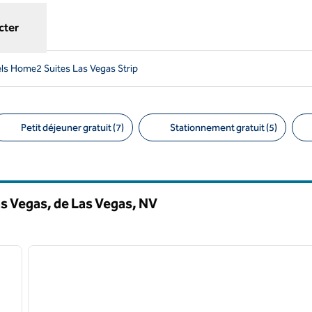
cter
ls Home2 Suites Las Vegas Strip
Petit déjeuner gratuit (7)
Stationnement gratuit (5)
ltres suggérés
as Vegas, de Las Vegas,
NV
/
12
1
image suivante
image précédente
1 sur 12