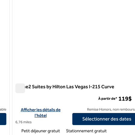
Home2 Suites by Hilton Las Vegas I-215 Curve
Home2 Suites by Hilton Las Vegas I-215 Curve
119$
À partir de*
s Strip South
Afficher les détails de l'hôtel Home2 Suites by Hilton Las Veg
able
Afficher les détails de
Remise Honors, non rembours
l'hôtel
Sélectionner des dates
6,76 miles
Petit déjeuner gratuit
Stationnement gratuit