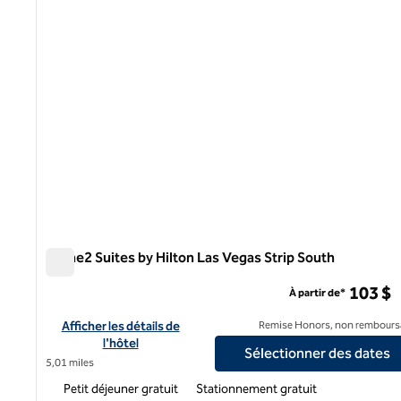
Home2 Suites by Hilton Las Vegas Strip South
Home2 Suites by Hilton Las Vegas Strip South
103 $
À partir de*
Afficher les détails de l'hôtel Home2 Suites by Hilton Las Vega
Afficher les détails de
Remise Honors, non rembours
l'hôtel
Sélectionner des dates
5,01 miles
Petit déjeuner gratuit
Stationnement gratuit