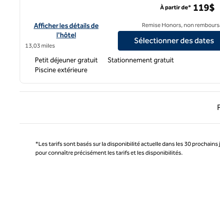
119$
À partir de*
Afficher les détails de l'hôtel Home2 Suites by Hilton Las Ve
Afficher les détails de
Remise Honors, non rembours
l'hôtel
Sélectionner des dates
13,03 miles
Petit déjeuner gratuit
Stationnement gratuit
Piscine extérieure
Page 
*Les tarifs sont basés sur la disponibilité actuelle dans les 30 prochains 
pour connaître précisément les tarifs et les disponibilités.