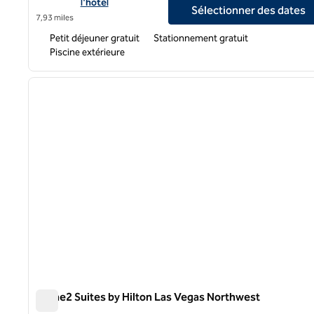
l'hôtel
Sélectionner des dates
7,93 miles
Petit déjeuner gratuit
Stationnement gratuit
Piscine extérieure
Home2 Suites by Hilton Las Vegas Northwest
Home2 Suites by Hilton Las Vegas Northwest