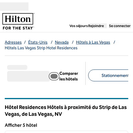
Aller directement au contenu
,
ouvre un nouvel ongl
Vos séjours
Rejoindre
Se connecter
Adresses
/
États-Unis
/
Nevada
/
Hôtels à Las Vegas
/
Hôtels Las Vegas Strip Hotel Residences
Comparer
Stationnement gra
les hôtels
Filtres suggérés
Hôtel Residences Hôtels à proximité du Strip de Las
Vegas, de Las Vegas,
NV
Nevada
Afficher 5 hôtel
1
/
12
Afficher 5 hôtel