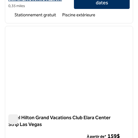
dates
0,35 miles
Stationnement gratuit
Piscine extérieure
1
/
12
image précédente
image 
1 sur 12
Hôtel Hilton Grand Vacations Club Elara Center
Strip Las Vegas
Hôtel Hilton Grand Vacations Club Elara Center Strip Las Veg
159$
À partir de*