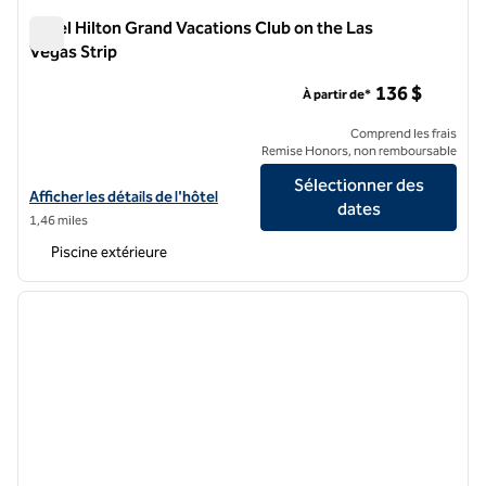
Hôtel Hilton Grand Vacations Club on the Las
Vegas Strip
Hôtel Hilton Grand Vacations Club on the Las Vegas Strip
136 $
À partir de*
Comprend les frais
Remise Honors, non remboursable
Sélectionner des
Afficher les détails de l'hôtel Hilton Grand Vacations Club sur le Strip
Afficher les détails de l'hôtel
dates
1,46 miles
Piscine extérieure
1
/
12
image précédente
image 
1 sur 12