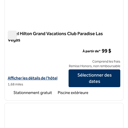
Hôtel Hilton Grand Vacations Club Paradise Las
Vegas
Hôtel Hilton Grand Vacations Club Paradise Las Vegas
99 $
À partir de*
Comprend les frais
Remise Honors, non remboursable
Sélectionner des
Afficher les détails de l'hôtel Hilton Grand Vacations Club Paradise L
Afficher les détails de l'hôtel
dates
1,68 miles
Stationnement gratuit
Piscine extérieure
1
/
12
image précédente
image 
1 sur 12