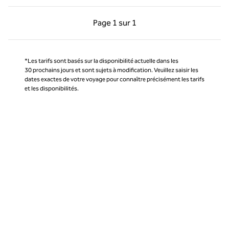
Page précédente, 1 sur 1
Page suivante, 1 sur 
Page
1 sur 1
Page 1 sur 1
*Les tarifs sont basés sur la disponibilité actuelle dans les
30 prochains jours et sont sujets à modification. Veuillez saisir les
dates exactes de votre voyage pour connaître précisément les tarifs
et les disponibilités.