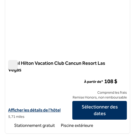
Hôtel Hilton Vacation Club Cancun Resort Las
Vegas
Hôtel Hilton Vacation Club Cancun Resort Las Vegas
108 $
À partir de*
Comprend les frais
Remise Honors, non remboursable
Sélectionner des
Afficher les détails de l'hôtel Hilton Vacation Club Cancun Resort La
Afficher les détails de l'hôtel
dates
5,71 miles
Stationnement gratuit
Piscine extérieure