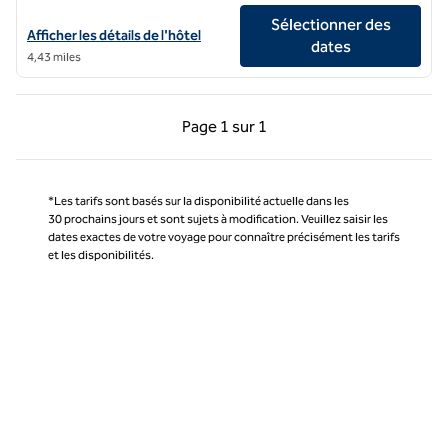
Sélectionner des
Afficher les détails de l'hôtel DoubleTree by Hilton Hotel Las Vegas A
Afficher les détails de l'hôtel
dates
4,43 miles
Page précédente, 1 sur 1
Page suivante, 1 sur 
Page
1 sur 1
Page 1 sur 1
*Les tarifs sont basés sur la disponibilité actuelle dans les
30 prochains jours et sont sujets à modification. Veuillez saisir les
dates exactes de votre voyage pour connaître précisément les tarifs
et les disponibilités.