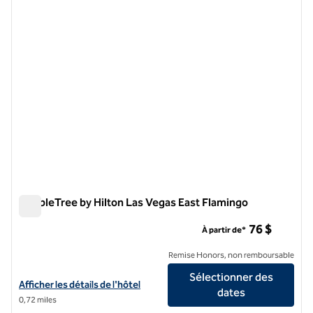
image précédente
image 
1 sur 11
DoubleTree by Hilton Las Vegas East Flamingo
DoubleTree by Hilton Las Vegas East Flamingo
76 $
À partir de*
Remise Honors, non remboursable
Sélectionner des
Afficher les détails de l'hôtel DoubleTree by Hilton Las Vegas East F
Afficher les détails de l'hôtel
dates
0,72 miles