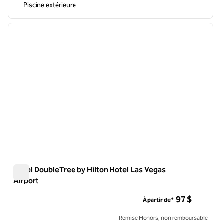
Piscine extérieure
1
/
12
image précédente
image 
1 sur 12
Hôtel DoubleTree by Hilton Hotel Las Vegas
Airport
Hôtel DoubleTree by Hilton Hotel Las Vegas Airport
97 $
À partir de*
Remise Honors, non remboursable