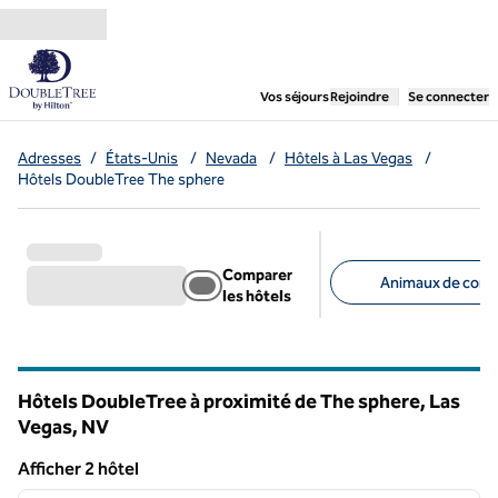
Aller directement au contenu
,
ouvre un nouvel ongl
Vos séjours
Rejoindre
Se connecter
Adresses
/
États-Unis
/
Nevada
/
Hôtels à Las Vegas
/
Hôtels DoubleTree The sphere
Comparer
Animaux de comp
les hôtels
Filtres suggérés
Hôtels DoubleTree à proximité de The sphere, Las
Vegas,
NV
Nevada
Afficher 2 hôtel
1
/
11
Afficher 2 hôtel