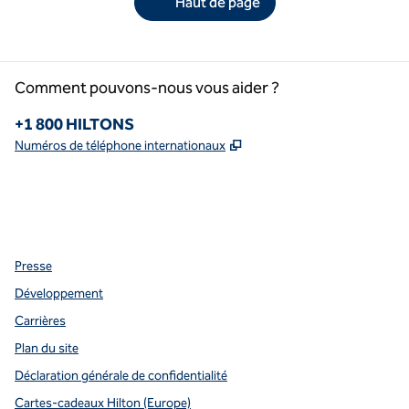
Haut de page
Comment pouvons-nous vous aider ?
Téléphone :
+1 800 HILTONS
,
S'ouvre dans un nouvel o
Numéros de téléphone internationaux
Facebook
x
Instagram
,
s’ouvre dans un nouvel onglet
,
s’ouvre dans un nouvel onglet
,
s’ouvre dans un nouvel onglet
Presse
Développement
Carrières
Plan du site
Déclaration générale de confidentialité
Cartes-cadeaux Hilton (Europe)