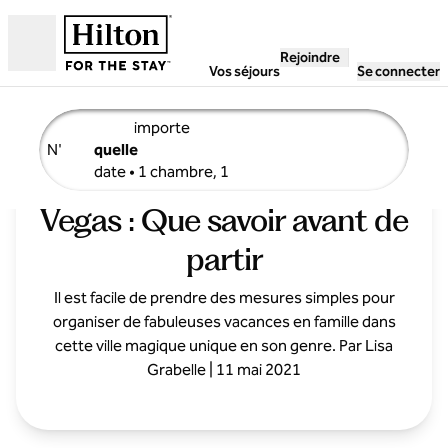
Aller directement au contenu
Rejoindre
Ouverture
Vos séjours
Se connecter
importe
N'
quelle
adultemodifier les détails de la recherche, n'importe quel
FAQ pour les familles à Las
date • 1 chambre, 1
Vegas : Que savoir avant de
partir
Il est facile de prendre des mesures simples pour
organiser de fabuleuses vacances en famille dans
cette ville magique unique en son genre. Par Lisa
Grabelle | 11 mai 2021