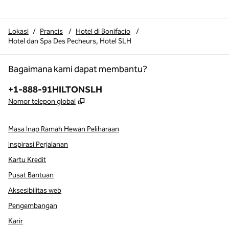
Lokasi
/
Prancis
/
Hotel di Bonifacio
/
Hotel dan Spa Des Pecheurs, Hotel SLH
Bagaimana kami dapat membantu?
Telepon:
+1-888-91HILTONSLH
,
Buka tab baru
Nomor telepon global
Masa Inap Ramah Hewan Peliharaan
Inspirasi Perjalanan
Kartu Kredit
Pusat Bantuan
Aksesibilitas web
Pengembangan
Karir