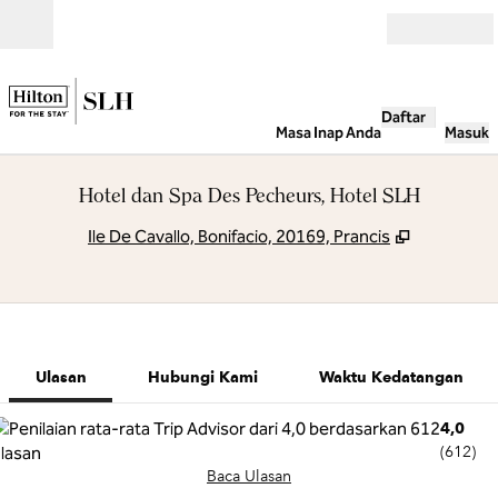
Lompati ke Konten
Buka
Daftar
Masa Inap Anda
Masuk
Hotel dan Spa Des Pecheurs, Hotel SLH
,
Buka tab 
Ile De Cavallo, Bonifacio, 20169, Prancis
1 dari 4
1
/
4
gambar sebelumny
gambar berik
Hubungi Kami
Ulasan
Hubungi Kami
Waktu Kedatangan
4,0
(
612
)
Baca Ulasan