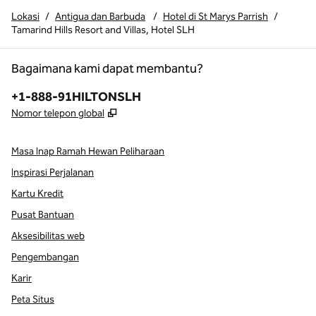
Lokasi
/
Antigua dan Barbuda
/
Hotel di St Marys Parrish
/
Tamarind Hills Resort and Villas, Hotel SLH
Bagaimana kami dapat membantu?
Telepon:
+1-888-91HILTONSLH
,
Buka tab baru
Nomor telepon global
Masa Inap Ramah Hewan Peliharaan
Inspirasi Perjalanan
Kartu Kredit
Pusat Bantuan
Aksesibilitas web
Pengembangan
Karir
Peta Situs