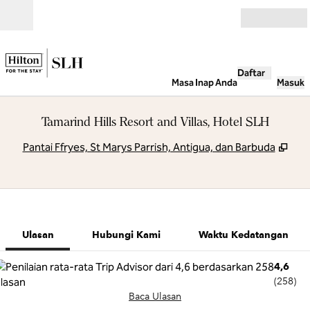
Lompati ke Konten
Buka
Daftar
Masa Inap Anda
Masuk
Tamarind Hills Resort and Villas, Hotel SLH
,
Buk
Pantai Ffryes, St Marys Parrish, Antigua, dan Barbuda
1 dari 4
1
/
4
gambar sebelumny
gambar berik
Hubungi Kami
Ulasan
Hubungi Kami
Waktu Kedatangan
4,6
(
258
)
Baca Ulasan