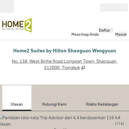
Lompati ke Konten
Buka
Daftar
Masa Inap Anda
Masuk
Home2 Suites by Hilton Shaoguan Wengyuan
,
B
No. 138, West Binhe Road Longxian Town, Shaoguan,
512000, Tiongkok
1
/
12
gambar sebelumnya
gamb
1 dari 12
Hubungi Kami
Ulasan
Hubungi Kami
Waktu Kedatangan
4,4
(
116
)