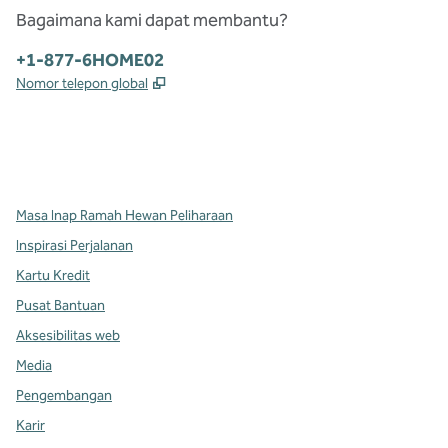
Bagaimana kami dapat membantu?
Telepon:
+1-877-6HOME02
,
Buka tab baru
Nomor telepon global
x
facebook
instagram
,
Buka tab baru
,
Buka tab baru
,
Buka tab baru
Masa Inap Ramah Hewan Peliharaan
Inspirasi Perjalanan
Kartu Kredit
Pusat Bantuan
Aksesibilitas web
Media
Pengembangan
Karir