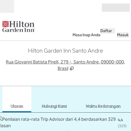
Lompati ke Konten
Buka
Daftar
Masa Inap Anda
Masuk
Hilton Garden Inn Santo Andre
,
B
Rua Giovanni Batista Pirelli, 279 -, Santo Andre, 09000-000,
Brasil
1
/
7
gambar sebelumnya
gamb
1 dari 7
Hubungi Kami
Ulasan
Hubungi Kami
Waktu Kedatangan
4,4
(
329
)