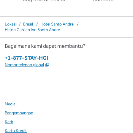
Lokasi
/
Brasil
/
Hotel Santo André
/
Hilton Garden Inn Santo Andre
Bagaimana kami dapat membantu?
Telepon:
+1-877-STAY-HGI
,
Buka tab baru
Nomor telepon global
x
facebook
instagram
,
Buka tab baru
,
Buka tab baru
,
Buka tab baru
Media
Pengembangan
Karir
Kartu Kredit