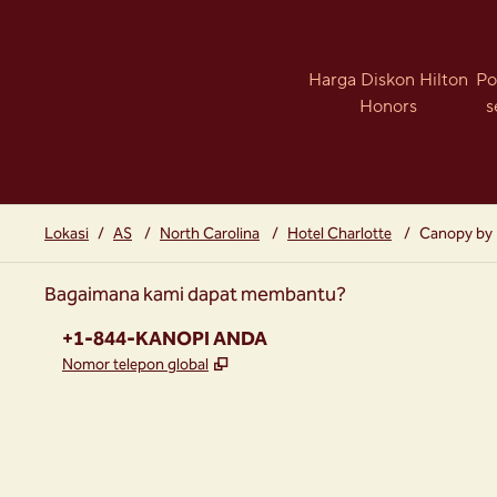
Harga Diskon Hilton
Po
Honors
s
Lokasi
/
AS
/
North Carolina
/
Hotel Charlotte
/
Canopy by 
Bagaimana kami dapat membantu?
Telepon:
+1-844-KANOPI ANDA
,
Buka tab baru
Nomor telepon global
instagram
facebook
,
Buka tab baru
,
Buka tab baru