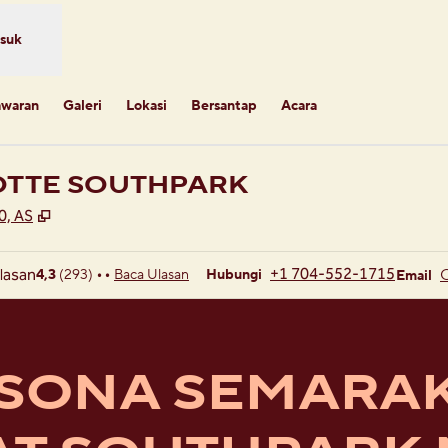
suk
awaran
Galeri
Lokasi
Bersantap
Acara
OTTE SOUTHPARK
,
Buka tab baru
0, AS
Panggilan
Email
+1 704-552-1715
4,3
(
293
)
Baca Ulasan
• •
Hubungi
Email
SONA SEMARAK