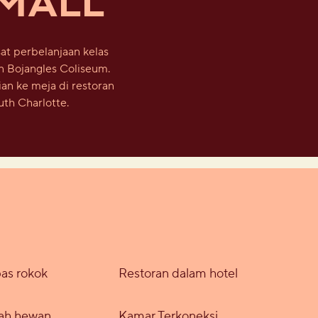
MALL
at perbelanjaan kelas
n Bojangles Coliseum.
ian ke meja di restoran
th Charlotte.
as rokok
Restoran dalam hotel
ah hewan
Kamar Terkoneksi