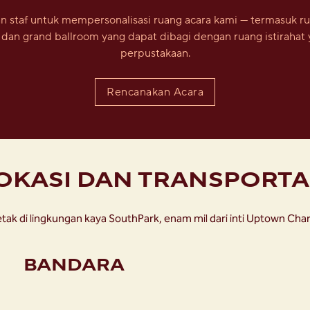
n staf untuk mempersonalisasi ruang acara kami — termasuk 
i, dan grand ballroom yang dapat dibagi dengan ruang istirahat 
perpustakaan.
Rencanakan Acara
OKASI DAN TRANSPORTA
etak di lingkungan kaya SouthPark, enam mil dari inti Uptown Char
BANDARA