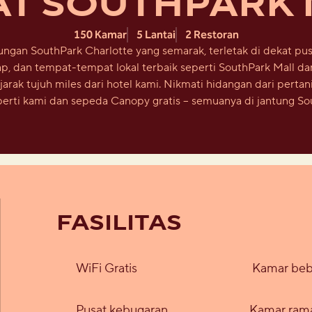
AT SOUTHPARK 
150 Kamar
5 Lantai
2 Restoran
ungan SouthPark Charlotte yang semarak, terletak di dekat pus
ap, dan tempat-tempat lokal terbaik seperti SouthPark Mall da
rak tujuh miles dari hotel kami. Nikmati hidangan dari pertan
perti kami dan sepeda Canopy gratis – semuanya di jantung Sou
FASILITAS
WiFi Gratis
Kamar beb
Pusat kebugaran
Kamar ram