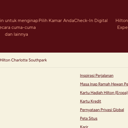
in untuk menginap
Pilih Kamar Anda
Check-In Digital
Hilto
ecara cuma-cuma
Expe
dan lainnya
Hilton Charlotte Southpark
Inspirasi Perjalanan
Masa Inap Ramah Hewan Pe
Kartu Hadiah Hilton (Eropa)
Kartu Kredit
Pernyataan Privasi Global
Peta Situs
Karir