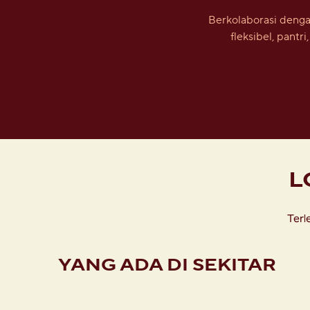
Berkolaborasi denga
fleksibel, pantr
L
Terl
YANG ADA DI SEKITAR