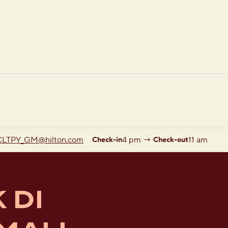
1 dari 11
1
/
11
gambar sebelumnya
gambar berikutny
CLTPY_GM
@hilton.com
4 pm
→
11 am
Check-in
Check-out
 DI