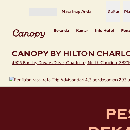
Lompati ke Konten
Masa Inap Anda
Daftar
Ma
Buka Menu
Beranda
Kamar
Info Hotel
Pen
CANOPY BY HILTON CHARL
4905 Barclay Downs Drive, Charlotte, North Carolina, 2821
PE