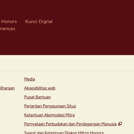
n Honors
Kunci Digital
riences
Media
liharaan
Aksesibilitas web
Pusat Bantuan
Perjanjian Penggunaan Situs
Ketentuan Akomodasi Mitra
,
Buka
Pernyataan Perbudakan dan Perdagangan Manusia
Syarat dan Ketentuan Diskon Hilton Honors