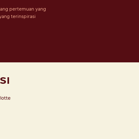
ruang pertemuan yang
yang terinspirasi
SI
lotte