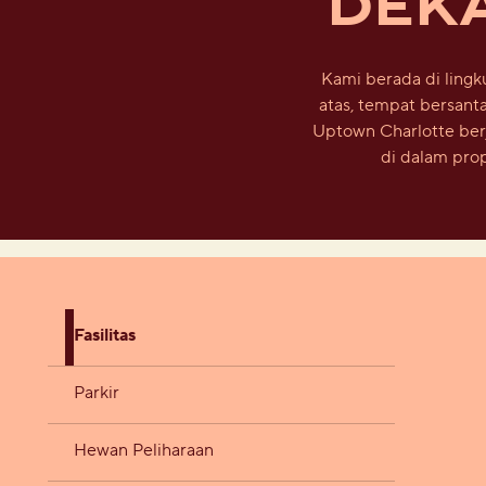
DEK
Kami berada di lingk
atas, tempat bersant
Uptown Charlotte berja
di dalam pro
Fasilitas
Parkir
Hewan Peliharaan