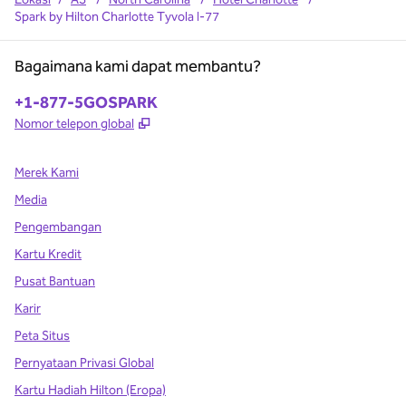
Spark by Hilton Charlotte Tyvola I-77
Bagaimana kami dapat membantu?
Telepon:
+1-877-5GOSPARK
,
Buka tab baru
Nomor telepon global
Merek Kami
Media
Pengembangan
Kartu Kredit
Pusat Bantuan
Karir
Peta Situs
Pernyataan Privasi Global
Kartu Hadiah Hilton (Eropa)