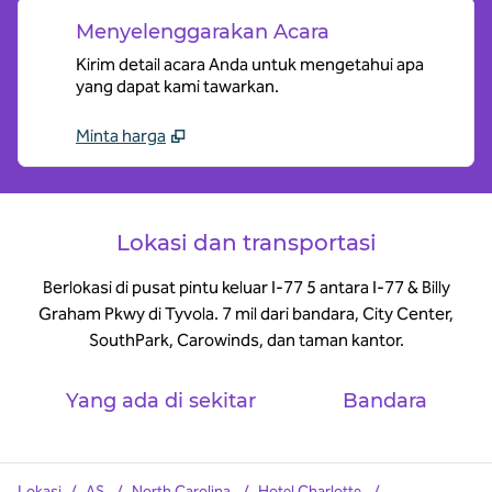
Menyelenggarakan Acara
Kirim detail acara Anda untuk mengetahui apa
yang dapat kami tawarkan.
Minta harga
Lokasi dan transportasi
Berlokasi di pusat pintu keluar I-77 5 antara I-77 & Billy
Graham Pkwy di Tyvola. 7 mil dari bandara, City Center,
SouthPark, Carowinds, dan taman kantor.
Yang ada di sekitar
Bandara
Lokasi
/
AS
/
North Carolina
/
Hotel Charlotte
/