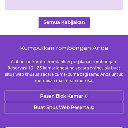
Semua Kebijakan
Kumpulkan rombongan Anda
Alat online kami memudahkan perjalanan rombongan.
Reservasi 10 - 25 kamar langsung secara online, lalu buat
situs web khusus secara cuma-cuma bagi tamu Anda untuk
memesan masa inap mereka.
,
Buka tab baru
Pesan Blok Kamar
,
Buka tab bar
Buat Situs Web Peserta