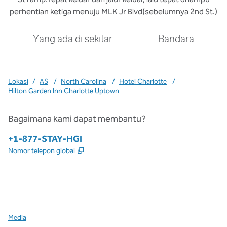
perhentian ketiga menuju MLK Jr Blvd(sebelumnya 2nd St.)
Yang ada di sekitar
Bandara
Lokasi
/
AS
/
North Carolina
/
Hotel Charlotte
/
Hilton Garden Inn Charlotte Uptown
Bagaimana kami dapat membantu?
Telepon:
+1-877-STAY-HGI
,
Buka tab baru
Nomor telepon global
x
facebook
instagram
,
Buka tab baru
,
Buka tab baru
,
Buka tab baru
Media