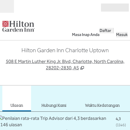
Lompati ke Konten
Buka
Daftar
Masa Inap Anda
Masuk
Hilton Garden Inn Charlotte Uptown
,
B
508 E Martin Luther King Jr. Blvd, Charlotte, North Carolina,
28202-2830, AS
1
/
12
gambar sebelumnya
gamb
1 dari 12
Hubungi Kami
Ulasan
Hubungi Kami
Waktu Kedatangan
4,3
(
1146
)