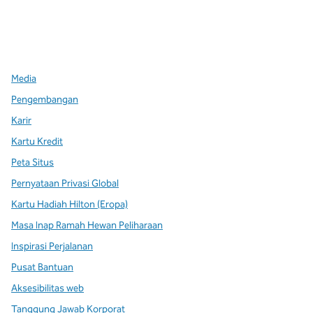
x
facebook
instagram
,
Buka tab baru
,
Buka tab baru
,
Buka tab baru
Media
Pengembangan
Karir
Kartu Kredit
Peta Situs
Pernyataan Privasi Global
Kartu Hadiah Hilton (Eropa)
Masa Inap Ramah Hewan Peliharaan
Inspirasi Perjalanan
Pusat Bantuan
Aksesibilitas web
Tanggung Jawab Korporat