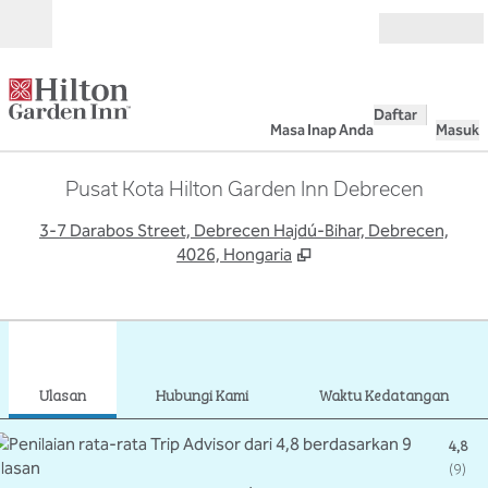
Lompati ke Konten
Buka
Daftar
Masa Inap Anda
Masuk
Pusat Kota Hilton Garden Inn Debrecen
,
B
3-7 Darabos Street, Debrecen Hajdú-Bihar, Debrecen,
4026, Hongaria
1
/
11
gambar sebelumnya
gamb
1 dari 11
Hubungi Kami
Ulasan
Hubungi Kami
Waktu Kedatangan
4,8
(
9
)