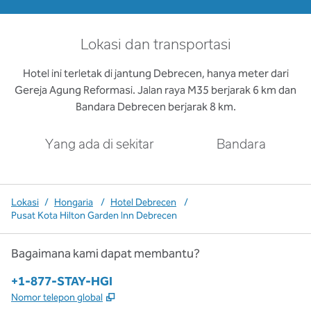
Lokasi dan transportasi
Hotel ini terletak di jantung Debrecen, hanya meter dari
Gereja Agung Reformasi. Jalan raya M35 berjarak 6 km dan
Bandara Debrecen berjarak 8 km.
Yang ada di sekitar
Bandara
Lokasi
/
Hongaria
/
Hotel Debrecen
/
Pusat Kota Hilton Garden Inn Debrecen
Bagaimana kami dapat membantu?
Telepon:
+1-877-STAY-HGI
,
Buka tab baru
Nomor telepon global