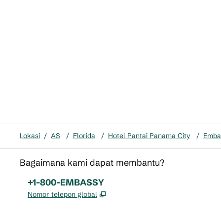
Lokasi
/
AS
/
Florida
/
Hotel Pantai Panama City
/
Embas
Bagaimana kami dapat membantu?
Telepon:
+1-800-EMBASSY
,
Buka tab baru
Nomor telepon global