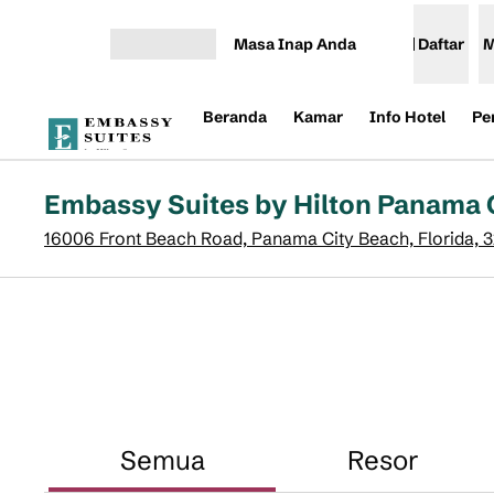
Lompati ke Konten
Masa Inap Anda
Daftar
M
Buka Menu
Beranda
Kamar
Info Hotel
Pe
Embassy Suites by Hilton Panama 
16006 Front Beach Road, Panama City Beach, Florida, 3
Semua
Resor