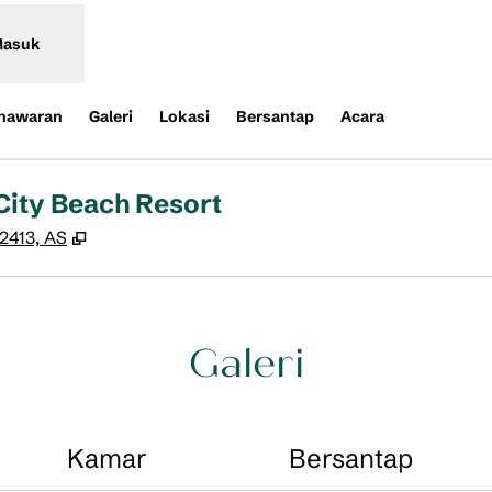
asuk
nawaran
Galeri
Lokasi
Bersantap
Acara
City Beach Resort
,
Buka tab baru
2413, AS
Galeri
Kamar
Bersantap