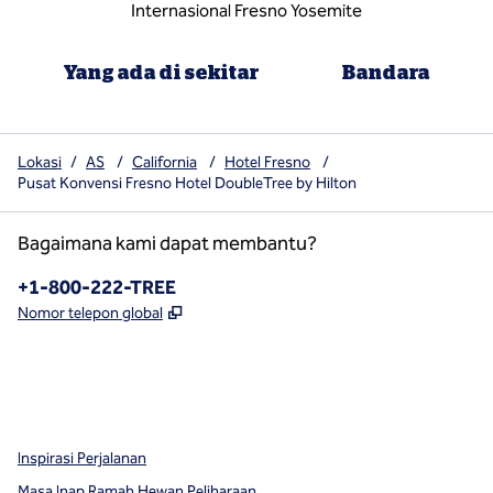
Internasional Fresno Yosemite
Yang ada di sekitar
Bandara
Lokasi
/
AS
/
California
/
Hotel Fresno
/
Pusat Konvensi Fresno Hotel DoubleTree by Hilton
Bagaimana kami dapat membantu?
Telepon:
+1-800-222-TREE
,
Buka tab baru
Nomor telepon global
x
facebook
instagram
,
Buka tab baru
,
Buka tab baru
,
Buka tab baru
Inspirasi Perjalanan
Masa Inap Ramah Hewan Peliharaan