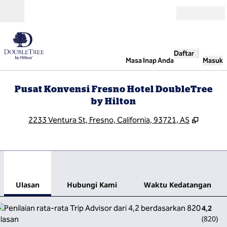
Lompati ke Konten
Buka
Daftar
Masa Inap Anda
Masuk
Pusat Konvensi Fresno Hotel DoubleTree
by Hilton
,
Buka t
2233 Ventura St, Fresno, California, 93721, AS
1
/
12
gambar sebelumnya
gamb
1 dari 12
Hubungi Kami
Ulasan
Hubungi Kami
Waktu Kedatangan
4,2
(
820
)