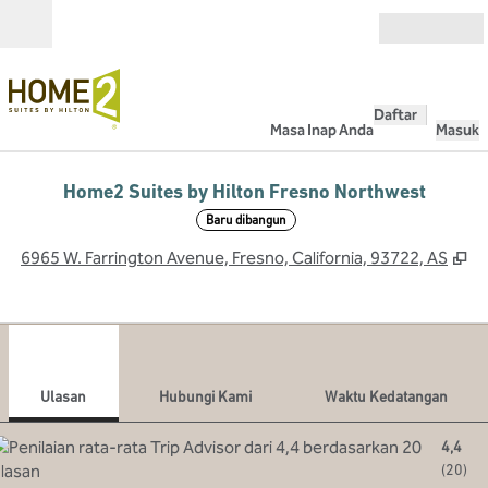
Lompati ke Konten
Buka
Daftar
Masa Inap Anda
Masuk
Home2 Suites by Hilton Fresno Northwest
Baru dibangun
,
B
6965 W. Farrington Avenue, Fresno, California, 93722, AS
1
/
11
gambar sebelumnya
gamb
1 dari 11
Hubungi Kami
Ulasan
Hubungi Kami
Waktu Kedatangan
4,4
(
20
)