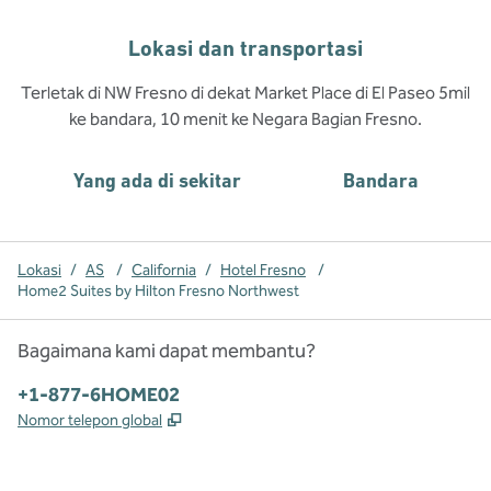
Lokasi dan transportasi
Terletak di NW Fresno di dekat Market Place di El Paseo 5mil
ke bandara, 10 menit ke Negara Bagian Fresno.
Yang ada di sekitar
Bandara
Lokasi
/
AS
/
California
/
Hotel Fresno
/
Home2 Suites by Hilton Fresno Northwest
Bagaimana kami dapat membantu?
Telepon:
+1-877-6HOME02
,
Buka tab baru
Nomor telepon global
x
facebook
instagram